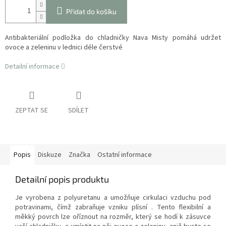
Přidat do košíku
Antibakteriální podložka do chladničky Nava Misty
pomáhá udržet
ovoce a zeleninu v lednici déle čerstvé
Detailní informace
ZEPTAT SE
SDÍLET
Popis
Diskuze
Značka
Ostatní informace
Detailní popis produktu
Je
vyrobena z polyuretanu
a umožňuje cirkulaci vzduchu pod
potravinami, čímž
zabraňuje vzniku plísní
. Tento flexibilní a
měkký povrch lze oříznout na rozměr, který se hodí k zásuvce