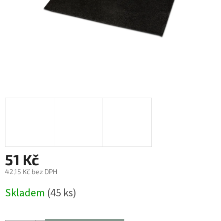
51 Kč
42,15 Kč bez DPH
Měrná
Skladem
(45 ks)
cena: