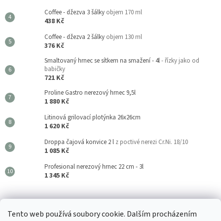
Coffee - džezva 3 šálky
objem 170 ml
438 Kč
Coffee - džezva 2 šálky
objem 130 ml
376 Kč
Smaltovaný hrnec se sítkem na smažení - 4l
- řízky jako od
babičky
721 Kč
Proline Gastro nerezový hrnec 9,5l
1 880 Kč
Litinová grilovací plotýnka 26x26cm
1 620 Kč
Droppa čajová konvice 2 l
z poctivé nerezi Cr.Ni. 18/10
1 085 Kč
Profesional nerezový hrnec 22 cm - 3l
1 345 Kč
Kouzla Kuchyně
Tento web používá soubory cookie. Dalším procházením