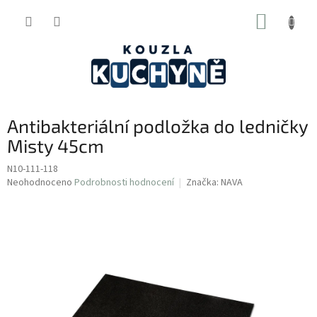
Přejít
NÁKUP
na
obsah
KOŠÍK
Antibakteriální podložka do ledničky
Misty 45cm
N10-111-118
Průměrné
Neohodnoceno
Podrobnosti hodnocení
Značka:
NAVA
hodnocení
produktu
je
0,0
z
5
hvězdiček.