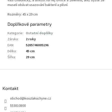
vaší chladničky, a umístit na něj ovoce a zeleninu, aniž byste se
museli obávat usazování bakterií a plísní.
Rozměry: 45 x 29 cm
Doplňkové parametry
Kategorie
:
Ostatní doplňky
Záruka
:
2 roky
EAN
:
5205746005196
Délka
:
45 cm
Šířka
:
29 cm
Z
á
p
a
Kontakt
t
obchod
@
kouzlakuchyne.cz
í
553810800