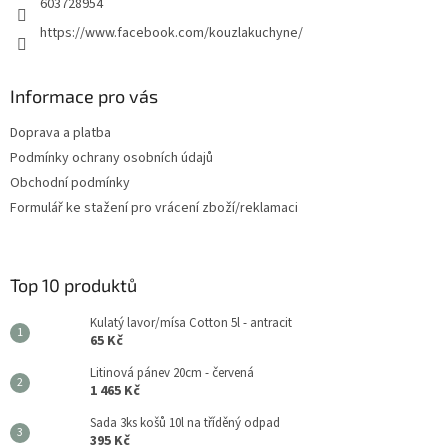
603728954
https://www.facebook.com/kouzlakuchyne/
Informace pro vás
Doprava a platba
Podmínky ochrany osobních údajů
Obchodní podmínky
Formulář ke stažení pro vrácení zboží/reklamaci
Top 10 produktů
Kulatý lavor/mísa Cotton 5l - antracit
65 Kč
Litinová pánev 20cm - červená
1 465 Kč
Sada 3ks košů 10l na tříděný odpad
395 Kč