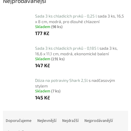
Nejprodávanější
Sada 3 ks chladicích prvků - 0,25 l
sada 3 ks, 16,5
x 8 cm, modrá, pro dlouhé chlazení
Skladem
(98 ks)
177 Kč
Sada 3 ks chladicích prvků - 0,185 l
sada 3 ks,
16,6 x 11,1 cm, modrá, ekonomické balení
Skladem
(191 ks)
147 Kč
Dóza na potraviny Shark 2,5l
s nadčasovým
stylem
Skladem
(7 ks)
145 Kč
Ř
a
Doporučujeme
Nejlevnější
Nejdražší
Nejprodávanější
z