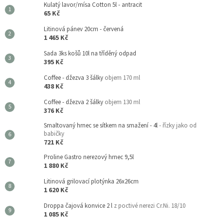
Kulatý lavor/mísa Cotton 5l - antracit
65 Kč
Litinová pánev 20cm - červená
1 465 Kč
Sada 3ks košů 10l na tříděný odpad
395 Kč
Coffee - džezva 3 šálky
objem 170 ml
438 Kč
Coffee - džezva 2 šálky
objem 130 ml
376 Kč
Smaltovaný hrnec se sítkem na smažení - 4l
- řízky jako od
babičky
721 Kč
Proline Gastro nerezový hrnec 9,5l
1 880 Kč
Litinová grilovací plotýnka 26x26cm
1 620 Kč
Droppa čajová konvice 2 l
z poctivé nerezi Cr.Ni. 18/10
1 085 Kč