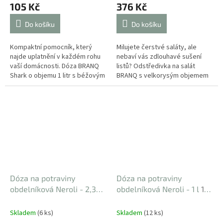
105 Kč
376 Kč
Do košíku
Do košíku
Kompaktní pomocník, který
Milujete čerstvé saláty, ale
najde uplatnění v každém rohu
nebaví vás zdlouhavé sušení
vaší domácnosti. Dóza BRANQ
listů? Odstředivka na salát
Shark o objemu 1 litr s béžovým
BRANQ s velkorysým objemem
víkem je ztělesněním
6 litrů je nepostradatelným
univerzálnosti. Ať už do ní...
pomocníkem pro každého...
Dóza na potraviny
Dóza na potraviny
obdelníková Neroli - 2,33 l
obdelníková Neroli - 1 l
16
16 x 11,5 x 18,5 cm
x 11,5 x 9,5 cm
Skladem
(6 ks)
Skladem
(12 ks)