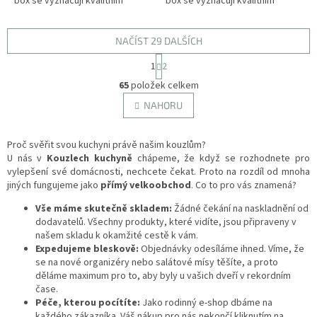
box se vyznačují kvalitním
box se vyznačují kvalitním
provedením, atraktivním
provedením, atraktivním
vzhledem a stanou se tak
vzhledem a stanou se tak
nepostradatelným doplňkem
nepostradatelným doplňkem
NAČÍST 29 DALŠÍCH
ve...
ve...
S
1
2
t
O
r
65
položek celkem
v
á
l
NAHORU
n
á
k
d
o
v
Proč svěřit svou kuchyni právě našim kouzlům?
a
á
U nás v
Kouzlech kuchyně
chápeme, že když se rozhodnete pro
c
n
vylepšení své domácnosti, nechcete čekat. Proto na rozdíl od mnoha
í
í
jiných fungujeme jako
přímý velkoobchod
p
. Co to pro vás znamená?
r
Vše máme skutečně skladem:
Žádné čekání na naskladnění od
v
dodavatelů. Všechny produkty, které vidíte, jsou připraveny v
k
našem skladu k okamžité cestě k vám.
y
Expedujeme bleskově:
Objednávky odesíláme ihned. Víme, že
v
se na nové organizéry nebo salátové mísy těšíte, a proto
ý
děláme maximum pro to, aby byly u vašich dveří v rekordním
p
čase.
i
Péče, kterou pocítíte:
Jako rodinný e-shop dbáme na
s
každého zákazníka. Váš nákup pro nás nekončí kliknutím na