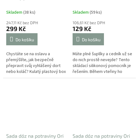
Skladem
(38 ks)
Skladem
(59 ks)
247,11 Kč bez DPH
106,61 Kč bez DPH
299 Kč
129 Kč
Do košíku
Do košíku
Chystáte se na oslavu a
Máte plné šuplíky a cedník už se
přemýšlíte, jak bezpečně
do nich prostě nevejde? Tento
přepravit svůj vyhlášený dort
skládací silikonový pomocník je
nebo koláč? Kulatý plastový box
řešením. Během vteřiny ho
Branq v elegantní olivové barvě
rozložíte do plné velikosti pro
je ideálním řešením pro
slévání těstovin a po...
transport...
Sada dóz na potraviny Ori
Sada dóz na potraviny Ori