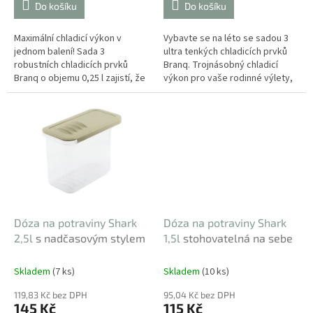
Do košíku
Do košíku
Maximální chladicí výkon v
Vybavte se na léto se sadou 3
jednom balení! Sada 3
ultra tenkých chladicích prvků
robustních chladicích prvků
Branq. Trojnásobný chladicí
Branq o objemu 0,25 l zajistí, že
výkon pro vaše rodinné výlety,
vaše jídlo a pití zůstanou ledově
pikniky i transport větších
čerstvé i během celodenního...
nákupů. Ideální řešení pro...
Dóza na potraviny Shark
Dóza na potraviny Shark
2,5l
s nadčasovým stylem
1,5l
stohovatelná na sebe
Skladem
(7 ks)
Skladem
(10 ks)
119,83 Kč bez DPH
95,04 Kč bez DPH
145 Kč
115 Kč