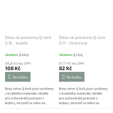
Dóza na potraviny Q-lock
Dóza na potraviny Q-lock
0,9l - kulatá
0,7l - čtvercová
Skladem
(14 ks)
Skladem
(12 ks)
89,26 Kč bez DPH
67,77 Kč bez DPH
108 Kč
82 Kč
Do košíku
Do košíku
Boxy série Q-lock jsou vyrobeny
Boxy série Q-lock jsou vyrobeny
z kvalitního materiálu. Ideální
z kvalitního materiálu. Ideální
pro uchovávání potravin v
pro uchovávání potravin v
lednici, mrazničce nebo na
lednici, mrazničce nebo na
cesty. Speciální odklápěcí víčko
cesty. Speciální odklápěcí víčko
na hlavním víku lze otevřít...
na hlavním víku lze otevřít...