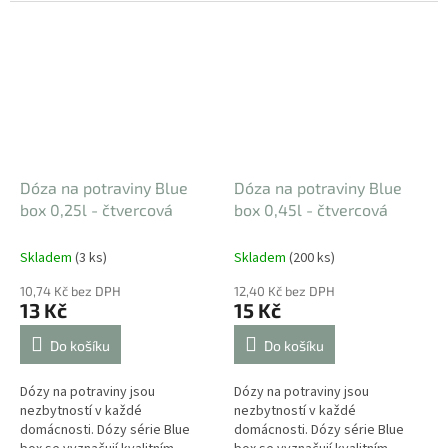
cesty. Speciální odklápěcí víčko
cesty. Speciální odklápěcí víčko
na hlavním víku lze otevřít...
na hlavním víku lze otevřít...
Dóza na potraviny Blue
Dóza na potraviny Blue
box 0,25l - čtvercová
box 0,45l - čtvercová
Skladem
(3 ks)
Skladem
(200 ks)
10,74 Kč bez DPH
12,40 Kč bez DPH
13 Kč
15 Kč
Do košíku
Do košíku
Dózy na potraviny jsou
Dózy na potraviny jsou
nezbytností v každé
nezbytností v každé
domácnosti. Dózy série Blue
domácnosti. Dózy série Blue