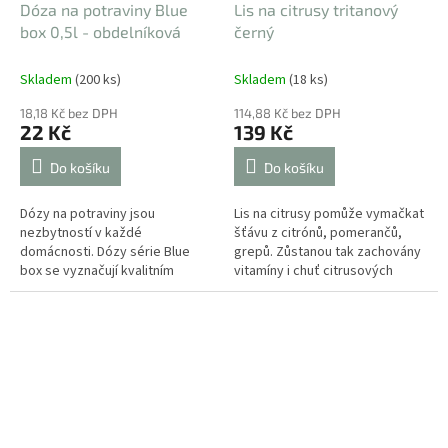
Dóza na potraviny Blue
Lis na citrusy tritanový
box 0,5l - obdelníková
černý
Skladem
(200 ks)
Skladem
(18 ks)
18,18 Kč bez DPH
114,88 Kč bez DPH
22 Kč
139 Kč
Do košíku
Do košíku
Dózy na potraviny jsou
Lis na citrusy pomůže vymačkat
nezbytností v každé
šťávu z citrónů, pomerančů,
domácnosti. Dózy série Blue
grepů. Zůstanou tak zachovány
box se vyznačují kvalitním
vitamíny i chuť citrusových
provedením, atraktivním
plodů. Jednoduchý design, lze
vzhledem a stanou se tak
mýt v myčce. Průměr 14...
nepostradatelným doplňkem
ve...