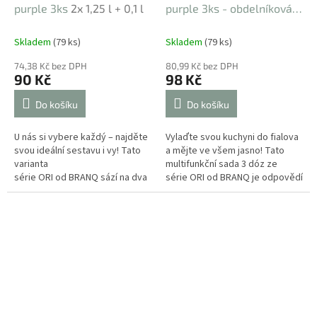
purple 3ks
2x 1,25 l + 0,1 l
purple 3ks - obdelníková
0,1 l, 1,5 l, 1,75 l
Skladem
(79 ks)
Skladem
(79 ks)
74,38 Kč bez DPH
80,99 Kč bez DPH
90 Kč
98 Kč
Do košíku
Do košíku
U nás si vybere každý – najděte
Vylaďte svou kuchyni do fialova
svou ideální sestavu i vy! Tato
a mějte ve všem jasno! Tato
varianta
multifunkční sada 3 dóz ze
série ORI od BRANQ sází na dva
série ORI od BRANQ je odpovědí
velkorysé čtvercové boxy o
na všechny vaše potřeby při...
objemu 1,25 l a...