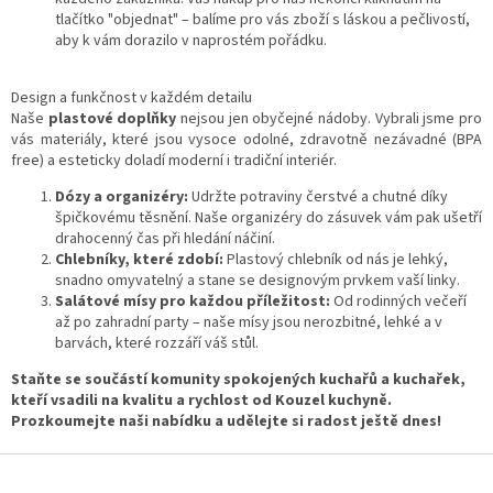
u
tlačítko "objednat" – balíme pro vás zboží s láskou a pečlivostí,
aby k vám dorazilo v naprostém pořádku.
Design a funkčnost v každém detailu
Naše
plastové doplňky
nejsou jen obyčejné nádoby. Vybrali jsme pro
vás materiály, které jsou vysoce odolné, zdravotně nezávadné (BPA
free) a esteticky doladí moderní i tradiční interiér.
Dózy a organizéry:
Udržte potraviny čerstvé a chutné díky
špičkovému těsnění. Naše organizéry do zásuvek vám pak ušetří
drahocenný čas při hledání náčiní.
Chlebníky, které zdobí:
Plastový chlebník od nás je lehký,
snadno omyvatelný a stane se designovým prvkem vaší linky.
Salátové mísy pro každou příležitost:
Od rodinných večeří
až po zahradní party – naše mísy jsou nerozbitné, lehké a v
barvách, které rozzáří váš stůl.
Staňte se součástí komunity spokojených kuchařů a kuchařek,
kteří vsadili na kvalitu a rychlost od Kouzel kuchyně.
Prozkoumejte naši nabídku a udělejte si radost ještě dnes!
Z
á