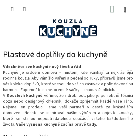
Přejít
NÁKUP
na
obsah
KOŠÍK
Plastové doplňky do kuchyně
Vdechněte své kuchyni nový život a řád
Kuchyně je srdcem domova – místem, kde vznikají ta nejkrásnější
rodinná kouzla. Aby vám šlo vaření a pečení od ruky, připravili jsme pro
vás kolekci doplňků, které vnesou do vašich zásuvek a polic dokonalou
harmonii. Zapomeňte na neforemné sáčky a chaos v šuplících.
V
Kouzlech kuchyně
věříme, že i drobnost, jako je perfektně těsnící
dóza nebo designový chlebník, dokáže zpříjemnit každé vaše ráno.
Nejsme jen prodejci, jsme vaši partneři v cestě za krásnějším
domovem. Nechte se inspirovat naším výběrem a objevte kousky,
které se stanou nepostradatelnou součástí vašeho každodenního
života.
Vaše vysněná kuchyně začíná právě tady.