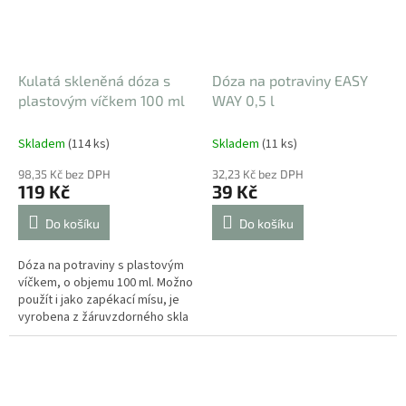
Kulatá skleněná dóza s
Dóza na potraviny EASY
plastovým víčkem 100 ml
WAY 0,5 l
Skladem
(114 ks)
Skladem
(11 ks)
98,35 Kč bez DPH
32,23 Kč bez DPH
119 Kč
39 Kč
Do košíku
Do košíku
Dóza na potraviny s plastovým
víčkem, o objemu 100 ml. Možno
použít i jako zapékací mísu, je
vyrobena z žáruvzdorného skla
odolného teplotám do 300 ºC