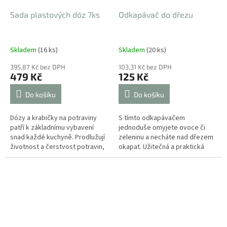
Sada plastových dóz 7ks
Odkapávač do dřezu
Skladem
(16 ks)
Skladem
(20 ks)
395,87 Kč bez DPH
103,31 Kč bez DPH
479 Kč
125 Kč
Do košíku
Do košíku
Dózy a krabičky na potraviny
S tímto odkapávačem
patří k základnímu vybavení
jednoduše omyjete ovoce či
snad každé kuchyně. Prodlužují
zeleninu a necháte nad dřezem
životnost a čerstvost potravin,
okapat. Užitečná a praktická
umožňují komfortnější přepravu
pomůcka do každé kuchyně.
jídla a v neposlední řadě...
Snadno se udržuje a čistí.