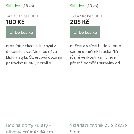
Skladem
(18 ks)
Skladem
(13 ks)
148,76 Kč bez DPH
169,42 Kč bez DPH
180 Kč
205 Kč
Do košíku
Do košíku
Proměňte chaos v kuchyni v
Pečení a vaření bude s touto
dokonale uspořádanou oázu
sadou odměrek hračka. Tři
klidu a stylu. Čtvercová dóza na
různé velikosti vám umožní
potraviny BRANQ Neroli o
přesně odměřit suroviny od
objemu 0,7 l představuje
trošky mléka až po kilogram
prémiové spojení nadčasového
mouky. Díky chytrému designu
minimalismu...
je po práci...
Box na dorty kulatý -
Skládací cedník
27 x 22,5 x
olivový
průměr 34 cm
9 cm