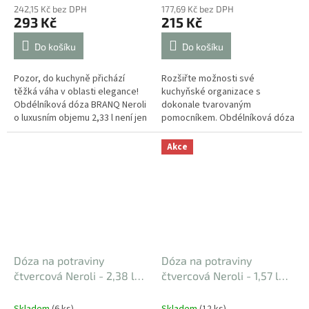
242,15 Kč bez DPH
177,69 Kč bez DPH
293 Kč
215 Kč
Do košíku
Do košíku
Pozor, do kuchyně přichází
Rozšiřte možnosti své
těžká váha v oblasti elegance!
kuchyňské organizace s
Obdélníková dóza BRANQ Neroli
dokonale tvarovaným
o luxusním objemu 2,33 l není jen
pomocníkem. Obdélníková dóza
obyčejný plastový kelímek – je
na potraviny BRANQ Neroli o
to VIP rezidence pro...
objemu 1,0 l kombinuje
Akce
nadčasovou estetiku s
praktickým...
Dóza na potraviny
Dóza na potraviny
čtvercová Neroli - 2,38 l
čtvercová Neroli - 1,57 l
11,5 x 11,5 x 28 cm
11,5 x 11,5 x 18,8 cm