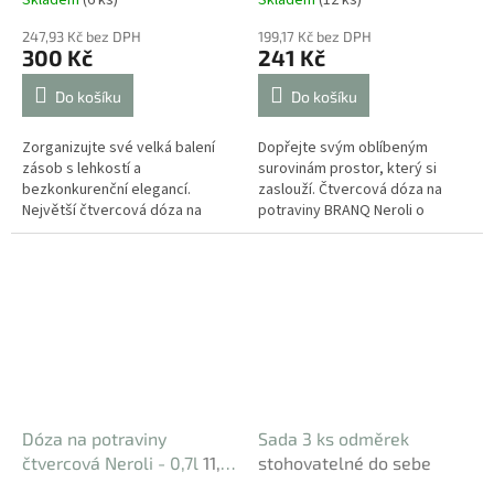
Skladem
(6 ks)
Skladem
(12 ks)
247,93 Kč bez DPH
199,17 Kč bez DPH
300 Kč
241 Kč
Do košíku
Do košíku
Zorganizujte své velká balení
Dopřejte svým oblíbeným
zásob s lehkostí a
surovinám prostor, který si
bezkonkurenční elegancí.
zaslouží. Čtvercová dóza na
Největší čtvercová dóza na
potraviny BRANQ Neroli o
potraviny BRANQ Neroli o
objemu 1,57 l je ideální volbou
objemu 2,38 l nabízí královský
pro elegantní a efektivní
prostor pro...
uspořádání...
Dóza na potraviny
Sada 3 ks odměrek
čtvercová Neroli - 0,7l
11,5
stohovatelné do sebe
x 11,5 x 9,5 cm