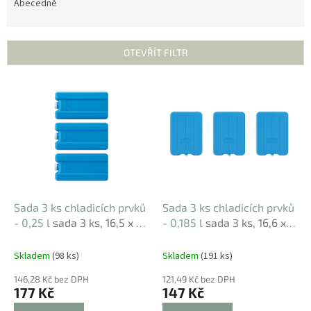
e
Abecedně
n
í
p
OTEVŘÍT FILTR
r
o
V
d
ý
u
p
k
i
t
s
ů
p
r
o
d
Sada 3 ks chladicích prvků
Sada 3 ks chladicích prvků
u
- 0,25 l
sada 3 ks, 16,5 x 8
- 0,185 l
sada 3 ks, 16,6 x
k
cm, modrá, pro dlouhé
11,1 cm, modrá,
t
chlazení
ekonomické balení
Skladem
(98 ks)
Skladem
(191 ks)
ů
146,28 Kč bez DPH
121,49 Kč bez DPH
177 Kč
147 Kč