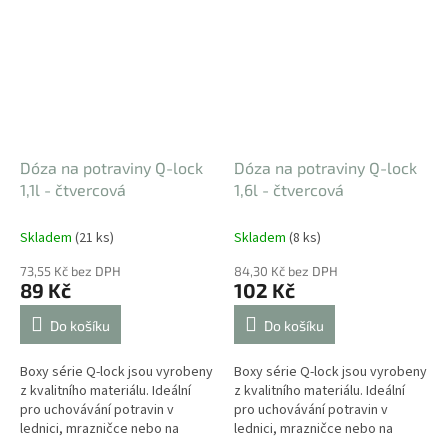
Dóza na potraviny Q-lock
Dóza na potraviny Q-lock
1,1l - čtvercová
1,6l - čtvercová
Skladem
(21 ks)
Skladem
(8 ks)
73,55 Kč bez DPH
84,30 Kč bez DPH
89 Kč
102 Kč
Do košíku
Do košíku
Boxy série Q-lock jsou vyrobeny
Boxy série Q-lock jsou vyrobeny
z kvalitního materiálu. Ideální
z kvalitního materiálu. Ideální
pro uchovávání potravin v
pro uchovávání potravin v
lednici, mrazničce nebo na
lednici, mrazničce nebo na