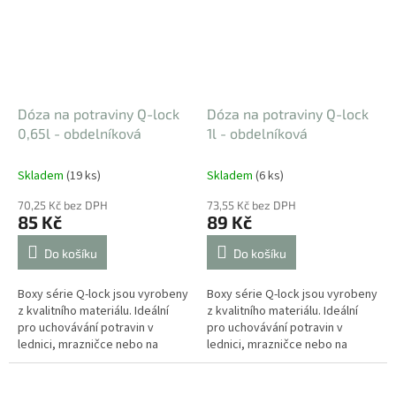
Dóza na potraviny Q-lock
Dóza na potraviny Q-lock
0,65l - obdelníková
1l - obdelníková
Skladem
(19 ks)
Skladem
(6 ks)
70,25 Kč bez DPH
73,55 Kč bez DPH
85 Kč
89 Kč
Do košíku
Do košíku
Boxy série Q-lock jsou vyrobeny
Boxy série Q-lock jsou vyrobeny
z kvalitního materiálu. Ideální
z kvalitního materiálu. Ideální
pro uchovávání potravin v
pro uchovávání potravin v
lednici, mrazničce nebo na
lednici, mrazničce nebo na
cesty. Speciální odklápěcí víčko
cesty. Speciální odklápěcí víčko
na hlavním víku lze otevřít...
na hlavním víku lze otevřít...