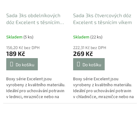
Sada 3ks obdelníkových
Sada 3ks čtvercových dóz
dóz Excelent s těsnícím
Excelent s těsnícím víkem
víkem
Skladem
(5 ks)
Skladem
(22 ks)
156,20 Kč bez DPH
222,31 Kč bez DPH
189 Kč
269 Kč
Do košíku
Do košíku
Boxy série Excelent jsou
Boxy série Excelent jsou
vyrobeny z kvalitního materiálu.
vyrobeny z kvalitního materiálu.
Ideální pro uchovávání potravin
Ideální pro uchovávání potravin
v lednici, mrazničce nebo na
v chladničce, mrazničce nebo na
cesty. Speciální odklápěcí víčko
cesty.
na hlavním víku lze...