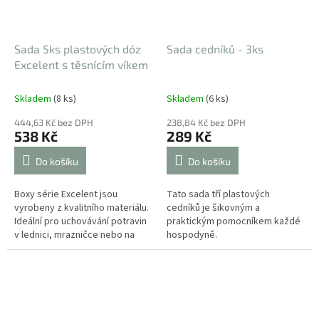
Sada 5ks plastových dóz
Sada cedníků - 3ks
Excelent s těsnícím víkem
Skladem
(8 ks)
Skladem
(6 ks)
444,63 Kč bez DPH
238,84 Kč bez DPH
538 Kč
289 Kč
Do košíku
Do košíku
Boxy série Excelent jsou
Tato sada tří plastových
vyrobeny z kvalitního materiálu.
cedníků je šikovným a
Ideální pro uchovávání potravin
praktickým pomocníkem každé
v lednici, mrazničce nebo na
hospodyně.
cesty.