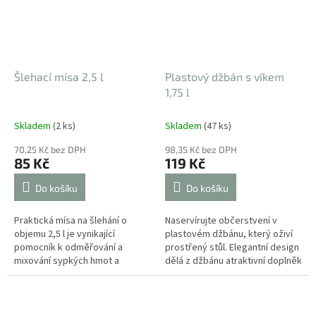
Šlehací mísa 2,5 l
Plastový džbán s víkem
1,75 l
Skladem
(2 ks)
Skladem
(47 ks)
70,25 Kč bez DPH
98,35 Kč bez DPH
85 Kč
119 Kč
Do košíku
Do košíku
Praktická mísa na šlehání o
Naservírujte občerstvení v
objemu 2,5 l je vynikající
plastovém džbánu, který oživí
pomocník k odměřování a
prostřený stůl. Elegantní design
mixování sypkých hmot a
dělá z džbánu atraktivní doplněk
tekutin.
do každé kuchyně. Díky
praktickému víku budou
nápoje...