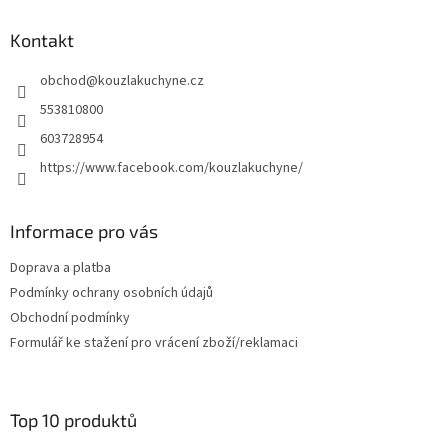
p
a
Kontakt
t
obchod
@
kouzlakuchyne.cz
í
553810800
603728954
https://www.facebook.com/kouzlakuchyne/
Informace pro vás
Doprava a platba
Podmínky ochrany osobních údajů
Obchodní podmínky
Formulář ke stažení pro vrácení zboží/reklamaci
Top 10 produktů