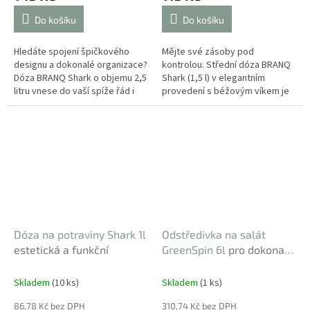
Do košíku
Do košíku
Hledáte spojení špičkového
Mějte své zásoby pod
designu a dokonalé organizace?
kontrolou. Střední dóza BRANQ
Dóza BRANQ Shark o objemu 2,5
Shark (1,5 l) v elegantním
litru vnese do vaší spíže řád i
provedení s béžovým víkem je
estetickou lehkost. Její unikátní
ideálním parťákem pro zdravou
víko s...
a organizovanou kuchyni. Díky...
Dóza na potraviny Shark 1l
Odstředivka na salát
estetická a funkční
GreenSpin 6l
pro dokonale
křupabý salát
Skladem
(10 ks)
Skladem
(1 ks)
86,78 Kč bez DPH
310,74 Kč bez DPH