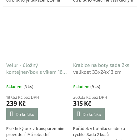
od BRANQ je důkazem, že na
od BRANQ vdechne vaší kuchyni
velikosti záleží – v tomto
i výletům do přírody nový život.
případě je totiž naprosto...
Jsou lehké...
Velur - úložný
Krabice na boty sada 2ks
kontejner/box s víkem 16 l
velikost 33x24x13 cm
transparentní
Skladem
(3 ks)
Skladem
(9 ks)
197,52 Kč bez DPH
260,33 Kč bez DPH
239 Kč
315 Kč
Do košíku
Do košíku
Praktický box v transparentním
Pořádek v botníku snadno a
provedení. Má robustní
rychle! Sada 2 kusů