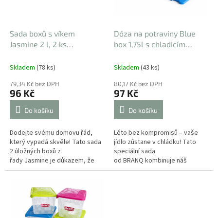
p
r
o
d
Sada boxů s víkem
Dóza na potraviny Blue
u
Jasmine 2 l, 2 ks
box 1,75l s chladicím
k
191x143x106 mm
prvkem
ultraštíhlá vložka
t
Skladem
(78 ks)
Skladem
(43 ks)
ů
79,34 Kč bez DPH
80,17 Kč bez DPH
96 Kč
97 Kč
Do košíku
Do košíku
Dodejte svému domovu řád,
Léto bez kompromisů – vaše
který vypadá skvěle! Tato sada
jídlo zůstane v chládku! Tato
2 úložných boxů z
speciální sada
řady Jasmine je důkazem, že
od BRANQ kombinuje náš
praktické skladování může být i
oblíbený 1,75l Blue box s
designovým doplňkem. Ať už...
unikátním, jen 1 cm tenkým
chladicím...