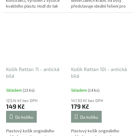
konstrukci, vyroben z vysoce
univerzálních krabic na boty
kvalitního plastu. Hodí do tak
představuje ideální řešení pro
všech interiérů. má multifunkční
přehledné skladování obuvi v
využití.
šatně, skříni i na chodbě. Boxy
jsou...
Košík Rattan 7l - antická
Košík Rattan 10l - antická
bílá
bílá
Skladem
(23 ks)
Skladem
(14 ks)
123,14 Kč bez DPH
147,93 Kč bez DPH
149 Kč
179 Kč
Do košíku
Do košíku
Plastový košík originálního
Plastový košík originálního