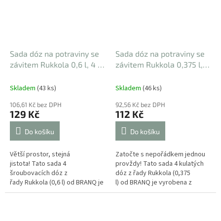
Sada dóz na potraviny se
Sada dóz na potraviny se
závitem Rukkola 0,6 l, 4 ks
závitem Rukkola 0,375 l, 4
120 x 80 mm
ks
120 x 52 mm
Skladem
(43 ks)
Skladem
(46 ks)
106,61 Kč bez DPH
92,56 Kč bez DPH
129 Kč
112 Kč
Do košíku
Do košíku
Větší prostor, stejná
Zatočte s nepořádkem jednou
jistota! Tato sada 4
provždy! Tato sada 4 kulatých
šroubovacích dóz z
dóz z řady Rukkola (0,375
řady Rukkola (0,6 l) od BRANQ je
l) od BRANQ je vyrobena z
stvořena pro ty, kteří se
mimořádně pevného plastu,
nespokojí s málem....
který jen tak...