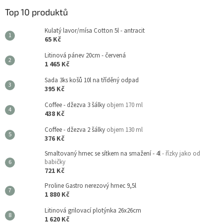
Top 10 produktů
Kulatý lavor/mísa Cotton 5l - antracit
65 Kč
Litinová pánev 20cm - červená
1 465 Kč
Sada 3ks košů 10l na tříděný odpad
395 Kč
Coffee - džezva 3 šálky
objem 170 ml
438 Kč
Coffee - džezva 2 šálky
objem 130 ml
376 Kč
Smaltovaný hrnec se sítkem na smažení - 4l
- řízky jako od
babičky
721 Kč
Proline Gastro nerezový hrnec 9,5l
1 880 Kč
Litinová grilovací plotýnka 26x26cm
1 620 Kč