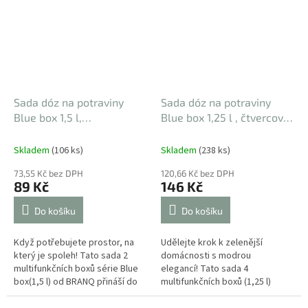
Sada dóz na potraviny
Sada dóz na potraviny
Blue box 1,5 l,
Blue box 1,25 l , čtvercová,
obdelníková, 2 ks
bez BPA
4 ks
dává udržitelný řád
Skladem
(106 ks)
Skladem
(238 ks)
73,55 Kč bez DPH
120,66 Kč bez DPH
89 Kč
146 Kč
Do košíku
Do košíku
Když potřebujete prostor, na
Udělejte krok k zelenější
který je spoleh! Tato sada 2
domácnosti s modrou
multifunkčních boxů série Blue
elegancí! Tato sada 4
box(1,5 l) od BRANQ přináší do
multifunkčních boxů (1,25 l)
vašeho světa řád, ať už
od BRANQ je váš nový parťák
mícháte...
pro udržitelný životní styl....