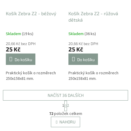
Košík Zebra Z2 - béžový
Košík Zebra Z2 - růžová
dětská
Skladem
(19 ks)
Skladem
(36 ks)
20,66 Kč bez DPH
20,66 Kč bez DPH
25 Kč
25 Kč
Do košíku
Do košíku
Praktický košík o rozměrech
Praktický košík o rozměrech
250x158x81 mm.
250x158x81 mm.
NAČÍST 36 DALŠÍCH
S
1
2
t
O
r
72
položek celkem
v
á
l
NAHORU
n
á
k