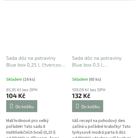
od BRANQ je stvořena pro ty,
přesně tím, co vaše kuchyně
kteří se nespokojí s málem.
potřebuje, aby se...
Jsou to...
Sada dóz na potraviny
Sada dóz na potraviny
Blue box 0,25 l, čtvercová,
Blue box 0,5 l,
8 ks
95 x 95 x 45 mm
obdelníková, 6 ks
150 x
105 x 45 mm
Skladem
(16 ks)
Skladem
(65 ks)
85,95 Kč bez DPH
109,09 Kč bez DPH
104 Kč
132 Kč
Do košíku
Do košíku
Malí hrdinové pro velký
Váš recept na pohodový den
pořádek! Tato sada 8
začíná u pořádné krabičky! Tato
multifunkčních boxů (0,25 l)
tyrkysově modrá parta 6 dóz