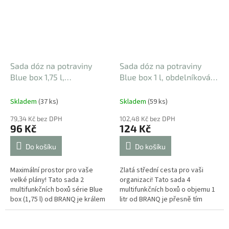
Sada dóz na potraviny
Sada dóz na potraviny
Blue box 1,75 l,
Blue box 1 l, obdelníková,
obdelníková, 2 ks
kvalita
4 ks
13,6 x 19,5 x 5,6 cm
bez BPA
Skladem
(37 ks)
Skladem
(59 ks)
79,34 Kč bez DPH
102,48 Kč bez DPH
96 Kč
124 Kč
Do košíku
Do košíku
Maximální prostor pro vaše
Zlatá střední cesta pro vaši
velké plány! Tato sada 2
organizaci! Tato sada 4
multifunkčních boxů série Blue
multifunkčních boxů o objemu 1
box (1,75 l) od BRANQ je králem
litr od BRANQ je přesně tím
v organizaci. Potřebujete
kouskem skládačky, který ve
uskladnit...
vaší...