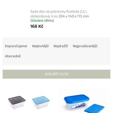
Sada dóz na potraviny Rukkola 2,5 l,
obdelníková, 4 ks
204 x 140 x 115 mm
Skladem
(49 ks)
168 Kč
Ř
a
Doporučujeme
Nejlevnější
Nejdražší
Nejprodávanější
z
e
Abecedně
n
í
p
OTEVŘÍT FILTR
r
o
V
d
ý
u
p
k
i
t
s
ů