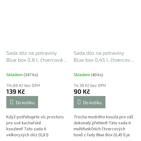
Sada dóz na potraviny
Sada dóz na potraviny
Blue box 0,8 l, čtvercová,
Blue box 0,45 l, čtvercová,
6 ks
139 x 139 x 66 mm
6 ks
stylová a praktická
Skladem
(347 ks)
Skladem
(40 ks)
114,88 Kč bez DPH
74,38 Kč bez DPH
139 Kč
90 Kč
Do košíku
Do košíku
Když potřebujete víc prostoru
Trocha modrého kouzla pro váš
pro své kuchařské
dokonalý přehled! Tato sada 6
kouzlení! Tato sada 6
multifunkčních čtvercových
velkorysých dóz (0,8 l)
boxů z řady Blue Box (0,45 l) je