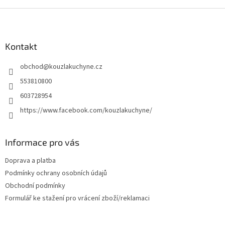
d
o
v
Z
a
á
c
á
n
í
p
í
p
a
Kontakt
r
t
v
obchod
@
kouzlakuchyne.cz
í
k
y
553810800
v
603728954
ý
p
https://www.facebook.com/kouzlakuchyne/
i
s
u
Informace pro vás
Doprava a platba
Podmínky ochrany osobních údajů
Obchodní podmínky
Formulář ke stažení pro vrácení zboží/reklamaci