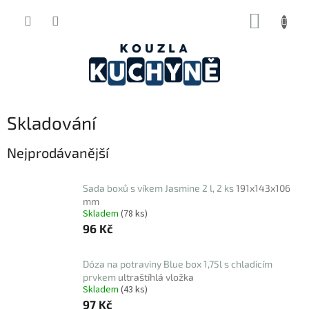
Přejít
NÁKUP
na
obsah
KOŠÍK
Skladování
Nejprodávanější
Sada boxů s víkem Jasmine 2 l, 2 ks
191x143x106
mm
Skladem
(78 ks)
96 Kč
Dóza na potraviny Blue box 1,75l s chladicím
prvkem
ultraštíhlá vložka
Skladem
(43 ks)
97 Kč