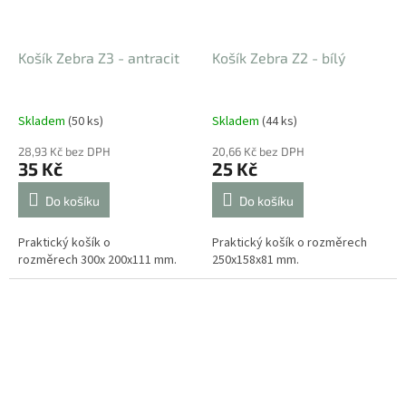
Košík Zebra Z3 - antracit
Košík Zebra Z2 - bílý
Skladem
(50 ks)
Skladem
(44 ks)
28,93 Kč bez DPH
20,66 Kč bez DPH
35 Kč
25 Kč
Do košíku
Do košíku
Praktický košík o
Praktický košík o rozměrech
rozměrech 300x 200x111 mm.
250x158x81 mm.