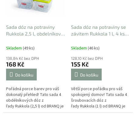
Sada dóz na potraviny
Sada dóz na potraviny se
Rukkola 2,5 l, obdelníková,
závitem Rukkola 1 l, 4 ks
4 ks
204 x 140 x 115 mm
120 x 135 mm
Skladem
(49 ks)
Skladem
(46 ks)
138,84 Kč bez DPH
128,10 Kč bez DPH
168 Kč
155 Kč
Do košíku
Do košíku
Pořádná porce barev pro váš
Větší porce pořádku pro váš
dokonalý přehled! Tato sada 4
spokojený domov! Tato sada 4
obdélníkových dóz z
šroubovacích dóz z
řady Rukkola (2,5 l) od BRANQ je
řady Rukkola (1 l) od BRANQ je
stvořena pro ty, kteří se nebojí
odpovědí na potřebu uskladnit i
barev a...
větší...