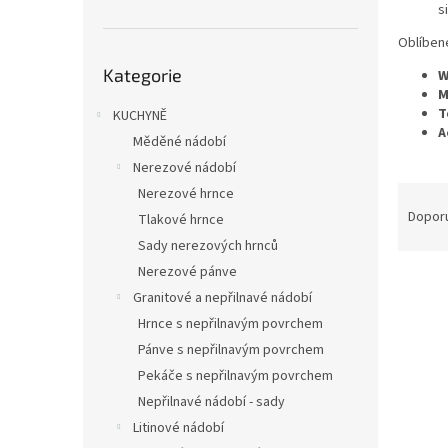
n
s
e
Oblíben
l
Přeskočit
Kategorie
kategorie
W
M
T
KUCHYNĚ
A
Měděné nádobí
Nerezové nádobí
Ř
Nerezové hrnce
a
Dopor
Tlakové hrnce
z
Sady nerezových hrnců
e
Nerezové pánve
V
n
Granitové a nepřilnavé nádobí
ý
í
p
p
Hrnce s nepřilnavým povrchem
i
r
Pánve s nepřilnavým povrchem
s
o
Pekáče s nepřilnavým povrchem
p
d
Nepřilnavé nádobí - sady
r
u
Litinové nádobí
o
k