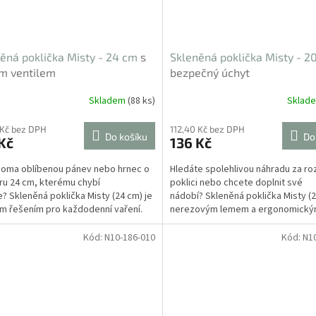
ěná poklička Misty - 24 cm
s
Skleněná poklička Misty - 2
m ventilem
bezpečný úchyt
Skladem
(88 ks)
Sklad
 Kč bez DPH
112,40 Kč bez DPH
Do košíku
Do
Kč
136 Kč
oma oblíbenou pánev nebo hrnec o
Hledáte spolehlivou náhradu za ro
u 24 cm, kterému chybí
poklici nebo chcete doplnit své
e? Skleněná poklička Misty (24 cm) je
nádobí? Skleněná poklička Misty (2
ím řešením pro každodenní vaření.
nerezovým lemem a ergonomick
ombinaci...
plastovým úchytem je...
Kód:
N10-186-010
Kód:
N1