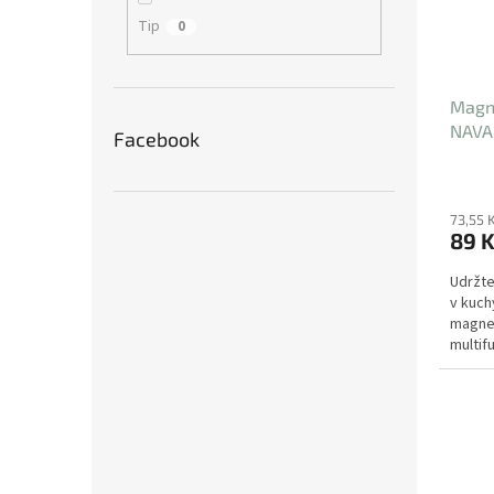
Tip
0
Magne
NAVA 
Facebook
cm
73,55 
89 
Udržte
v kuch
magnet
multif
pružin