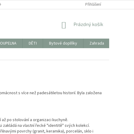
HODNÍ PODMÍNKY
FORMULÁŘ KE STAŽENÍ PRO VRÁCENÍ ZBOŽÍ/REKLAMAC
Přihlášení
NÁKUPNÍ
Prázdný košík
KOŠÍK
OUPELNA
DĚTI
Bytové doplňky
Zahrada
PYTLÍKY 
mácnost s více než padesátiletou historií. Byla založena
í až po stolování a organizaci kuchyně.
 zakládá na vlastní řecké "identitě" svých kolekcí.
řilnavými povrchy (granit, keramika), porcelán, sklo i