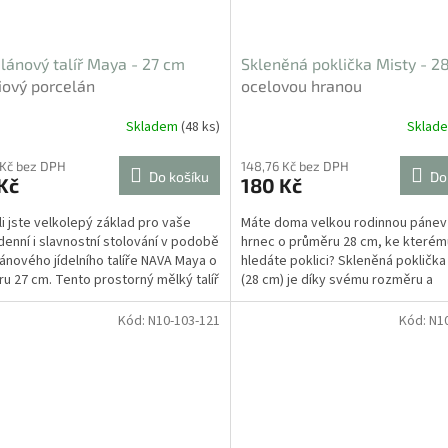
lánový talíř Maya - 27 cm
Skleněná poklička Misty - 
ový porcelán
ocelovou hranou
Skladem
(48 ks)
Sklad
 Kč bez DPH
148,76 Kč bez DPH
Do košíku
Do
Kč
180 Kč
li jste velkolepý základ pro vaše
Máte doma velkou rodinnou pánev
enní i slavnostní stolování v podobě
hrnec o průměru 28 cm, ke které
ánového jídelního talíře NAVA Maya o
hledáte poklici? Skleněná poklička
u 27 cm. Tento prostorný mělký talíř
(28 cm) je díky svému rozměru a
ké...
odolnosti...
Kód:
N10-103-121
Kód:
N1