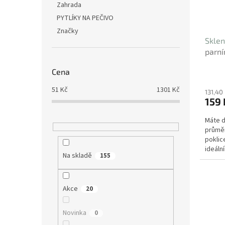
Zahrada
PYTLÍKY NA PEČIVO
Značky
Sklen
parní
Cena
51
Kč
1301
Kč
131,40
159 
Máte d
průměr
poklic
ideáln
Na skladě
155
Díky k
Akce
20
Novinka
0