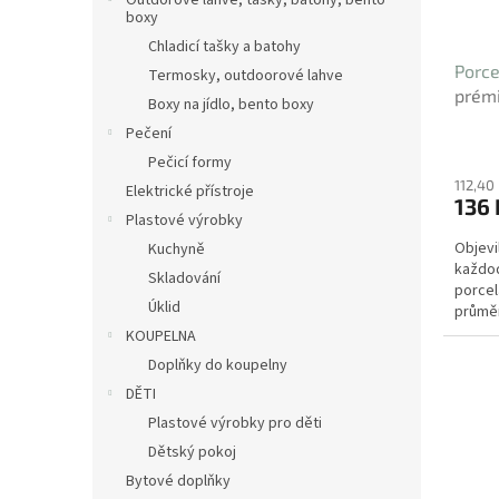
Outdorové láhve, tašky, batohy, bento
boxy
Chladicí tašky a batohy
Porce
Termosky, outdoorové lahve
prémi
Boxy na jídlo, bento boxy
Pečení
Pečicí formy
112,40
Elektrické přístroje
136 
Plastové výrobky
Objevi
Kuchyně
každod
Skladování
porcel
Úklid
průměr
od řec
KOUPELNA
Doplňky do koupelny
DĚTI
Plastové výrobky pro děti
Dětský pokoj
Bytové doplňky