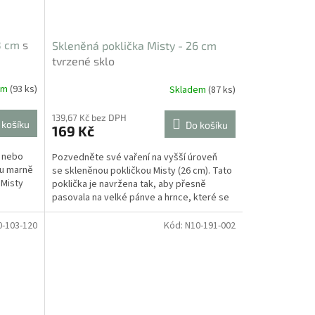
28 cm
s
Skleněná poklička Misty - 26 cm
tvrzené sklo
em
(93 ks)
Skladem
(87 ks)
139,67 Kč bez DPH
 košíku
Do košíku
169 Kč
 nebo
Pozvedněte své vaření na vyšší úroveň
mu marně
se skleněnou pokličkou Misty (26 cm). Tato
 Misty
poklička je navržena tak, aby přesně
pasovala na velké pánve a hrnce, které se
často...
0-103-120
Kód:
N10-191-002