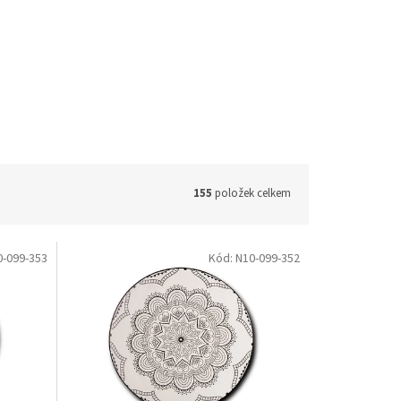
155
položek celkem
0-099-353
Kód:
N10-099-352