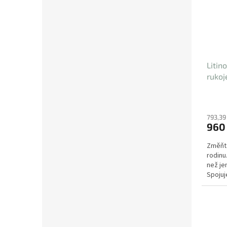
Litin
rukoj
793,39
960
Změňte
rodinu.
než jen
Spojuj
s...