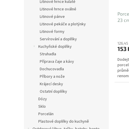
d
Litinové hrnce kulaté
t
u
ů
Litinové hrnce oválné
Porce
k
Litinové pánve
23 c
t
Litinové pekáče a plotýnky
ů
Litinové formy
Servírování a doplňky
126,45
Kuchyňské doplňky
153 
Struhadla
Dodejt
Příprava čaje a kávy
porcel
Dochucovadla
průměr
renom
Příbory a nože
předsta
Krájecí desky
Ostatní doplňky
Dózy
Sklo
Porcelán
Plastové doplňky do kuchyně