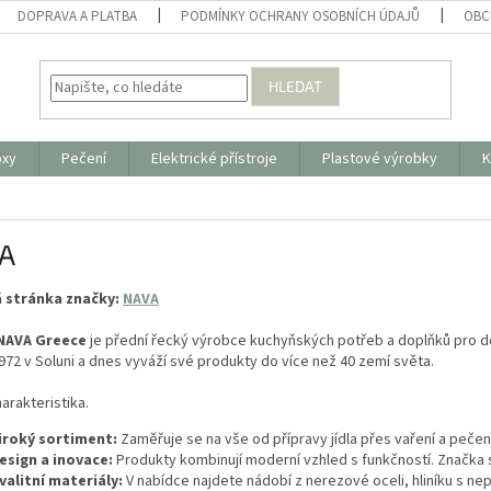
DOPRAVA A PLATBA
PODMÍNKY OCHRANY OSOBNÍCH ÚDAJŮ
OBC
HLEDAT
oxy
Pečení
Elektrické přístroje
Plastové výrobky
K
A
 stránka značky:
NAVA
NAVA Greece
je přední řecký výrobce kuchyňských potřeb a doplňků pro do
972 v Soluni a dnes vyváží své produkty do více než 40 zemí světa.
harakteristika.
iroký sortiment:
Zaměřuje se na vše od přípravy jídla přes vaření a pečen
esign a inovace:
Produkty kombinují moderní vzhled s funkčností. Značka si
valitní materiály:
V nabídce najdete nádobí z nerezové oceli, hliníku s nep