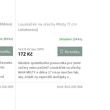
lébkový
Louskáček na ořechy Misty 17 cm
celokovový
em
(89 ks)
Skladem
(34 ks)
142,15 Kč bez DPH
 košíku
Do košíku
172 Kč
 česneku
Hledáte spolehlivého pomocníka pro zimní
nto
večery nebo pečení? Louskáček na ořechy
NAVA MISTY o délce 17 cm je navržen tak,
ové
aby zvládl i ty nejtvrdší skořápky s...
0-205-009
Kód:
N10-205-004