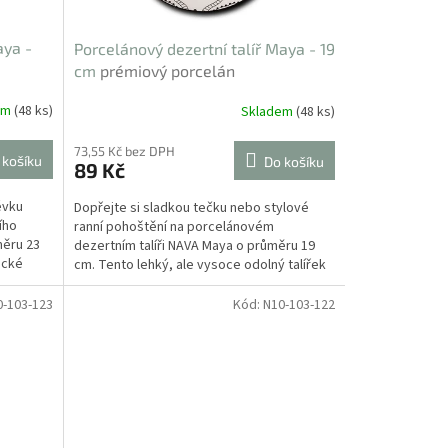
aya -
Porcelánový dezertní talíř Maya - 19
cm
prémiový porcelán
em
(48 ks)
Skladem
(48 ks)
73,55 Kč bez DPH
 košíku
Do košíku
89 Kč
évku
Dopřejte si sladkou tečku nebo stylové
ího
ranní pohoštění na porcelánovém
měru 23
dezertním talíři NAVA Maya o průměru 19
ecké
cm. Tento lehký, ale vysoce odolný talířek
od řecké značky NAVA v...
0-103-123
Kód:
N10-103-122