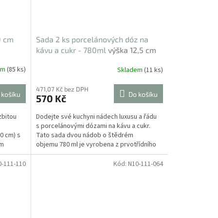
0 cm
Sada 2 ks porcelánových dóz na
kávu a cukr - 780ml
výška 12,5 cm
em
(85 ks)
Skladem
(11 ks)
471,07 Kč bez DPH
 košíku
Do košíku
570 Kč
zbitou
Dodejte své kuchyni nádech luxusu a řádu
s porcelánovými dózami na kávu a cukr.
0 cm) s
Tato sada dvou nádob o štědrém
ým
objemu 780 ml je vyrobena z prvotřídního
porcelánu,...
0-111-110
Kód:
N10-111-064