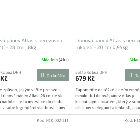
ová pánev Atlas s nerezovou
Litinová pánev Atlas s nere
etí - 28 cm
1,8kg
rukojetí - 20 cm
0,95kg
Skladem
(4 ks)
Skla
 Kč bez DPH
561,16 Kč bez DPH
Do košíku
Do
 Kč
679 Kč
 způsob, jakým vaříte pro svou
Zapomeňte na těžké a neforemné
 Litinová pánev Atlas (28 cm) je víc
minulosti. Litinová pánev Atlas je
 nádobí – je to investice do chuti.
kulinářským unikátem, který v sob
e v sobě legendární vlastnosti litiny
sílu litiny s elegancí a lehkostí, jak
tohoto...
Kód:
N10-002-111
Kód:
N1