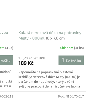
zovou
Kulatá nerezová dóza na potraviny
Misty - 800ml
16 x 7,6 cm
dem
(3 ks)
Skladem
(31 ks)
156,20 Kč bez DPH
 košíku
Do košíku
189 Kč
 nádobí
Zapomeňte na popraskané plastové
krabičky! Nerezová dóza Misty (800 ml) je
ě snoubí
parťákem do nepohody, který s vámi
ou jste u
zvládne pracovní den i náročný výstup na
hory. Díky své...
0-002-112
Kód:
N10-170-017