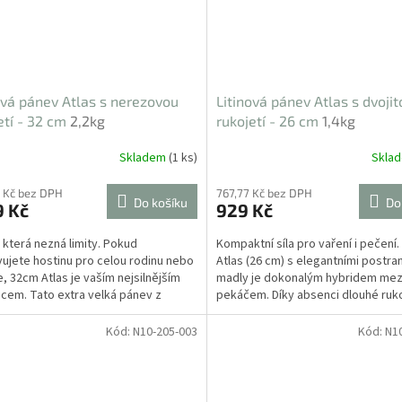
ová pánev Atlas s nerezovou
Litinová pánev Atlas s dvojit
etí - 32 cm
2,2kg
rukojetí - 26 cm
1,4kg
Skladem
(1 ks)
Skla
 Kč bez DPH
767,77 Kč bez DPH
Do košíku
Do
9 Kč
929 Kč
 která nezná limity. Pokud
Kompaktní síla pro vaření i pečení
vujete hostinu pro celou rodinu nebo
Atlas (26 cm) s elegantními postra
e, 32cm Atlas je vaším nejsilnějším
madly je dokonalým hybridem mezi
cem. Tato extra velká pánev z
pekáčem. Díky absenci dlouhé ruko
 litiny...
pohodlně...
Kód:
N10-205-003
Kód:
N1