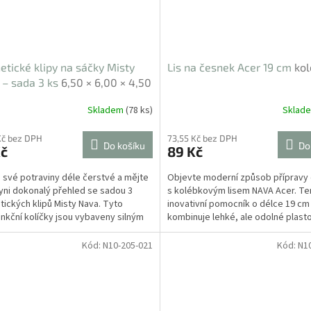
tické klipy na sáčky Misty
Lis na česnek Acer 19 cm
ko
– sada 3 ks
6,50 × 6,00 × 4,50
Skladem
(78 ks)
Sklad
Kč bez DPH
73,55 Kč bez DPH
Do košíku
Do
Kč
89 Kč
 své potraviny déle čerstvé a mějte
Objevte moderní způsob přípravy
yni dokonalý přehled se sadou 3
s kolébkovým lisem NAVA Acer. Te
ických klipů Misty Nava. Tyto
inovativní pomocník o délce 19 cm
unkční kolíčky jsou vybaveny silným
kombinuje lehké, ale odolné plast
ovým...
tělo s...
Kód:
N10-205-021
Kód:
N1