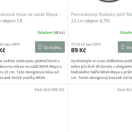
lánová mísa na salát Maya -
Porcelánový hluboký talíř M
m
objem 1,1l
23 cm
objem 0,75l
Skladem
(48 ks)
Sklad
 Kč bez DPH
73,55 Kč bez DPH
Do košíku
Do
Kč
89 Kč
e svému stolu punc jedinečnosti s
Vychutnejte si svou oblíbenou pol
ánovou mísou na salát NAVA Maya o
nebo poctivé těstoviny z elegantn
u 23 cm. Tato designová mísa od
hlubokého talíře NAVA Maya o prů
ované řecké značky NAVA
cm. Tento designový kousek od ř
vuje fascinující...
značky NAVA zaujme na...
Kód:
N10-099-351
Kód:
N1