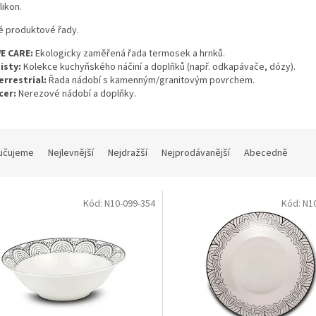
ilikon.
é produktové řady.
E CARE:
Ekologicky zaměřená řada termosek a hrnků.
isty:
Kolekce kuchyňského náčiní a doplňků (např. odkapávače, dózy).
errestrial:
Řada nádobí s kamenným/granitovým povrchem.
cer:
Nerezové nádobí a doplňky.
učujeme
Nejlevnější
Nejdražší
Nejprodávanější
Abecedně
Kód:
N10-099-354
Kód:
N1