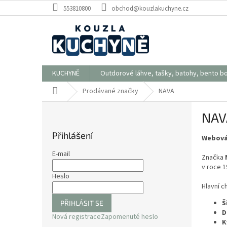
Přejít
553810800
obchod@kouzlakuchyne.cz
na
obsah
KUCHYNĚ
Outdorové láhve, tašky, batohy, bento b
Domů
Prodávané značky
NAVA
P
NAV
o
s
Přihlášení
Webová
t
r
E-mail
Značka
a
v roce 1
n
Heslo
n
Hlavní c
í
Š
PŘIHLÁSIT SE
p
D
Nová registrace
Zapomenuté heslo
a
K