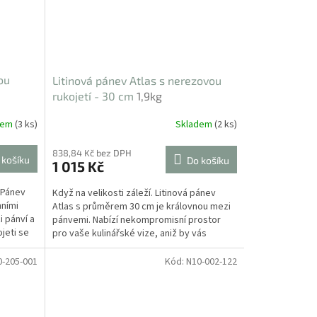
ou
Litinová pánev Atlas s nerezovou
rukojetí - 30 cm
1,9kg
dem
(3 ks)
Skladem
(2 ks)
838,84 Kč bez DPH
 košíku
Do košíku
1 015 Kč
. Pánev
Když na velikosti záleží. Litinová pánev
nními
Atlas s průměrem 30 cm je královnou mezi
 pánví a
pánvemi. Nabízí nekompromisní prostor
jeti se
pro vaše kulinářské vize, aniž by vás
obtěžovala...
0-205-001
Kód:
N10-002-122