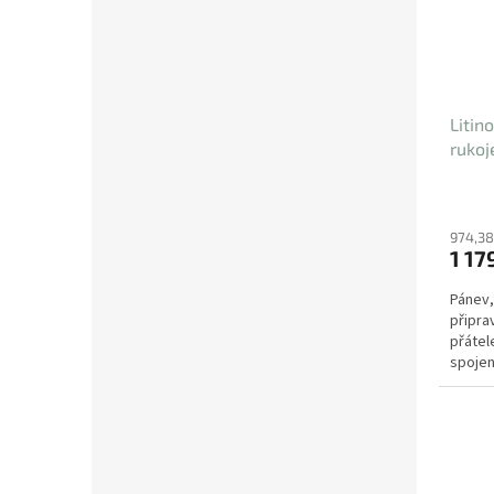
Litin
rukoj
974,38
1 17
Pánev,
připra
přátel
spojen
lehčené