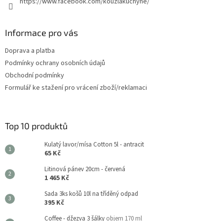
https://www.facebook.com/kouzlakuchyne/
Informace pro vás
Doprava a platba
Podmínky ochrany osobních údajů
Obchodní podmínky
Formulář ke stažení pro vrácení zboží/reklamaci
Top 10 produktů
Kulatý lavor/mísa Cotton 5l - antracit
65 Kč
Litinová pánev 20cm - červená
1 465 Kč
Sada 3ks košů 10l na tříděný odpad
395 Kč
Coffee - džezva 3 šálky
objem 170 ml