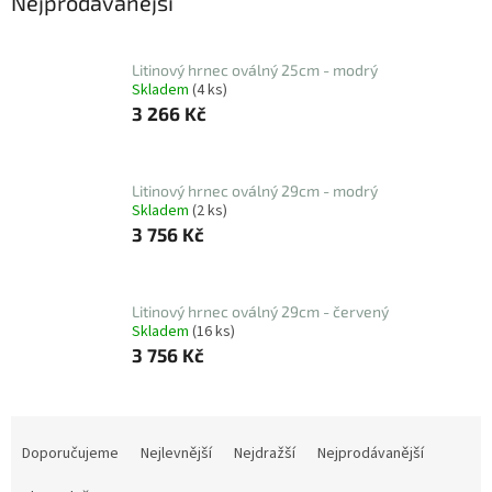
Nejprodávanější
Litinový hrnec oválný 25cm - modrý
Skladem
(4 ks)
3 266 Kč
Litinový hrnec oválný 29cm - modrý
Skladem
(2 ks)
3 756 Kč
Litinový hrnec oválný 29cm - červený
Skladem
(16 ks)
3 756 Kč
Ř
a
Doporučujeme
Nejlevnější
Nejdražší
Nejprodávanější
z