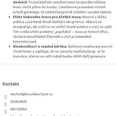
ý
deskách
. Po počátečním zatažení masa na sporáku můžete
p
hrnec vložit přímo do trouby. Celolitinové provedení včetně
i
úchytů garantuje, že nádobí bezpečně zvládne i vysoké teploty.
s
Efekt tlakového hrnce pro křehké maso:
Masivní a těžká
u
poklice Lava Metal těsně doléhá k okraji hrnce. Vlhkost se
neodpařuje, ale sráží se na vnitřní straně poklice a vrací se zpět.
Tím vzniká efekt podobný „papiňáku“ – maso je hotové dříve,
zůstává neuvěřitelně šťavnaté a chuť je maximálně
koncentrovaná.
Dlouhověkost a snadná údržba:
Špičkový smaltovaný povrch
chrání hrnec a zajišťuje, že se suroviny nepřichytávají. Je to
investice, kterou ve vaší rodině budou dědit další generace.
Z
á
p
a
Kontakt
t
obchod
@
kouzlakuchyne.cz
í
553810800
603728954