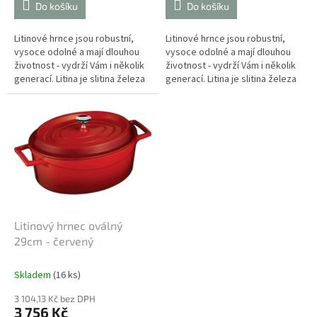
Do košíku
Do košíku
Litinové hrnce jsou robustní,
Litinové hrnce jsou robustní,
vysoce odolné a mají dlouhou
vysoce odolné a mají dlouhou
životnost - vydrží Vám i několik
životnost - vydrží Vám i několik
generací. Litina je slitina železa
generací. Litina je slitina železa
s uhlíkem, která přináší...
s uhlíkem, která přináší spoustu
výhod. Litinové...
Litinový hrnec oválný
29cm - červený
Skladem
(16 ks)
3 104,13 Kč bez DPH
3 756 Kč