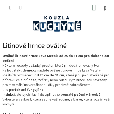
Přejít
NÁKUP
na
obsah
KOŠÍK
Litinové hrnce oválné
Oválné litinové hrnce Lava Metal: Od 25 do 31 cm pro dokonalou
pečeni
Některé recepty vyžadují prostor, který jim dodá jen oválný tvar.
Na
kouzlakuchyne.cz
najdete oválné litinové hrnce Lava Metal v
ideálních rozměrech
od 25 cm do 31 cm
, které jsou jako stvořené pro
přípravu celé drůbeže, zvěřiny nebo rolád. Tyto hrnce jsou navrženy
pro maximální univerzálnost – díky precizně zabroušenému
dnu
perfektně fungují na
indukci
, ale jejich hlavní disciplínou je
pomalé pečení v troubě
.
Vyberte si velikost, která sedne vaší rodině, a barvu, která rozzáří vaši
kuchyni.