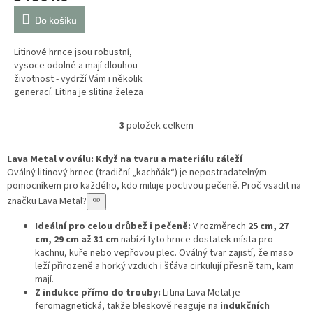
Do košíku
Litinové hrnce jsou robustní,
vysoce odolné a mají dlouhou
životnost - vydrží Vám i několik
generací. Litina je slitina železa
s uhlíkem, která přináší...
3
položek celkem
O
v
l
Lava Metal v oválu: Když na tvaru a materiálu záleží
á
Oválný litinový hrnec (tradiční „kachňák“) je nepostradatelným
d
pomocníkem pro každého, kdo miluje poctivou pečeně. Proč vsadit na
a
značku Lava Metal?
c
í
Ideální pro celou drůbež i pečeně:
V rozměrech
25 cm, 27
p
cm, 29 cm až 31 cm
nabízí tyto hrnce dostatek místa pro
r
kachnu, kuře nebo vepřovou plec. Oválný tvar zajistí, že maso
v
leží přirozeně a horký vzduch i šťáva cirkulují přesně tam, kam
k
mají.
y
Z indukce přímo do trouby:
Litina Lava Metal je
v
feromagnetická, takže bleskově reaguje na
indukčních