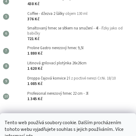
438 Kč
Coffee - džezva 2 šálky
objem 130 ml
376 Kč
Smaltovaný hrnec se sítkem na smažení - 4l
- řízky jako od
babičky
721 Kč
Proline Gastro nerezový hrnec 9,5l
1 880 Kč
Litinová grilovací plotýnka 26x26cm
1 620 Kč
Droppa čajová konvice 2 l
z poctivé nerezi Cr.Ni. 18/10
1 085 Kč
Profesional nerezový hrnec 22 cm - 3l
1 345 Kč
Kouzla Kuchyně
Tento web používá soubory cookie. Dalším procházením
tohoto webu vyjadřujete souhlas s jejich používáním.. Více