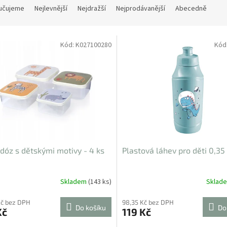
učujeme
Nejlevnější
Nejdražší
Nejprodávanější
Abecedně
Kód:
K027100280
Kód
dóz s dětskými motivy - 4 ks
Plastová láhev pro děti 0,35 
Skladem
(143 ks)
Sklad
Kč bez DPH
98,35 Kč bez DPH
Do košíku
Do
Kč
119 Kč