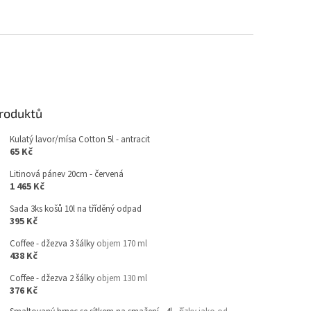
produktů
Kulatý lavor/mísa Cotton 5l - antracit
65 Kč
Litinová pánev 20cm - červená
1 465 Kč
Sada 3ks košů 10l na tříděný odpad
395 Kč
Coffee - džezva 3 šálky
objem 170 ml
438 Kč
Coffee - džezva 2 šálky
objem 130 ml
376 Kč