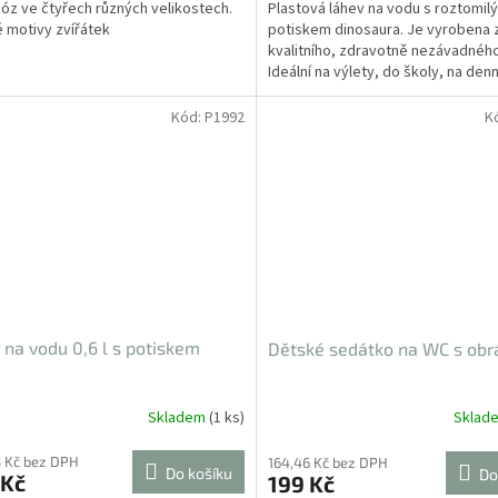
óz ve čtyřech různých velikostech.
Plastová láhev na vodu s roztomil
 motivy zvířátek
potiskem dinosaura. Je vyrobena 
kvalitního, zdravotně nezávadného
Ideální na výlety, do školy, na denn
Bez ftalátů a BPA....
Kód:
P1992
K
 na vodu 0,6 l s potiskem
Dětské sedátko na WC s ob
Skladem
(1 ks)
Sklad
 Kč bez DPH
164,46 Kč bez DPH
Do košíku
Do
 Kč
199 Kč