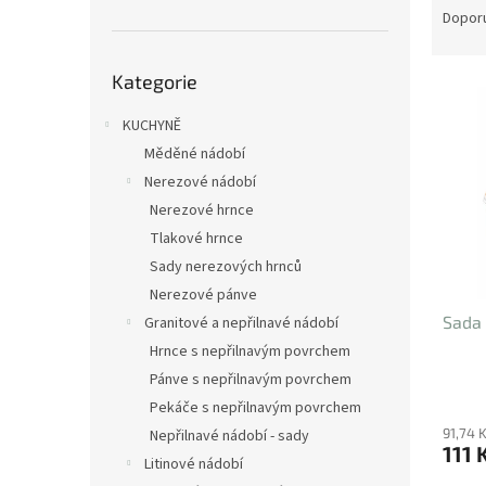
n
a
Dopor
e
z
l
Přeskočit
e
Kategorie
kategorie
V
n
ý
í
KUCHYNĚ
p
p
Měděné nádobí
i
r
s
o
Nerezové nádobí
p
d
Nerezové hrnce
r
u
Tlakové hrnce
o
k
Sady nerezových hrnců
d
t
Nerezové pánve
u
ů
Sada 
Granitové a nepřilnavé nádobí
k
t
Hrnce s nepřilnavým povrchem
ů
Pánve s nepřilnavým povrchem
Pekáče s nepřilnavým povrchem
91,74 
Nepřilnavé nádobí - sady
111 
Litinové nádobí