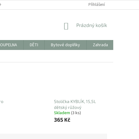
HODNÍ PODMÍNKY
FORMULÁŘ KE STAŽENÍ PRO VRÁCENÍ ZBOŽÍ/REKLAMAC
Přihlášení
NÁKUPNÍ
Prázdný košík
KOŠÍK
OUPELNA
DĚTI
Bytové doplňky
Zahrada
PYTLÍKY 
ro
Stolička KYBLÍK, 15,5L
dětský růžový
Skladem
(3 ks)
365 Kč