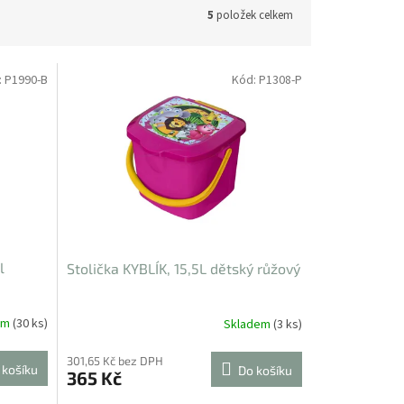
5
položek celkem
:
P1990-B
Kód:
P1308-P
l
Stolička KYBLÍK, 15,5L dětský růžový
em
(30 ks)
Skladem
(3 ks)
301,65 Kč bez DPH
 košíku
Do košíku
365 Kč