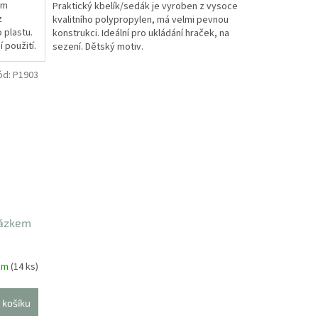
ým
Praktický kbelík/sedák je vyroben z vysoce
z
kvalitního polypropylen, má velmi pevnou
 plastu.
konstrukci. Ideální pro ukládání hraček, na
í použití.
sezení. Dětský motiv.
ód:
P1903
rázkem
em
(14 ks)
 košíku