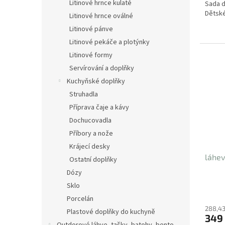
Litinové hrnce kulaté
Sada d
Dětské
Litinové hrnce oválné
Litinové pánve
Litinové pekáče a plotýnky
Litinové formy
Servírování a doplňky
Kuchyňské doplňky
Struhadla
Příprava čaje a kávy
Dochucovadla
Příbory a nože
Krájecí desky
láhev
Ostatní doplňky
Dózy
Sklo
Porcelán
288,43
Plastové doplňky do kuchyně
349