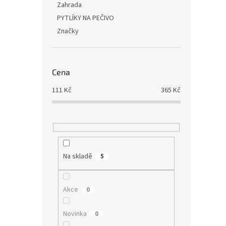
Zahrada
PYTLÍKY NA PEČIVO
Značky
Cena
111
Kč
365
Kč
Na skladě
5
Akce
0
Novinka
0