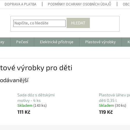
DOPRAVA A PLATBA
PODMÍNKY OCHRANY OSOBNÍCH ÚDAJŮ
OBC
HLEDAT
oxy
Pečení
Elektrické přístroje
Plastové výrobky
K
tové výrobky pro děti
odávanější
Sada dóz s dětskými
Plastová láhev p
motivy - 4 ks
děti 0,35 l
Skladem
(143 ks)
Skladem
(30 ks)
111 Kč
119 Kč