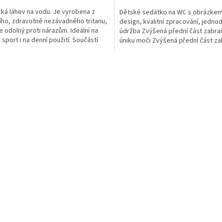
cká láhev na vodu. Je vyrobena z
Dětské sedátko na WC s obrázke
ního, zdravotně nezávadného tritanu,
design, kvalitní zpracování, jedno
je odolný proti nárazům. Ideální na
údržba Zvýšená přední část zabra
 sport i na denní použití. Součástí
úniku moči Zvýšená přední část za
úniku moči. Spodní...
O
v
l
á
d
a
c
í
p
r
v
k
y
v
ý
p
i