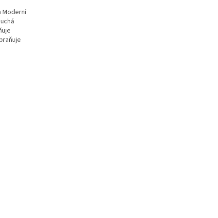
m Moderní
duchá
ňuje
braňuje