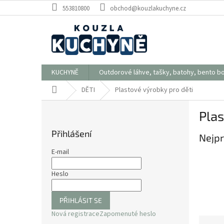
Přejít
553810800
obchod@kouzlakuchyne.cz
na
obsah
KUCHYNĚ
Outdorové láhve, tašky, batohy, bento b
Domů
DĚTI
Plastové výrobky pro děti
P
Plas
o
s
Přihlášení
Nejpr
t
r
E-mail
a
n
Heslo
n
í
PŘIHLÁSIT SE
p
Nová registrace
Zapomenuté heslo
a
Ř