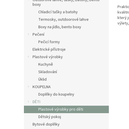
Outdorové láhve, tašky, batohy, bento
boxy
Prakti
Chladicí tašky a batohy
kvalit
který 
Termosky, outdoorové lahve
výlety,
Boxy na jídlo, bento boxy
je...
Pečení
Pečicí formy
Elektrické přístroje
Plastové výrobky
Kuchyně
Skladování
Úklid
KOUPELNA
Doplňky do koupelny
DĚTI
Plastové výrobky pro děti
Dětský pokoj
Bytové doplňky