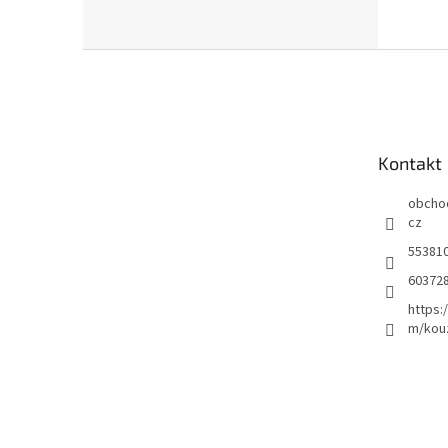
Z
á
p
a
t
Kontakt
í
obcho
cz
55381
60372
https:
m/kou