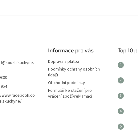
Informace pro vás
Top 10 
Doprava a platba
d
@
kouzlakuchyne.
Podmínky ochrany osobních
údajů
0800
Obchodní podmínky
8954
Formulář ke stažení pro
//www.facebook.co
vrácení zboží/reklamaci
zlakuchyne/