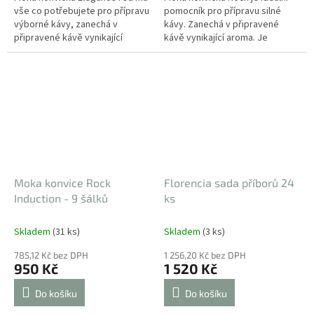
vše co potřebujete pro přípravu
pomocník pro přípravu silné
výborné kávy, zanechá v
kávy. Zanechá v připravené
připravené kávě vynikající
kávě vynikající aroma. Je
aroma. Je vyrobena z prvotřídní
vybavena
nerezové oceli 18/10,...
ergonomickou rukojetí z
odolného plastu...
Moka konvice Rock
Florencia sada příborů 24
Induction - 9 šálků
ks
Skladem
(31 ks)
Skladem
(3 ks)
785,12 Kč bez DPH
1 256,20 Kč bez DPH
950 Kč
1 520 Kč
Do košíku
Do košíku