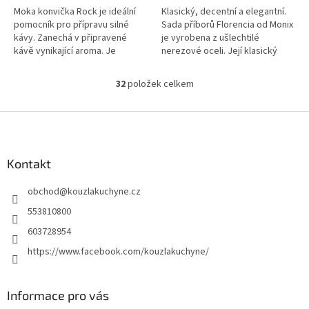
Moka konvička Rock je ideální
Klasický, decentní a elegantní.
pomocník pro přípravu silné
Sada příborů Florencia od Monix
kávy. Zanechá v připravené
je vyrobena z ušlechtilé
kávě vynikající aroma. Je
nerezové oceli. Její klasický
vybavena
design ji činí vhodnou pro
ergonomickou rukojetí z
jakoukoli příležitost.
32
položek celkem
O
odolného plastu...
v
l
Z
á
á
d
p
a
a
Kontakt
c
t
í
obchod
@
kouzlakuchyne.cz
í
p
r
553810800
v
603728954
k
y
https://www.facebook.com/kouzlakuchyne/
v
ý
p
Informace pro vás
i