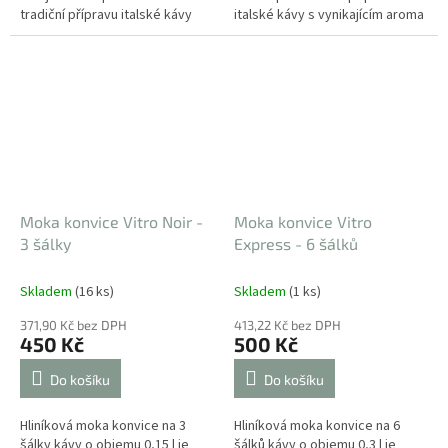
tradiční přípravu italské kávy
italské kávy s vynikajícím aroma
s vynikajícím aroma a
a jedinečnou chutí. Konvička je
jedinečnou chutí. Konvička je
vyrobená ze zdravotně...
vyrobená ze zdravotně...
Moka konvice Vitro Noir -
Moka konvice Vitro
3 šálky
Express - 6 šálků
Skladem
(16 ks)
Skladem
(1 ks)
371,90 Kč bez DPH
413,22 Kč bez DPH
450 Kč
500 Kč
Do košíku
Do košíku
Hliníková moka konvice na 3
Hliníková moka konvice na 6
šálky kávy o objemu 0,15 l je
šálků kávy o objemu 0,3 l je