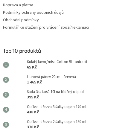
s
Doprava a platba
u
Podmínky ochrany osobních údajů
Obchodní podmínky
Formulář ke stažení pro vrácení zboží/reklamaci
Top 10 produktů
Kulatý lavor/mísa Cotton 5l - antracit
65 Kč
Litinová pánev 20cm - červená
1 465 Kč
Sada 3ks košů 10l na tříděný odpad
395 Kč
Coffee - džezva 3 šálky
objem 170 ml
438 Kč
Coffee - džezva 2 šálky
objem 130 ml
376 Kč