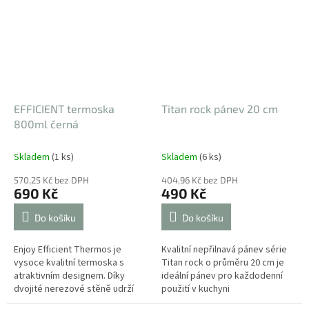
nebo horké....
EFFICIENT termoska
Titan rock pánev 20 cm
800ml černá
Skladem
(1 ks)
Skladem
(6 ks)
570,25 Kč bez DPH
404,96 Kč bez DPH
690 Kč
490 Kč
Do košíku
Do košíku
Enjoy Efficient Thermos je
Kvalitní nepřilnavá pánev série
vysoce kvalitní termoska s
Titan rock o průměru 20 cm je
atraktivním designem. Díky
ideální pánev pro každodenní
dvojité nerezové stěně udrží
použití v kuchyni
nápoje studené nebo horké po