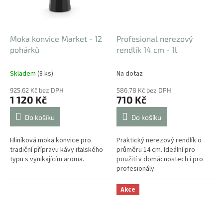
Moka konvice Market - 12
Profesional nerezový
pohárků
rendlík 14 cm - 1l
Skladem
(8 ks)
Na dotaz
925,62 Kč bez DPH
586,78 Kč bez DPH
1 120 Kč
710 Kč
Do košíku
Do košíku
Hliníková moka konvice pro
Praktický nerezový rendlík o
tradiční přípravu kávy italského
průměru 14 cm. Ideální pro
typu s vynikajícím aroma.
použití v domácnostech i pro
profesionály.
Akce