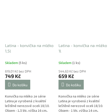
používat na všechny typy
varných...
Latina - konvička na mléko
Latina - konvička na mléko
1,5l
1l
Skladem
(5 ks)
Skladem
(1 ks)
619,01 Kč bez DPH
544,63 Kč bez DPH
749 Kč
659 Kč
Do košíku
Do košíku
Konvička na mléko ze série
Konvička na mléko ze série
Latina je vyrobená z kvalitní
Latina je vyrobená z kvalitní
leštěné nerezové oceli 18/10.
leštěné nerezové oceli 18/10.
Objem - 1,5 litr, výška 16 cm,
Objem - 1 litr, výška 14 cm,