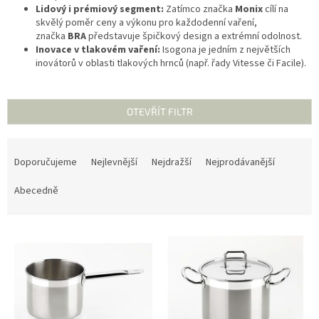
Lidový i prémiový segment:
Zatímco značka
Monix
cílí na
skvělý poměr ceny a výkonu pro každodenní vaření,
značka
BRA
představuje špičkový design a extrémní odolnost.
Inovace v tlakovém vaření:
Isogona je jedním z největších
inovátorů v oblasti tlakových hrnců (např. řady Vitesse či Facile).
OTEVŘÍT FILTR
Ř
a
Doporučujeme
Nejlevnější
Nejdražší
Nejprodávanější
z
e
Abecedně
n
í
V
p
ý
r
p
o
i
d
s
u
p
k