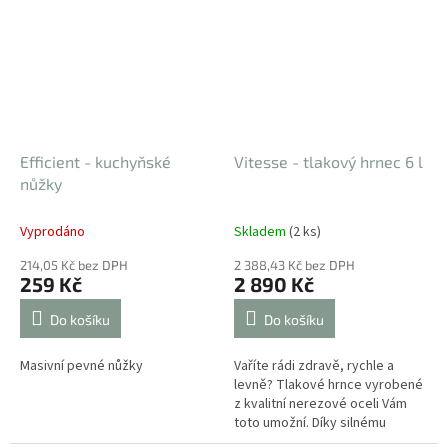
Efficient - kuchyňské
Vitesse - tlakový hrnec 6 l
nůžky
Vyprodáno
Skladem
(2 ks)
214,05 Kč bez DPH
2 388,43 Kč bez DPH
259 Kč
2 890 Kč
Do košíku
Do košíku
Masivní pevné nůžky
Vaříte rádi zdravě, rychle a
levně? Tlakové hrnce vyrobené
z kvalitní nerezové oceli Vám
toto umožní. Díky silnému
sendvičovému dnu je můžete