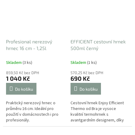
Profesional nerezový
EFFICIENT cestovní hrnek
hrnec 16 cm - 1,25l
500ml černý
Skladem
(3 ks)
Skladem
(1 ks)
859,50 Kč bez DPH
570,25 Kč bez DPH
1 040 Kč
690 Kč
Do košíku
Do košíku
Praktický nerezový hrnec o
Cestovní hrnek Enjoy Efficient
průměru 16 cm. Ideální pro
Thermo od Bra je vysoce
použití v domácnostech i pro
kvalitní termohrnek s
profesionály.
avantgardním designem, díky
dvojité nerezové stěně udrží
nápoje několik hodin studené