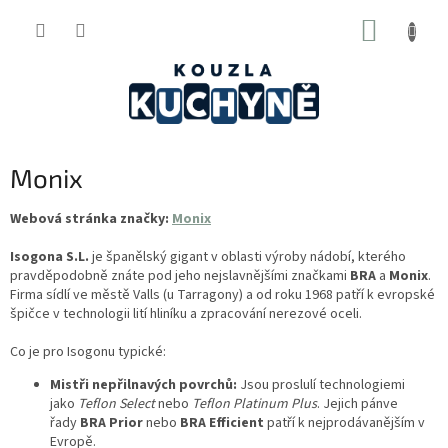
Přejít
NÁKUP
na
obsah
KOŠÍK
Monix
Webová stránka značky:
Monix
Isogona S.L.
je španělský gigant v oblasti výroby nádobí, kterého
pravděpodobně znáte pod jeho nejslavnějšími značkami
BRA
a
Monix
.
Firma sídlí ve městě Valls (u Tarragony) a od roku 1968 patří k evropské
špičce v technologii lití hliníku a zpracování nerezové oceli.
Co je pro Isogonu typické:
Mistři nepřilnavých povrchů:
Jsou proslulí technologiemi
jako
Teflon Select
nebo
Teflon Platinum Plus
. Jejich pánve
řady
BRA Prior
nebo
BRA Efficient
patří k nejprodávanějším v
Evropě.