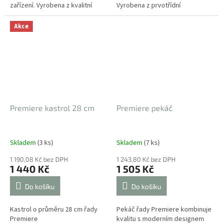
zařízení. Vyrobena z kvalitní
Vyrobena z prvotřídní
nerezavějící oceli a skla. Výška
nerezavějící oceli a skla. Výška
stojanu 19 cm, výška nádobek
stojanu 19 cm, výška nádobky
Akce
na olej...
16 cm
Premiere kastrol 28 cm
Premiere pekáč
Skladem
(3 ks)
Skladem
(7 ks)
1 190,08 Kč bez DPH
1 243,80 Kč bez DPH
1 440 Kč
1 505 Kč
Do košíku
Do košíku
Kastrol o průměru 28 cm řady
Pekáč řady Premiere kombinuje
Premiere
kvalitu s moderním designem