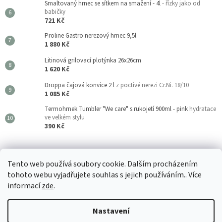
Smaltovaný hrnec se sítkem na smažení - 4l
- řízky jako od
babičky
721 Kč
Proline Gastro nerezový hrnec 9,5l
1 880 Kč
Litinová grilovací plotýnka 26x26cm
1 620 Kč
Droppa čajová konvice 2 l
z poctivé nerezi Cr.Ni. 18/10
1 085 Kč
Termohrnek Tumbler "We care" s rukojetí 900ml - pink
hydratace
ve velkém stylu
390 Kč
Kouzla Kuchyně
Tento web používá soubory cookie. Dalším procházením
tohoto webu vyjadřujete souhlas s jejich používáním.. Více
informací
zde
.
Vytvořil Shoptet
Nastavení