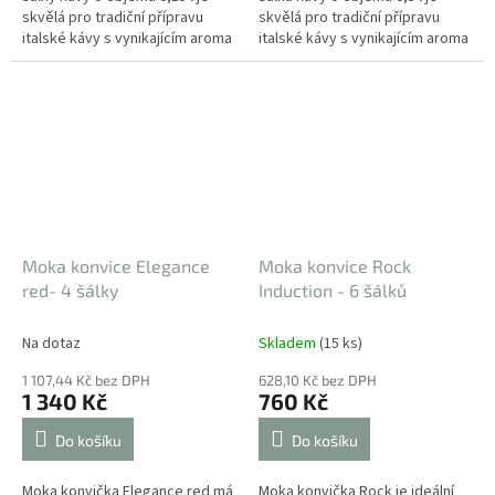
skvělá pro tradiční přípravu
skvělá pro tradiční přípravu
italské kávy s vynikajícím aroma
italské kávy s vynikajícím aroma
a jedinečnou chutí. Konvička je...
a jedinečnou chutí. Konvička je...
Moka konvice Elegance
Moka konvice Rock
red- 4 šálky
Induction - 6 šálků
Na dotaz
Skladem
(15 ks)
1 107,44 Kč bez DPH
628,10 Kč bez DPH
1 340 Kč
760 Kč
Do košíku
Do košíku
Moka konvička Elegance red má
Moka konvička Rock je ideální