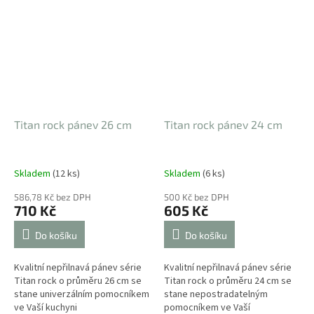
několik hodin. Vakuum mezi...
Titan rock pánev 26 cm
Titan rock pánev 24 cm
Skladem
(12 ks)
Skladem
(6 ks)
586,78 Kč bez DPH
500 Kč bez DPH
710 Kč
605 Kč
Do košíku
Do košíku
Kvalitní nepřilnavá pánev série
Kvalitní nepřilnavá pánev série
Titan rock o průměru 26 cm se
Titan rock o průměru 24 cm se
stane univerzálním pomocníkem
stane nepostradatelným
ve Vaší kuchyni
pomocníkem ve Vaší