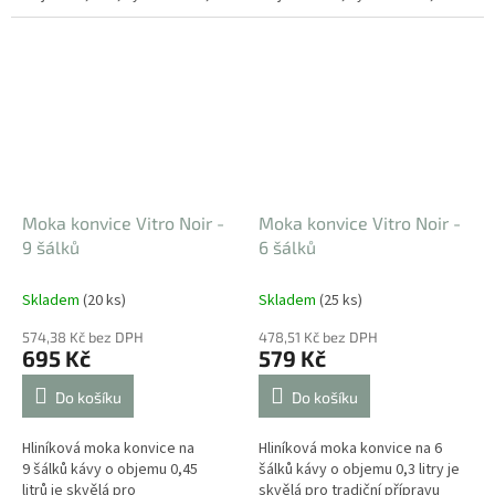
průměr dna 11,5 cm. Je
průměr dna 9 cm. Je vybavena
vybavena ergonomickou...
ergonomickou rukojetí...
Moka konvice Vitro Noir -
Moka konvice Vitro Noir -
9 šálků
6 šálků
Skladem
(20 ks)
Skladem
(25 ks)
574,38 Kč bez DPH
478,51 Kč bez DPH
695 Kč
579 Kč
Do košíku
Do košíku
Hliníková moka konvice na
Hliníková moka konvice na 6
9 šálků kávy o objemu 0,45
šálků kávy o objemu 0,3 litry je
litrů je skvělá pro
skvělá pro tradiční přípravu