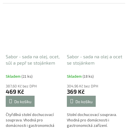
domácnosti
Sabor - sada na olej, ocet,
Sabor - sada na olej a ocet
sůl a pepř se stojánkem
se stojánkem
Skladem
(21 ks)
Skladem
(18 ks)
387,60 Kč bez DPH
304,96 Kč bez DPH
469 Kč
369 Kč
Do košíku
Do košíku
Čtyřdílná stolní dochucovací
Stolní dochucovací souprava.
souprava. Vhodná pro
Vhodná pro domácnosti i
domácnosti i gastronomická
gastronomická zařízení.