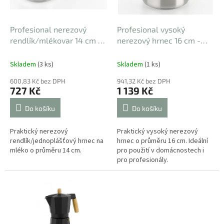
r
t
o
ů
d
Profesional nerezový
Profesional vysoký
u
rendlík/mlékovar 14 cm -
nerezový hrnec 16 cm -
k
1,5l
2,5l
t
Skladem
(3 ks)
Skladem
(1 ks)
ů
600,83 Kč bez DPH
941,32 Kč bez DPH
727 Kč
1 139 Kč
Do košíku
Do košíku
Praktický nerezový
Praktický vysoký nerezový
rendlík/jednoplášťový hrnec na
hrnec o průměru 16 cm. Ideální
mléko o průměru 14 cm.
pro použití v domácnostech i
pro profesionály.