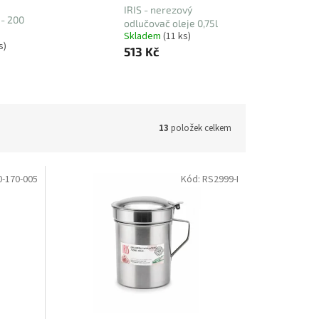
IRIS - nerezový
 - 200
odlučovač oleje 0,75l
Skladem
(11 ks)
s)
513 Kč
13
položek celkem
0-170-005
Kód:
RS2999-I