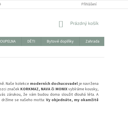
HODNÍ PODMÍNKY
FORMULÁŘ KE STAŽENÍ PRO VRÁCENÍ ZBOŽÍ/REKLAMAC
Přihlášení
NÁKUPNÍ
Prázdný košík
KOŠÍK
OUPELNA
DĚTI
Bytové doplňky
Zahrada
PYTLÍKY 
elně. Naše kolekce
moderních dochucovadel
je navržena
vozci značek
KORKMAZ, NAVA či MONIX
vybíráme kousky,
ás zárukou, že vám budou doma sloužit dlouhá léta. A
, držíme se našeho motta:
Vy objednáte, my okamžitě