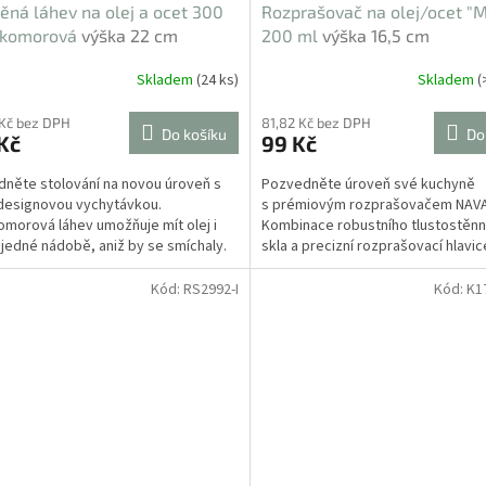
ěná láhev na olej a ocet 300
Rozprašovač na olej/ocet "M
-komorová
výška 22 cm
200 ml
výška 16,5 cm
Skladem
(24 ks)
Skladem
(
 Kč bez DPH
81,82 Kč bez DPH
Do košíku
Do
Kč
99 Kč
něte stolování na novou úroveň s
Pozvedněte úroveň své kuchyně
designovou vychytávkou.
s prémiovým rozprašovačem NAVA
morová láhev umožňuje mít olej i
Kombinace robustního tlustostěn
 jedné nádobě, aniž by se smíchaly.
skla a precizní rozprašovací hlavi
jící vizuální efekt...
umožní nanášet...
Kód:
RS2992-I
Kód:
K1