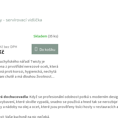
y - servírovací vidlička
Skladem
(35 ks)
 Kč bez DPH
Do košíku
Kč
uchyňského nářadí Twisty je
na z prvotřídní nerezové oceli, která
lná proti korozi, hygienická, nechytá
ani chutě a má dlouhou životnost....
O
v
vá dochucovadla
: Když se profesionální odolnost potká s moderním des
l
vybavení, které skvěle vypadá, snadno se používá a hned tak se nerozbije
á
 a nádoby na olej a ocet, které jsou prověřeny tisíci hosty v restauracích a
d
a
ost: Vaše kuchyně na nic nečeká.