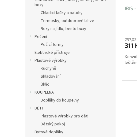
Outdorové láhve, tašky, batohy, bento
boxy
IRIS 
Chladicí tašky a batohy
Termosky, outdoorové lahve
Boxy na jídlo, bento boxy
Pečení
257,02
311 
Pečicí formy
Elektrické přístroje
Konvičk
Plastové výrobky
leštěn
Kuchyně
Skladování
Úklid
KOUPELNA
Doplňky do koupelny
DĚTI
Plastové výrobky pro děti
Dětský pokoj
Bytové doplňky