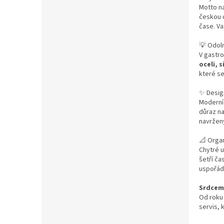
Motto na
českou 
čase. V
💡 Odoln
V gastro
oceli, 
které s
✨ Design
Moderní 
důraz n
navrženy
📐 Organ
Chytré u
šetří ča
uspořád
Srdcem 
Od roku 
servis,