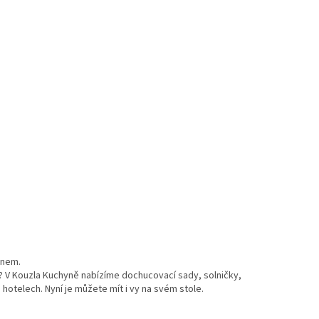
ignem.
? V Kouzla Kuchyně nabízíme dochucovací sady, solničky,
 hotelech. Nyní je můžete mít i vy na svém stole.