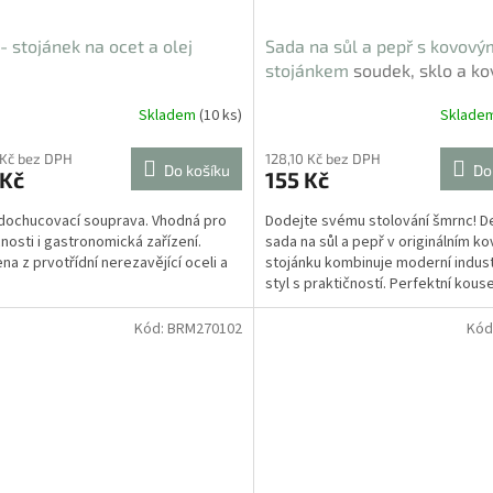
- stojánek na ocet a olej
Sada na sůl a pepř s kovový
stojánkem
soudek, sklo a ko
Skladem
(10 ks)
Sklade
 Kč bez DPH
128,10 Kč bez DPH
Do košíku
Do
 Kč
155 Kč
 dochucovací souprava. Vhodná pro
Dodejte svému stolování šmrnc! D
osti i gastronomická zařízení.
sada na sůl a pepř v originálním 
na z prvotřídní nerezavějící oceli a
stojánku kombinuje moderní industr
styl s praktičností. Perfektní kous
moderní...
Kód:
BRM270102
Kód