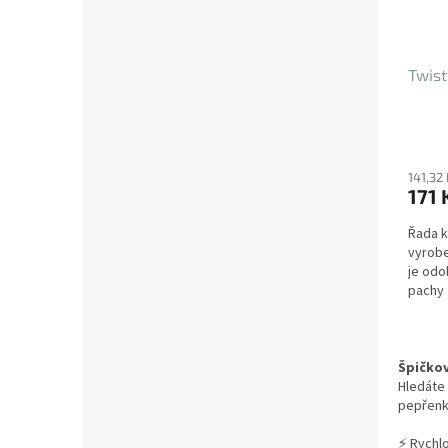
Twist
141,32
171 
Řada k
vyrobe
je odo
pachy 
Špičko
Hledáte 
pepřenky
⚡ Rychl