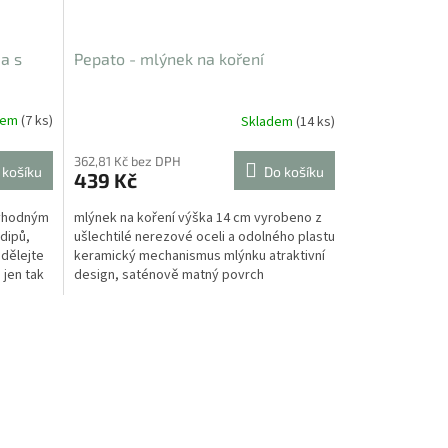
ma s
Pepato - mlýnek na koření
dem
(7 ks)
Skladem
(14 ks)
362,81 Kč bez DPH
 košíku
Do košíku
439 Kč
 vhodným
mlýnek na koření výška 14 cm vyrobeno z
dipů,
ušlechtilé nerezové oceli a odolného plastu
Udělejte
keramický mechanismus mlýnku atraktivní
 jen tak
design, saténově matný povrch