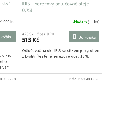
isty" -
IRIS - nerezový odlučovač oleje
0,75l
>1000 ks)
Skladem
(11 ks)
423,97 Kč bez DPH
 košíku
Do košíku
513 Kč
Odlučovač na olej IRIS se sítkem je vyroben
 Misty.
z kvalitní leštěné nerezové oceli 18/8.
ného
ce vám
70453280
Kód:
K695000050