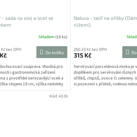
 - sada na olej a ocet se
Natura - talíř na oříšky (Dá
ánkem
růžemi)
Skladem
(18 ks)
Skla
 Kč bez DPH
260,33 Kč bez DPH
Do košíku
Do
 Kč
315 Kč
 dochucovací souprava. Vhodná pro
Servírovací porcelánová miska je
osti i gastronomická zařízení.
doplňkem pro servírování různých 
na z prvotřídní nerezavějící oceli a
oříšků, chipsů, ovoce či zeleniny. 
Výška stojanu 19 cm, výška nádobky
si posezení s přáteli, rodinou nebo
sami s...
Kód:
A526