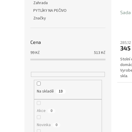
Zahrada
PYTLÍKY NA PEČIVO
Sada 
Značky
Cena
285,12
345
99
Kč
513
Kč
Stolní
domácn
Vyrobe
skla.
Na skladě
13
Akce
0
Novinka
0