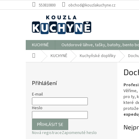
Přejít
553810800
obchod@kouzlakuchyne.cz
na
obsah
KUCHYNĚ
Outdorové láhve, tašky, batohy, bento b
Domů
KUCHYNĚ
Kuchyňské doplňky
Dochu
P
Doc
o
s
Přihlášení
Profesi
t
Věříme, 
r
E-mail
pro ty, 
a
které d
n
Heslo
protože
n
expeduj
í
PŘIHLÁSIT SE
p
Nejpr
Nová registrace
Zapomenuté heslo
a