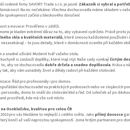
c
ší rodinné firmy SAVORY Trade s.r.o. je jasné:
Zákazník si vybral a potře
í
domácnost. Na nic nečekáme. Všechna dochucovadla máme skladem v naše
p
aše spokojenost začíná u bleskového doručení.
r
v
ost a inovace: Prověřeno v zátěži.
k
nomii je kladen extrémní důraz na to, aby vybavení vydrželo. Právě proto
y
silného skla a kvalitních materiálů
, které snesou každodenní používání i 
v
e nezasekávají – to jsou detaily, které v domácnosti oceníte při každém 
ý
p
 a snadné užívání: Moderní tvář vašeho stolu.
i
kuchyně si zaslouží doplňky, které mají styl. Naše sady vynikají
čistým de
s
a to, aby se dochucovadla
dobře držela a snadno doplňovala
. Krása u n
u
 tak, aby vám usnadnily život a dělaly radost při každém stolování.
izace: Řád pro profesionály i pro domov.
spořádání dochucovadel na praktických podnosech nebo ve stojáncích pomáh
s personálu, doma to vnáší do stolování klid a řád. Od solniček až po dávko
ané prostředí, kde má vše své místo.
na Osoblažsku, kvalitou pro celou ČR
2010 pro vás hledáme to nejlepší z celého světa. Jako
přímý dovozce
gar
 který končí až vaší naprostou spokojeností. Jsme hrdým partnerem pro do