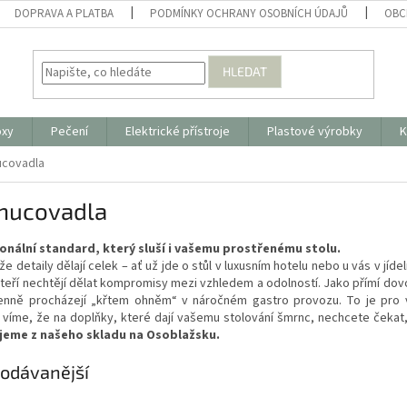
DOPRAVA A PLATBA
PODMÍNKY OCHRANY OSOBNÍCH ÚDAJŮ
OBC
HLEDAT
oxy
Pečení
Elektrické přístroje
Plastové výrobky
K
covadla
hucovadla
onální standard, který sluší i vašemu prostřenému stolu.
že detaily dělají celek – ať už jde o stůl v luxusním hotelu nebo u vás v jíd
kteří nechtějí dělat kompromisy mezi vzhledem a odolností. Jako přímí do
enně procházejí „křtem ohněm“ v náročném gastro provozu. To je pro v
 víme, že na doplňky, které dají vašemu stolování šmrnc, nechcete čekat
eme z našeho skladu na Osoblažsku.
odávanější