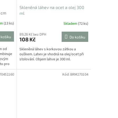
Skleněná láhev na ocet a olej 300
2 cm
ml
em
(13 ks)
Skladem
(72 ks)
89,26 Kč bez DPH
 košíku
Do košíku
108 Kč
m od
Skleněná láhev s korkovou zátkou a
ombinuje
ouškem. Lahev je vhodná na olej/ocet při
sovým
stolování. Objem lahve je 300 ml.
to pro
70452160
Kód:
BRM270104