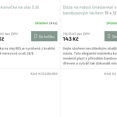
- konvička na olej 0,6l
Dóza na máslo (máslenka) s
bambusovým táckem
19 x 1
Skladem
(4 ks)
Sklad
 Kč bez DPH
118,18 Kč bez DPH
Do košíku
Do
Kč
143 Kč
a na olej IRIS je vyrobená z kvalitní
Dejte sbohem nevzhledným obalů
é nerezové oceli 18/8.
másla. Tato elegantní máslenka k
moderní plast s přírodním bambu
dřevem a vytváří tak dokonalé mís
uchování vašeho másla....
Kód:
KCD1001650
Kód:
K1