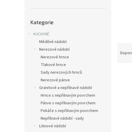
n
e
l
Přeskočit
Kategorie
kategorie
KUCHYNĚ
Měděné nádobí
Ř
Nerezové nádobí
a
Dopor
Nerezové hrnce
z
Tlakové hrnce
e
V
n
Sady nerezových hrnců
ý
í
Nerezové pánve
p
p
Granitové a nepřilnavé nádobí
i
r
Hrnce s nepřilnavým povrchem
s
o
Pánve s nepřilnavým povrchem
p
d
r
u
Pekáče s nepřilnavým povrchem
o
k
Nepřilnavé nádobí - sady
d
t
Litinové nádobí
u
ů