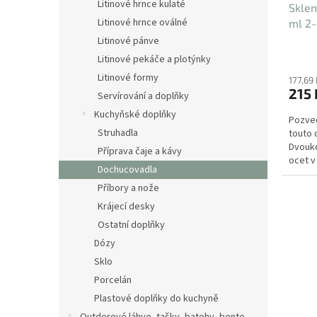
Litinové hrnce kulaté
Sklen
k
Litinové hrnce oválné
ml 2
t
ů
Litinové pánve
Litinové pekáče a plotýnky
Litinové formy
177,69
215 
Servírování a doplňky
Kuchyňské doplňky
Pozved
Struhadla
touto 
Dvouko
Příprava čaje a kávy
ocet v
Dochucovadla
Fascinu
Příbory a nože
Krájecí desky
Ostatní doplňky
Dózy
Sklo
Porcelán
Plastové doplňky do kuchyně