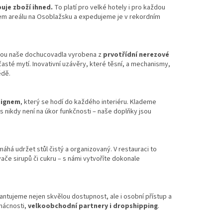
buje zboží ihned.
To platí pro velké hotely i pro každou
m areálu na Osoblažsku a expedujeme je v rekordním
 jsou naše dochucovadla vyrobena z
prvotřídní nerezové
časté mytí. Inovativní uzávěry, které těsní, a mechanismy,
obědě.
signem
, který se hodí do každého interiéru. Klademe
ás nikdy není na úkor funkčnosti – naše doplňky jsou
á udržet stůl čistý a organizovaný. V restauraci to
vače sirupů či cukru – s námi vytvoříte dokonale
antujeme nejen skvělou dostupnost, ale i osobní přístup a
mácnosti,
velkoobchodní partnery i dropshipping
.