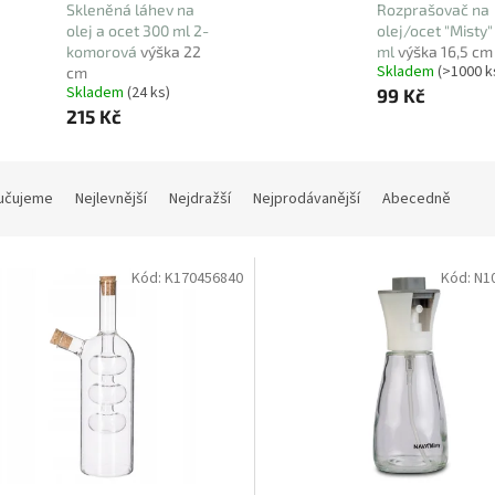
Skleněná láhev na
Rozprašovač na
olej a ocet 300 ml 2-
olej/ocet "Misty"
komorová
výška 22
ml
výška 16,5 cm
Skladem
(>1000 k
cm
Skladem
(24 ks)
99 Kč
215 Kč
učujeme
Nejlevnější
Nejdražší
Nejprodávanější
Abecedně
Kód:
K170456840
Kód:
N1