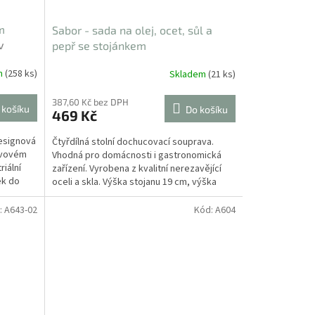
m
Sabor - sada na olej, ocet, sůl a
v
pepř se stojánkem
m
(258 ks)
Skladem
(21 ks)
387,60 Kč bez DPH
 košíku
Do košíku
469 Kč
esignová
Čtyřdílná stolní dochucovací souprava.
kovovém
Vhodná pro domácnosti i gastronomická
iální
zařízení. Vyrobena z kvalitní nerezavějící
ek do
oceli a skla. Výška stojanu 19 cm, výška
nádobek na olej...
:
A643-02
Kód:
A604