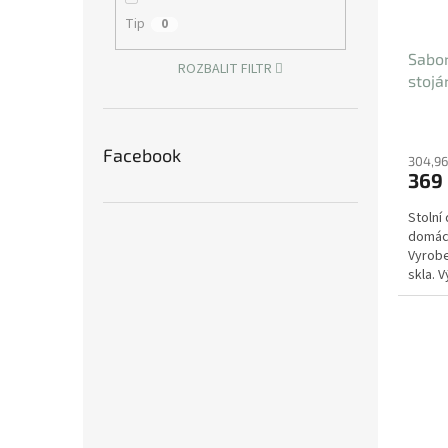
Tip
0
Sabor
ROZBALIT FILTR
stoj
Facebook
304,96
369
Stolní
domácn
Vyrobe
skla. 
16 cm