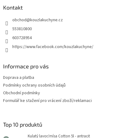
p
a
Kontakt
t
obchod
@
kouzlakuchyne.cz
í
553810800
603728954
https://www.facebook.com/kouzlakuchyne/
Informace pro vás
Doprava a platba
Podmínky ochrany osobních údajů
Obchodní podmínky
Formulář ke stažení pro vrácení zboží/reklamaci
Top 10 produktů
Kulatý lavor/mísa Cotton 5l - antracit