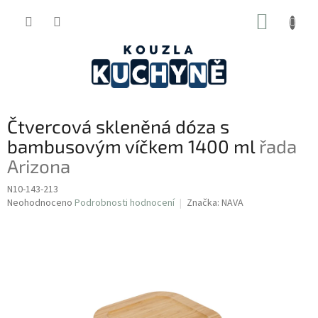
Přejít
NÁKUP
na
obsah
KOŠÍK
Čtvercová skleněná dóza s
bambusovým víčkem 1400 ml
řada
Arizona
N10-143-213
Průměrné
Neohodnoceno
Podrobnosti hodnocení
Značka:
NAVA
hodnocení
produktu
je
0,0
z
5
hvězdiček.