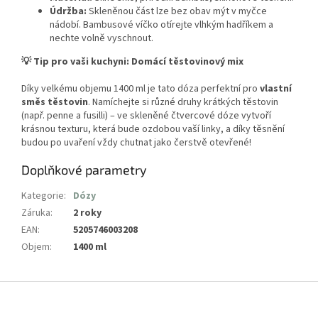
Údržba:
Skleněnou část lze bez obav mýt v myčce
nádobí. Bambusové víčko otírejte vlhkým hadříkem a
nechte volně vyschnout.
💡
Tip pro vaši kuchyni: Domácí těstovinový mix
Díky velkému objemu 1400 ml je tato dóza perfektní pro
vlastní
směs těstovin
. Namíchejte si různé druhy krátkých těstovin
(např. penne a fusilli) – ve skleněné čtvercové dóze vytvoří
krásnou texturu, která bude ozdobou vaší linky, a díky těsnění
budou po uvaření vždy chutnat jako čerstvě otevřené!
Doplňkové parametry
Kategorie
:
Dózy
Záruka
:
2 roky
EAN
:
5205746003208
Objem
:
1400 ml
Z
á