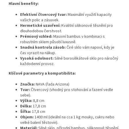
Hlavní benefity:
Efektivní čtvercový tvar:
Maximální využití kapacity
vašich polic a zásuvek.
Hermetické uzavření:
Kvalitní silikonové těsnění pro
dlouhodobou čerstvost.
Prémiový vzhled:
Masivní bambus v kombinaci s
robustním sklem působí luxusně.
Snadná kontrola zásob:
Čiré sklo vám napoví, kdy je
čas vyrazit na nákup.
Vysoká odolnost:
Silné borosilikátové sklo pro náročný
každodenní provoz.
Klíčové parametry a kompatibilita:
Značka:
NAVA (řada Arizona)
Tvar:
Čtvercový (vhodný pro stohování a řazení vedle
sebe).
Výška:
8,8 cm
Délka:
17,8 cm
Šířka:
17,8 cm
Objem:
1400 ml (ideální na cca 1 kg mouky, cukru nebo
velké balení těstovin).
Materiál:
Silné sklo, přírodní bambus, silikonové těsnění.