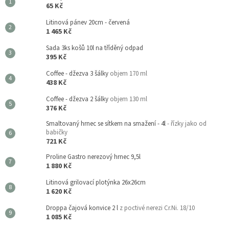
65 Kč
Litinová pánev 20cm - červená
1 465 Kč
Sada 3ks košů 10l na tříděný odpad
395 Kč
Coffee - džezva 3 šálky
objem 170 ml
438 Kč
Coffee - džezva 2 šálky
objem 130 ml
376 Kč
Smaltovaný hrnec se sítkem na smažení - 4l
- řízky jako od
babičky
721 Kč
Proline Gastro nerezový hrnec 9,5l
1 880 Kč
Litinová grilovací plotýnka 26x26cm
1 620 Kč
Droppa čajová konvice 2 l
z poctivé nerezi Cr.Ni. 18/10
1 085 Kč