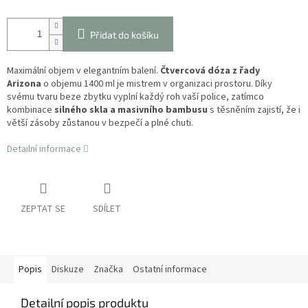
Přidat do košíku
Maximální objem v elegantním balení.
Čtvercová dóza z řady
Arizona
o objemu 1400 ml je mistrem v organizaci prostoru. Díky
svému tvaru beze zbytku vyplní každý roh vaší police, zatímco
kombinace
silného skla a masivního bambusu
s těsněním zajistí, že i
větší zásoby zůstanou v bezpečí a plné chuti.
Detailní informace
ZEPTAT SE
SDÍLET
Popis
Diskuze
Značka
Ostatní informace
Detailní popis produktu