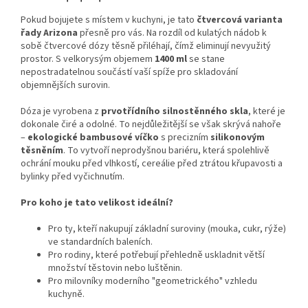
Pokud bojujete s místem v kuchyni, je tato
čtvercová varianta
řady Arizona
přesně pro vás. Na rozdíl od kulatých nádob k
sobě čtvercové dózy těsně přiléhají, čímž eliminují nevyužitý
prostor. S velkorysým objemem
1400 ml
se stane
nepostradatelnou součástí vaší spíže pro skladování
objemnějších surovin.
Dóza je vyrobena z
prvotřídního silnostěnného skla
, které je
dokonale čiré a odolné. To nejdůležitější se však skrývá nahoře
–
ekologické bambusové víčko
s precizním
silikonovým
těsněním
. To vytvoří neprodyšnou bariéru, která spolehlivě
ochrání mouku před vlhkostí, cereálie před ztrátou křupavosti a
bylinky před vyčichnutím.
Pro koho je tato velikost ideální?
Pro ty, kteří nakupují základní suroviny (mouka, cukr, rýže)
ve standardních baleních.
Pro rodiny, které potřebují přehledně uskladnit větší
množství těstovin nebo luštěnin.
Pro milovníky moderního "geometrického" vzhledu
kuchyně.