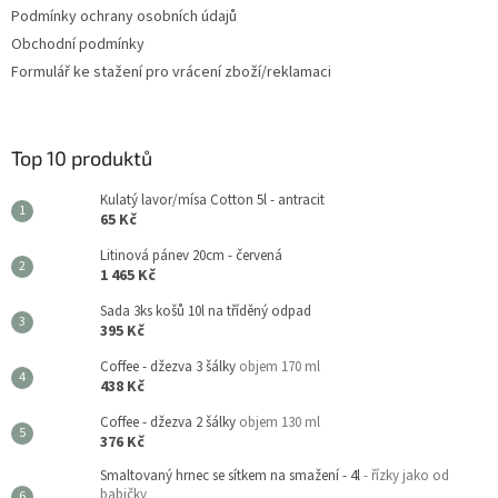
Podmínky ochrany osobních údajů
Obchodní podmínky
Formulář ke stažení pro vrácení zboží/reklamaci
Top 10 produktů
Kulatý lavor/mísa Cotton 5l - antracit
65 Kč
Litinová pánev 20cm - červená
1 465 Kč
Sada 3ks košů 10l na tříděný odpad
395 Kč
Coffee - džezva 3 šálky
objem 170 ml
438 Kč
Coffee - džezva 2 šálky
objem 130 ml
376 Kč
Smaltovaný hrnec se sítkem na smažení - 4l
- řízky jako od
babičky