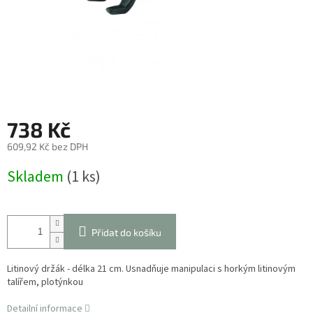
738 Kč
609,92 Kč bez DPH
Měrná
Skladem
(1 ks)
cena:
Přidat do košíku
Litinový držák - délka 21 cm. Usnadňuje manipulaci s horkým litinovým
talířem, plotýnkou
Detailní informace