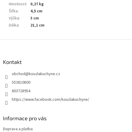
Hmotnost
:
0,27 kg
Šířka
:
4,5 cm
Výška
:
3 cm
Délka
:
21,1 cm
Z
á
p
a
Kontakt
t
obchod
@
kouzlakuchyne.cz
í
553810800
603728954
https://www.facebook.com/kouzlakuchyne/
Informace pro vás
Doprava a platba