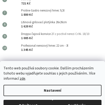
721 Kč
Proline Gastro nerezový hrnec 9,5l
1 880 Kč
Litinová grilovací plotýnka 26x26cm
1 620 Kč
Droppa čajová konvice 2 l
z poctivé nerezi Cr.Ni. 18/10
1 085 Kč
Profesional nerezový hrnec 22 cm - 3l
1 345 Kč
Kouzla Kuchyně
Tento web používá soubory cookie. Dalším procházením
tohoto webu vyjadřujete souhlas s jejich používáním.. Více
informací
zde
.
Vytvořil Shoptet
Nastavení
🚚 Odesíláme do 24 hodin 📦 Vše 100% skladem v našem velkoobchodu
Copyright 2026
Kouzla Kuchyně
. Všechna práva vyhrazena.
Upravit
🛡️ Záruka spokojenosti a osobní přístup 📦 Přímý dovozce & velkoobchod