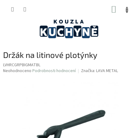
Přejít
NÁKUP
na
obsah
KOŠÍK
Držák na litinové plotýnky
LVHRCGRPBIGMATBL
Průměrné
Neohodnoceno
Podrobnosti hodnocení
Značka:
LAVA METAL
hodnocení
produktu
je
0,0
z
5
hvězdiček.