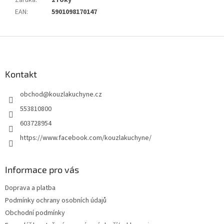
Záruka
:
2 roky
EAN
:
5901098170147
Z
á
p
a
Kontakt
t
obchod
@
kouzlakuchyne.cz
í
553810800
603728954
https://www.facebook.com/kouzlakuchyne/
Informace pro vás
Doprava a platba
Podmínky ochrany osobních údajů
Obchodní podmínky