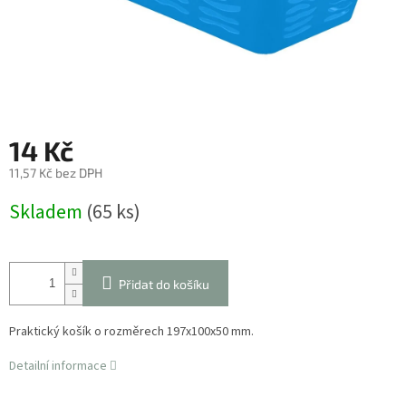
14 Kč
11,57 Kč bez DPH
Měrná
Skladem
(65 ks)
cena:
Přidat do košíku
Praktický košík o rozměrech 197x100x50 mm.
Detailní informace