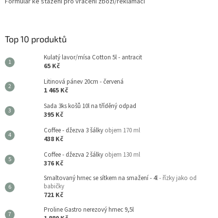
Formulář ke stažení pro vrácení zboží/reklamaci
Top 10 produktů
Kulatý lavor/mísa Cotton 5l - antracit
65 Kč
Litinová pánev 20cm - červená
1 465 Kč
Sada 3ks košů 10l na tříděný odpad
395 Kč
Coffee - džezva 3 šálky
objem 170 ml
438 Kč
Coffee - džezva 2 šálky
objem 130 ml
376 Kč
Smaltovaný hrnec se sítkem na smažení - 4l
- řízky jako od
babičky
721 Kč
Proline Gastro nerezový hrnec 9,5l