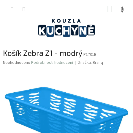
Přejít
NÁKUP
na
obsah
KOŠÍK
Košík Zebra Z1 - modrý
P1701B
Průměrné
Neohodnoceno
Podrobnosti hodnocení
Značka:
Branq
hodnocení
produktu
je
0,0
z
5
hvězdiček.