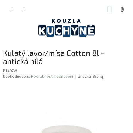
Přejít
NÁKUP
na
obsah
KOŠÍK
Kulatý lavor/mísa Cotton 8l -
antická bílá
P1407W
Průměrné
Neohodnoceno
Podrobnosti hodnocení
Značka:
Branq
hodnocení
produktu
je
0,0
z
5
hvězdiček.