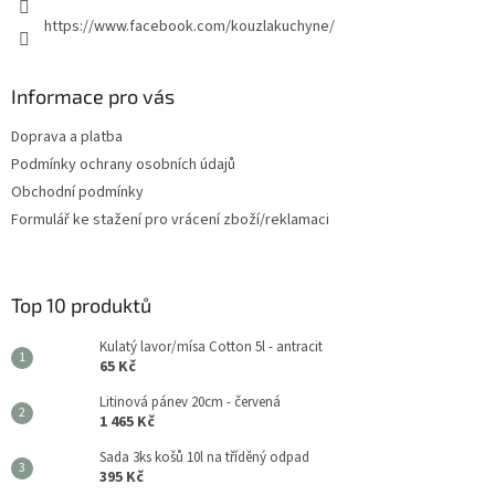
https://www.facebook.com/kouzlakuchyne/
Informace pro vás
Doprava a platba
Podmínky ochrany osobních údajů
Obchodní podmínky
Formulář ke stažení pro vrácení zboží/reklamaci
Top 10 produktů
Kulatý lavor/mísa Cotton 5l - antracit
65 Kč
Litinová pánev 20cm - červená
1 465 Kč
Sada 3ks košů 10l na tříděný odpad
395 Kč