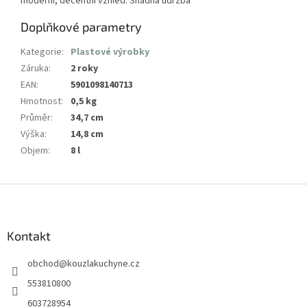
moderní, decentní vzhled. Snadná údržba
Doplňkové parametry
Kategorie
:
Plastové výrobky
Záruka
:
2 roky
EAN
:
5901098140713
Hmotnost
:
0,5 kg
Průměr
:
34,7 cm
Výška
:
14,8 cm
Objem
:
8 l
Z
á
p
a
Kontakt
t
obchod
@
kouzlakuchyne.cz
í
553810800
603728954