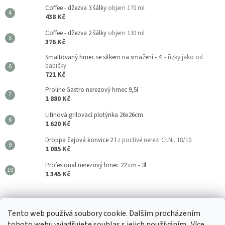
Coffee - džezva 3 šálky
objem 170 ml
438 Kč
Coffee - džezva 2 šálky
objem 130 ml
376 Kč
Smaltovaný hrnec se sítkem na smažení - 4l
- řízky jako od
babičky
721 Kč
Proline Gastro nerezový hrnec 9,5l
1 880 Kč
Litinová grilovací plotýnka 26x26cm
1 620 Kč
Droppa čajová konvice 2 l
z poctivé nerezi Cr.Ni. 18/10
1 085 Kč
Profesional nerezový hrnec 22 cm - 3l
1 345 Kč
Kouzla Kuchyně
Tento web používá soubory cookie. Dalším procházením
tohoto webu vyjadřujete souhlas s jejich používáním.. Více