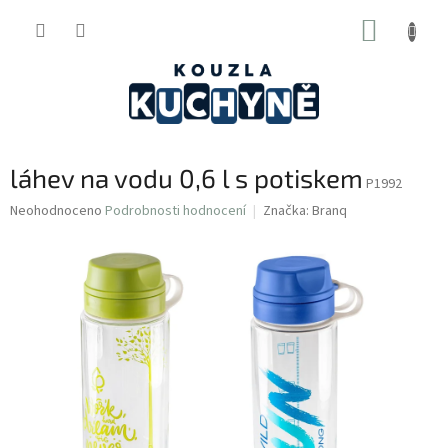
Přejít
NÁKUP
na
obsah
KOŠÍK
láhev na vodu 0,6 l s potiskem
P1992
Průměrné
Neohodnoceno
Podrobnosti hodnocení
Značka:
Branq
hodnocení
produktu
je
0,0
z
5
hvězdiček.