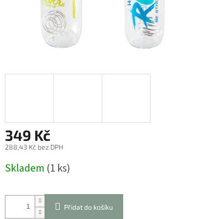
349 Kč
288,43 Kč bez DPH
Měrná
Skladem
(1 ks)
cena:
Přidat do košíku