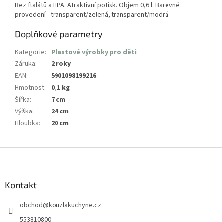
Bez ftalátů a BPA. Atraktivní potisk. Objem 0,6 l. Barevné
provedení - transparent/zelená, transparent/modrá
Doplňkové parametry
Kategorie
:
Plastové výrobky pro děti
Záruka
:
2 roky
EAN
:
5901098199216
Hmotnost
:
0,1 kg
Šířka
:
7 cm
Výška
:
24 cm
Hloubka
:
20 cm
Z
á
p
a
Kontakt
t
obchod
@
kouzlakuchyne.cz
í
553810800