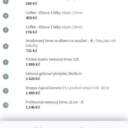
395 Kč
Coffee - džezva 3 šálky
objem 170 ml
438 Kč
Coffee - džezva 2 šálky
objem 130 ml
376 Kč
Smaltovaný hrnec se sítkem na smažení - 4l
- řízky jako od
babičky
721 Kč
Proline Gastro nerezový hrnec 9,5l
1 880 Kč
Litinová grilovací plotýnka 26x26cm
1 620 Kč
Droppa čajová konvice 2 l
z poctivé nerezi Cr.Ni. 18/10
1 085 Kč
Profesional nerezový hrnec 22 cm - 3l
1 345 Kč
Kouzla Kuchyně