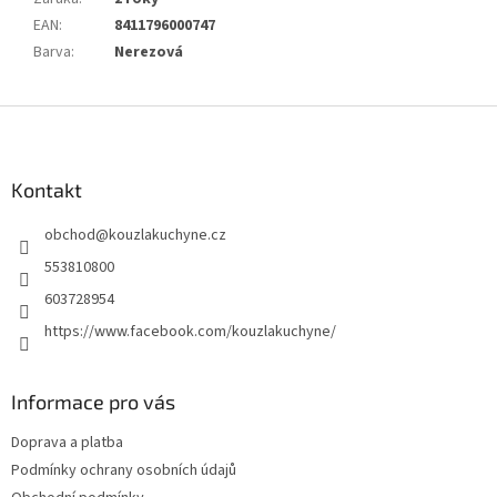
EAN
:
8411796000747
Barva
:
Nerezová
Z
á
p
a
Kontakt
t
obchod
@
kouzlakuchyne.cz
í
553810800
603728954
https://www.facebook.com/kouzlakuchyne/
Informace pro vás
Doprava a platba
Podmínky ochrany osobních údajů