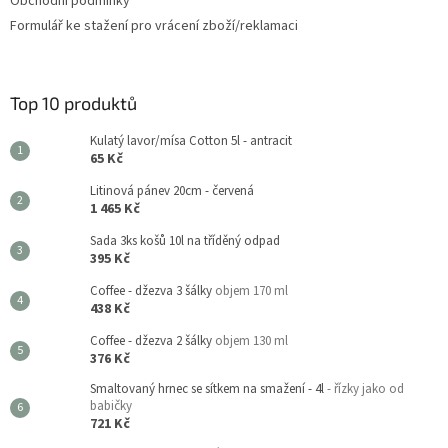
Obchodní podmínky
Formulář ke stažení pro vrácení zboží/reklamaci
Top 10 produktů
Kulatý lavor/mísa Cotton 5l - antracit
65 Kč
Litinová pánev 20cm - červená
1 465 Kč
Sada 3ks košů 10l na tříděný odpad
395 Kč
Coffee - džezva 3 šálky
objem 170 ml
438 Kč
Coffee - džezva 2 šálky
objem 130 ml
376 Kč
Smaltovaný hrnec se sítkem na smažení - 4l
- řízky jako od
babičky
721 Kč