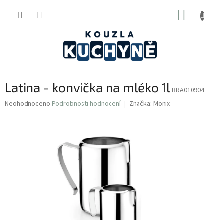
Přejít
NÁKUP
na
obsah
KOŠÍK
Latina - konvička na mléko 1l
BRA010904
Průměrné
Neohodnoceno
Podrobnosti hodnocení
Značka:
Monix
hodnocení
produktu
je
0,0
z
5
hvězdiček.