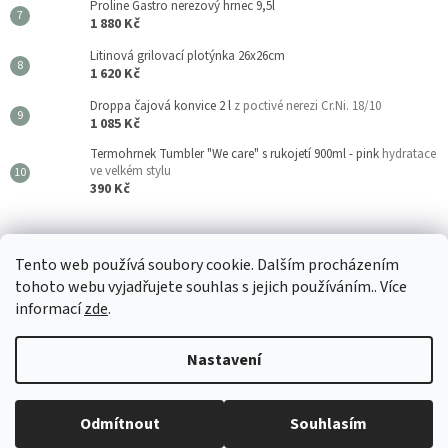
Proline Gastro nerezový hrnec 9,5l
1 880 Kč
Litinová grilovací plotýnka 26x26cm
1 620 Kč
Droppa čajová konvice 2 l
z poctivé nerezi Cr.Ni. 18/10
1 085 Kč
Termohrnek Tumbler "We care" s rukojetí 900ml - pink
hydratace
ve velkém stylu
390 Kč
Kouzla Kuchyně
Tento web používá soubory cookie. Dalším procházením
tohoto webu vyjadřujete souhlas s jejich používáním.. Více
informací
zde
.
Vytvořil Shoptet
Nastavení
🚚 Odesíláme do 24 hodin 📦 Vše 100% skladem v našem velkoobchodu
Copyright 2026
Kouzla Kuchyně
. Všechna práva vyhrazena.
Upravit
🛡️ Záruka spokojenosti a osobní přístup 📦 Přímý dovozce & velkoobchod
Odmítnout
Souhlasím
nastavení cookies
🤝 Pro domácnosti i B2B partnery