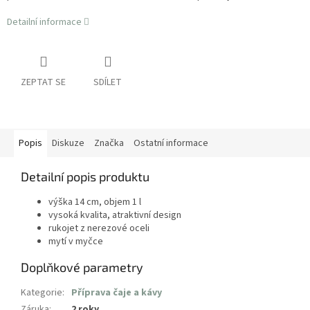
Detailní informace
ZEPTAT SE
SDÍLET
Popis
Diskuze
Značka
Ostatní informace
Detailní popis produktu
výška 14 cm, objem 1 l
vysoká kvalita, atraktivní design
rukojet z nerezové oceli
mytí v myčce
Doplňkové parametry
Kategorie
:
Příprava čaje a kávy
Záruka
:
2 roky