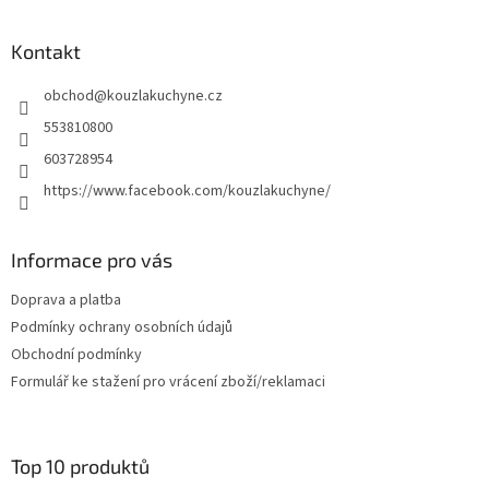
á
p
a
Kontakt
t
obchod
@
kouzlakuchyne.cz
í
553810800
603728954
https://www.facebook.com/kouzlakuchyne/
Informace pro vás
Doprava a platba
Podmínky ochrany osobních údajů
Obchodní podmínky
Formulář ke stažení pro vrácení zboží/reklamaci
Top 10 produktů