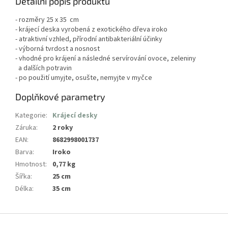
Detailní popis produktu
- rozměry 25 x 35 cm
- krájecí deska vyrobená z exotického dřeva iroko
- atraktivní vzhled, přírodní antibakteriální účinky
- výborná tvrdost a nosnost
- vhodné pro krájení a následné servírování ovoce, zeleniny
a dalších potravin
- po použití umyjte, osušte, nemyjte v myčce
Doplňkové parametry
Kategorie
:
Krájecí desky
Záruka
:
2 roky
EAN
:
8682998001737
Barva
:
Iroko
Hmotnost
:
0,77 kg
Šířka
:
25 cm
Délka
:
35 cm
Z