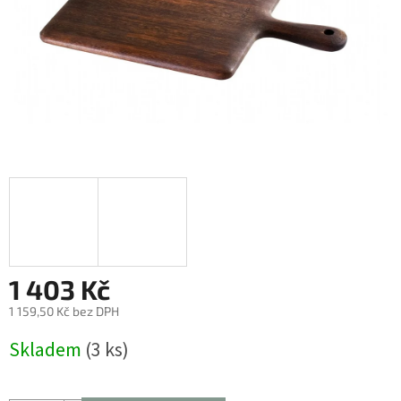
1 403 Kč
1 159,50 Kč bez DPH
Měrná
Skladem
(3 ks)
cena: