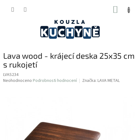
Přejít
NÁKUP
na
obsah
KOŠÍK
Lava wood - krájecí deska 25x35 cm
s rukojetí
LVAS234
Průměrné
Neohodnoceno
Podrobnosti hodnocení
Značka:
LAVA METAL
hodnocení
produktu
je
0,0
z
5
hvězdiček.