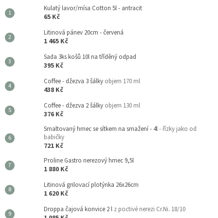
Kulatý lavor/mísa Cotton 5l - antracit
65 Kč
Litinová pánev 20cm - červená
1 465 Kč
Sada 3ks košů 10l na tříděný odpad
395 Kč
Coffee - džezva 3 šálky
objem 170 ml
438 Kč
Coffee - džezva 2 šálky
objem 130 ml
376 Kč
Smaltovaný hrnec se sítkem na smažení - 4l
- řízky jako od
babičky
721 Kč
Proline Gastro nerezový hrnec 9,5l
1 880 Kč
Litinová grilovací plotýnka 26x26cm
1 620 Kč
Droppa čajová konvice 2 l
z poctivé nerezi Cr.Ni. 18/10