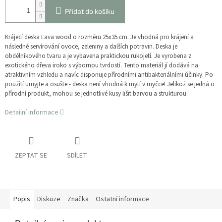
Přidat do košíku
Krájecí deska Lava wood o rozměru 25x35 cm. Je vhodná pro krájení a
následné servírování ovoce, zeleniny a dalších potravin. Deska je
obdélníkového tvaru a je vybavena praktickou rukojetí. Je vyrobena z
exotického dřeva iroko s výbornou tvrdostí. Tento materiál jí dodává na
atraktivním vzhledu a navíc disponuje přírodními antibakteriálními účinky. Po
použití umyjte a osušte - deska není vhodná k mytí v myčce! Jelikož se jedná o
přírodní produkt, mohou se jednotlivé kusy lišit barvou a strukturou.
Detailní informace
ZEPTAT SE
SDÍLET
Popis
Diskuze
Značka
Ostatní informace