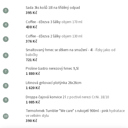
Sada 3ks košů 10l na tříděný odpad
395 Kč
Coffee - džezva 3 šálky
objem 170 ml
438 Kč
Coffee - džezva 2 šálky
objem 130 ml
376 Kč
Smaltovaný hrnec se sítkem na smažení - 4l
- řízky jako od
babičky
721 Kč
Proline Gastro nerezový hrnec 9,5l
1 880 Kč
Litinová grilovací plotýnka 26x26cm
1 620 Kč
Droppa čajová konvice 2 l
z poctivé nerezi Cr.Ni. 18/10
1 085 Kč
Termohrnek Tumbler "We care" s rukojetí 900ml - pink
hydratace
ve velkém stylu
390 Kč