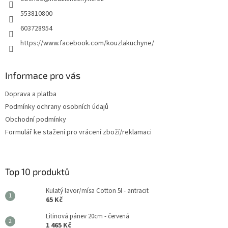
í
553810800
603728954
https://www.facebook.com/kouzlakuchyne/
Informace pro vás
Doprava a platba
Podmínky ochrany osobních údajů
Obchodní podmínky
Formulář ke stažení pro vrácení zboží/reklamaci
Top 10 produktů
Kulatý lavor/mísa Cotton 5l - antracit
65 Kč
Litinová pánev 20cm - červená
1 465 Kč