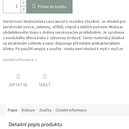
Přidat do košíku
Servírovací deska/miska Lava wood o rozměru 15x24cm. Je vhodná pro
servírování ovoce, zeleniny, oříšků, chipsů a dalších potravin. Miska je
obdelníkového tvaru s dvěma servírovacími prohlubněmi. Je vyrobena
z exotického dřeva iroko s výbornou tvrdostí. Tento materiál jí dodává
na atraktivním vzhledu a navíc disponuje přírodními antibakteriálními
účinky. Po použití umyjte a osušte - miska není vhodná k mytí v myčce!
Detailní informace
ZEPTAT SE
SDÍLET
Popis
Diskuze
Značka
Ostatní informace
Detailní popis produktu