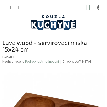
Přejít
NÁKUP
na
obsah
KOŠÍK
Lava wood - servírovací miska
15x24 cm
LVAS413
Průměrné
Neohodnoceno
Podrobnosti hodnocení
Značka:
LAVA METAL
hodnocení
produktu
je
0,0
z
5
hvězdiček.