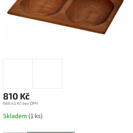
810 Kč
669,42 Kč bez DPH
Měrná
Skladem
(1 ks)
cena: