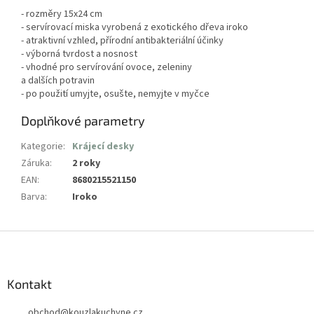
- rozměry 15x24 cm
- servírovací miska vyrobená z exotického dřeva iroko
- atraktivní vzhled, přírodní antibakteriální účinky
- výborná tvrdost a nosnost
- vhodné pro servírování ovoce, zeleniny
a dalších potravin
- po použití umyjte, osušte, nemyjte v myčce
Doplňkové parametry
Kategorie
:
Krájecí desky
Záruka
:
2 roky
EAN
:
8680215521150
Barva
:
Iroko
Z
á
p
a
Kontakt
t
obchod
@
kouzlakuchyne.cz