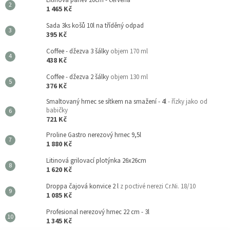
Litinová pánev 20cm - červená
1 465 Kč
Sada 3ks košů 10l na tříděný odpad
395 Kč
Coffee - džezva 3 šálky
objem 170 ml
438 Kč
Coffee - džezva 2 šálky
objem 130 ml
376 Kč
Smaltovaný hrnec se sítkem na smažení - 4l
- řízky jako od
babičky
721 Kč
Proline Gastro nerezový hrnec 9,5l
1 880 Kč
Litinová grilovací plotýnka 26x26cm
1 620 Kč
Droppa čajová konvice 2 l
z poctivé nerezi Cr.Ni. 18/10
1 085 Kč
Profesional nerezový hrnec 22 cm - 3l
1 345 Kč