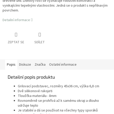
dřevěné uhlí. Litinový rošt se vyznačuje robustní konstrukcí a
vynikajícími tepelnými vlastnostmi. Jedná se o produkt s nepřilnavým
povrchem.
Detailní informace
ZEPTAT SE
SDÍLET
Popis
Diskuze
Značka
Ostatní informace
Detailní popis produktu
Grilovací podstavec, rozměry 45x36 cm, výška 6,8 cm
Dvě silikonové rukojeti
Tloušťka materiálu - 8mm
Rovnoměrně se prohřívá až k samému okraji a dlouho
udržuje teplo
Je stabilní a dá se používat na všechny typy sporáků