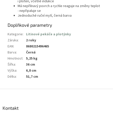
i ploten, včetně indukce
Má nepřilnavý povrch a rychle reaguje na změny
teplot
-
nepřipaluje se
Jednoduché ruční mytí, černá barva
Doplňkové parametry
Kategorie
:
Litinové pekáče a plotýnky
Záruka
:
2 roky
EAN
:
8680215496465
Barva
:
Černá
Hmotnost
:
5,25 kg
Šířka
:
36 cm
Výška
:
6,8 cm
Délka
:
51,7 cm
Z
á
p
a
Kontakt