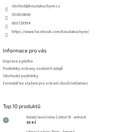
t
obchod
@
kouzlakuchyne.cz
í
553810800
603728954
https://www.facebook.com/kouzlakuchyne/
Informace pro vás
Doprava a platba
Podmínky ochrany osobních údajů
Obchodní podmínky
Formulář ke stažení pro vrácení zboží/reklamaci
Top 10 produktů
Kulatý lavor/mísa Cotton 5l - antracit
65 Kč