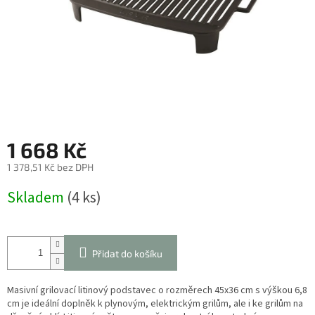
1 668 Kč
1 378,51 Kč bez DPH
Měrná
Skladem
(4 ks)
cena:
Přidat do košíku
Masivní grilovací litinový podstavec o rozměrech 45x36 cm s výškou 6,8
cm je ideální doplněk k plynovým, elektrickým grilům, ale i ke grilům na