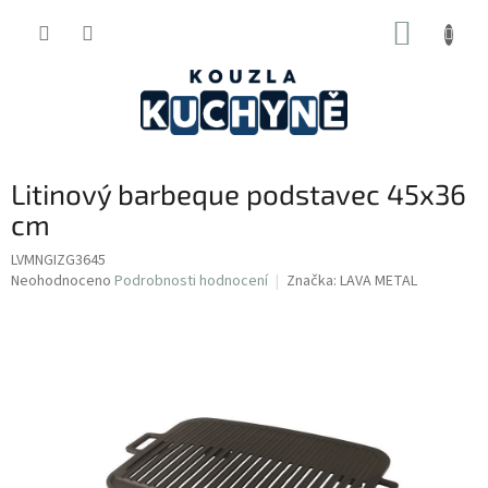
Přejít
NÁKUP
na
obsah
KOŠÍK
Litinový barbeque podstavec 45x36
cm
LVMNGIZG3645
Průměrné
Neohodnoceno
Podrobnosti hodnocení
Značka:
LAVA METAL
hodnocení
produktu
je
0,0
z
5
hvězdiček.