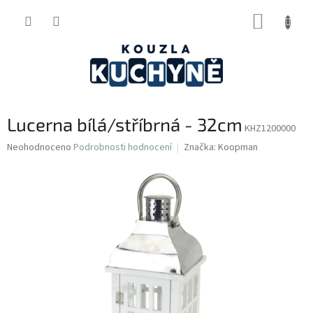
Přejít
NÁKUP
na
obsah
KOŠÍK
Lucerna bílá/stříbrná - 32cm
KHZ1200000
Průměrné
Neohodnoceno
Podrobnosti hodnocení
Značka:
Koopman
hodnocení
produktu
je
0,0
z
5
hvězdiček.