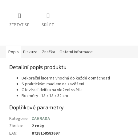
ZEPTAT SE
SDÍLET
Popis
Diskuze
Značka
Ostatní informace
Detailní popis produktu
Dekorační lucerna vhodná do každé domácnosti
S praktickým madlem na zavěšení
Otevírací dvířka na vložení světla
Rozměry - 15 x 15 x 32 cm
Doplňkové parametry
Kategorie
:
ZAHRADA
Záruka
:
2 roky
EAN
:
8718158583697