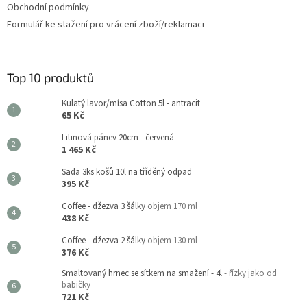
Obchodní podmínky
Formulář ke stažení pro vrácení zboží/reklamaci
Top 10 produktů
Kulatý lavor/mísa Cotton 5l - antracit
65 Kč
Litinová pánev 20cm - červená
1 465 Kč
Sada 3ks košů 10l na tříděný odpad
395 Kč
Coffee - džezva 3 šálky
objem 170 ml
438 Kč
Coffee - džezva 2 šálky
objem 130 ml
376 Kč
Smaltovaný hrnec se sítkem na smažení - 4l
- řízky jako od
babičky
721 Kč