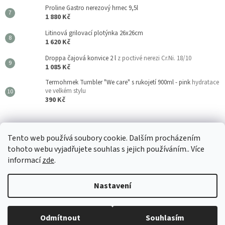
Proline Gastro nerezový hrnec 9,5l
1 880 Kč
Litinová grilovací plotýnka 26x26cm
1 620 Kč
Droppa čajová konvice 2 l
z poctivé nerezi Cr.Ni. 18/10
1 085 Kč
Termohrnek Tumbler "We care" s rukojetí 900ml - pink
hydratace
ve velkém stylu
390 Kč
Kouzla Kuchyně
Tento web používá soubory cookie. Dalším procházením
tohoto webu vyjadřujete souhlas s jejich používáním.. Více
informací
zde
.
Vytvořil Shoptet
Nastavení
🚚 Odesíláme do 24 hodin 📦 Vše 100% skladem v našem velkoobchodu
Copyright 2026
Kouzla Kuchyně
. Všechna práva vyhrazena.
Upravit
🛡️ Záruka spokojenosti a osobní přístup 📦 Přímý dovozce & velkoobchod
Odmítnout
Souhlasím
nastavení cookies
🤝 Pro domácnosti i B2B partnery