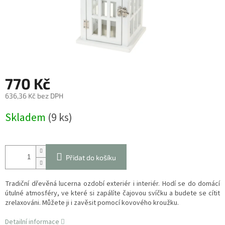
770 Kč
636,36 Kč bez DPH
Měrná
Skladem
(9 ks)
cena:
Přidat do košíku
Tradiční dřevěná lucerna ozdobí exteriér i interiér. Hodí se do domácí
útulné atmosféry, ve které si zapálíte čajovou svíčku a budete se cítit
zrelaxováni. Můžete ji i zavěsit pomocí kovového kroužku.
Detailní informace