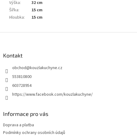
Výška
:
32 cm
Šířka
:
15 cm
Hloubka
:
15 cm
Z
á
p
a
Kontakt
t
obchod
@
kouzlakuchyne.cz
í
553810800
603728954
https://www.facebook.com/kouzlakuchyne/
Informace pro vás
Doprava a platba
Podmínky ochrany osobních údajů