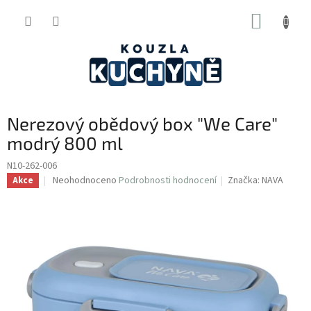
Přejít
NÁKUP
na
obsah
KOŠÍK
Nerezový obědový box "We Care"
modrý 800 ml
N10-262-006
Průměrné
Neohodnoceno
Podrobnosti hodnocení
Značka:
NAVA
Akce
hodnocení
produktu
je
0,0
z
5
hvězdiček.