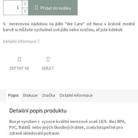
Přidat do košíku
S
nerezovou nádobou na jídlo ''We Care'' od Nava
v krásné modré
barvě si můžete vychutnat své jídlo nebo svačinu, ať jste kdekoli.
Detailní informace
ZEPTAT SE
SDÍLET
Popis
Diskuze
Značka
Ostatní informace
Detailní popis produktu
Box je vyroben z
vysoce kvalitní nerezové oceli 18/8
.
Bez BPA,
PVC, ftalátů
nebo jiných škodlivých látek, zcela bezpečné pro
zdravé skladování potravin.