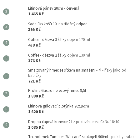
Litinová pánev 20cm - červená
1 465 Kč
Sada 3ks košů 10l na tříděný odpad
395 Kč
Coffee - džezva 3 šálky
objem 170 ml
438 Kč
Coffee - džezva 2 šálky
objem 130 ml
376 Kč
Smaltovaný hrnec se sítkem na smažení - 4l
- řízky jako od
babičky
721 Kč
Proline Gastro nerezový hrnec 9,5l
1 880 Kč
Litinová grilovací plotýnka 26x26cm
1 620 Kč
Droppa čajová konvice 2 l
z poctivé nerezi Cr.Ni. 18/10
1 085 Kč
Termohrnek Tumbler "We care" s rukojetí 900ml - pink
hydratace