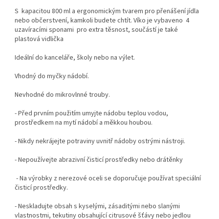
S
kapacitou 800 ml
a ergonomickým tvarem pro přenášení jídla
nebo občerstvení, kamkoli budete chtít. Víko je vybaveno
4
uzavíracími sponami
pro extra těsnost, součástí je také
plastová vidlička
Ideální do kanceláře, školy nebo na výlet.
Vhodný do myčky nádobí.
Nevhodné do mikrovlnné trouby.
- Před prvním použitím umyjte nádobu teplou vodou,
prostředkem na mytí nádobí a měkkou houbou.
- Nikdy nekrájejte potraviny uvnitř nádoby ostrými nástroji.
- Nepoužívejte abrazivní čisticí prostředky nebo drátěnky
- Na výrobky z nerezové oceli se doporučuje používat speciální
čisticí prostředky.
- Neskladujte obsah s kyselými, zásaditými nebo slanými
vlastnostmi, tekutiny obsahující citrusové šťávy nebo jedlou