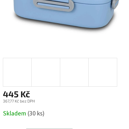
445 Kč
367,77 Kč bez DPH
Měrná
Skladem
(30 ks)
cena: