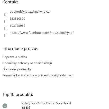
a
Kontakt
t
obchod
@
kouzlakuchyne.cz
í
553810800
603728954
https://www.facebook.com/kouzlakuchyne/
Informace pro vás
Doprava a platba
Podmínky ochrany osobních údajů
Obchodní podmínky
Formulář ke stažení pro vrácení zboží/reklamaci
Top 10 produktů
Kulatý lavor/mísa Cotton 5l - antracit
65 Kč