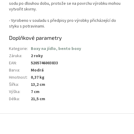
sodu po dlouhou dobu, protože se na povrchu výrobku mohou
vytvořit skvrny.
- Vyrobeno v souladu s předpisy pro výrobky přicházející do
styku s potravinami.
Doplňkové parametry
Kategorie
:
Boxy na jídlo, bento boxy
Záruka
:
2 roky
EAN
:
5205746003833
Barva
:
Modrá
Hmotnost
:
0,37 kg
Šířka
:
13,2 cm
Výška
:
7 cm
Délka
:
21,5 cm
Z
á
p