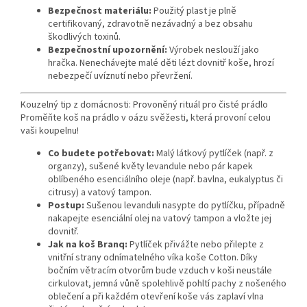
Bezpečnost materiálu:
Použitý plast je plně
certifikovaný, zdravotně nezávadný a bez obsahu
škodlivých toxinů.
Bezpečnostní upozornění:
Výrobek neslouží jako
hračka. Nenechávejte malé děti lézt dovnitř koše, hrozí
nebezpečí uvíznutí nebo převržení.
Kouzelný tip z domácnosti: Provoněný rituál pro čisté prádlo
Proměňte koš na prádlo v oázu svěžesti, která provoní celou
vaši koupelnu!
Co budete potřebovat:
Malý látkový pytlíček (např. z
organzy), sušené květy levandule nebo pár kapek
oblíbeného esenciálního oleje (např. bavlna, eukalyptus či
citrusy) a vatový tampon.
Postup:
Sušenou levanduli nasypte do pytlíčku, případně
nakapejte esenciální olej na vatový tampon a vložte jej
dovnitř.
Jak na koš Branq:
Pytlíček přivážte nebo přilepte z
vnitřní strany odnímatelného víka koše Cotton. Díky
bočním větracím otvorům bude vzduch v koši neustále
cirkulovat, jemná vůně spolehlivě pohltí pachy z nošeného
oblečení a při každém otevření koše vás zaplaví vlna