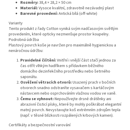
Rozměry:
38,4 × 28,2 × 50 cm
Materiál:
Vysoce kvalitní, zdravotně nezávadný plast
Barevné provedení:
Antická bílá (off-white)
Varianty
Tento produkt z řady Cotton vyniká svým nadčasovým světlým
provedením, které opticky nezmenšuje prostor koupelny.
Podrobná údržba
Plastový povrch koše je navržen pro maximálně hygienickou a
nenáročnou údržbu:
Pravidelné čištění:
Vnitřní i vnější část stačí jednou za
čas otřít vlhkým hadříkem s přídavkem běžného
domácího dezinfekčního prostředku nebo šetrného
saponátu.
Osvěžení větracích otvorů:
Usazený prach v bočních
otvorech snadno odstraníte vysavačem s kartáčovým
nástavcem nebo osprchováním vlažnou vodou ve vaně.
Čemu se vyhnout:
Nepoužívejte drsné drátěnky ani
abrazivní čisticí písky, které by mohly poškrábat elegantní
matný povrch. Nevystavujte koš extrémním zdrojům tepla
(např. v těsné blízkosti rozpálených krbových kamen).
Certifikáty a bezpečnostní varování