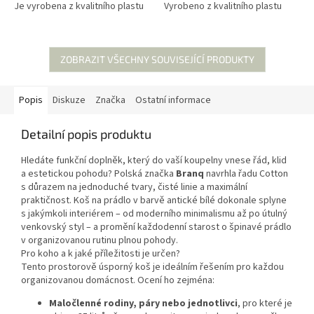
Je vyrobena z kvalitního plastu
Vyrobeno z kvalitního plastu
(bez ftalátů) a je ideální pro
(bez ftalátů) je ideální pro
místnosti jako koupelna,
místnosti jako koupelna, šatna,
šatna,...
dětský...
ZOBRAZIT VŠECHNY SOUVISEJÍCÍ PRODUKTY
Popis
Diskuze
Značka
Ostatní informace
Detailní popis produktu
Hledáte funkční doplněk, který do vaší koupelny vnese řád, klid
a estetickou pohodu? Polská značka
Branq
navrhla řadu Cotton
s důrazem na jednoduché tvary, čisté linie a maximální
praktičnost. Koš na prádlo v barvě antické bílé dokonale splyne
s jakýmkoli interiérem – od moderního minimalismu až po útulný
venkovský styl – a promění každodenní starost o špinavé prádlo
v organizovanou rutinu plnou pohody.
Pro koho a k jaké příležitosti je určen?
Tento prostorově úsporný koš je ideálním řešením pro každou
organizovanou domácnost. Ocení ho zejména:
Maločlenné rodiny, páry nebo jednotlivci
, pro které je