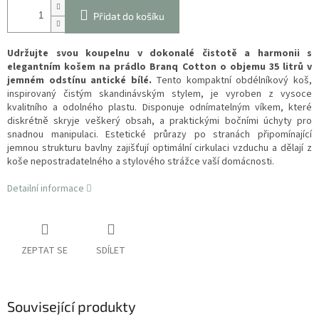
Přidat do košíku
Udržujte svou koupelnu v dokonalé čistotě a harmonii s
elegantním košem na prádlo Branq Cotton o objemu 35 litrů v
jemném odstínu antické bílé.
Tento kompaktní obdélníkový koš,
inspirovaný čistým skandinávským stylem, je vyroben z vysoce
kvalitního a odolného plastu. Disponuje odnímatelným víkem, které
diskrétně skryje veškerý obsah, a praktickými bočními úchyty pro
snadnou manipulaci. Estetické průrazy po stranách připomínající
jemnou strukturu bavlny zajišťují optimální cirkulaci vzduchu a dělají z
koše nepostradatelného a stylového strážce vaší domácnosti.
Detailní informace
ZEPTAT SE
SDÍLET
Související produkty