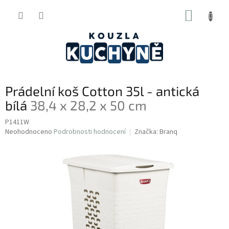
Přejít
NÁKUP
na
obsah
KOŠÍK
Prádelní koš Cotton 35l - antická
bílá
38,4 x 28,2 x 50 cm
P1411W
Průměrné
Neohodnoceno
Podrobnosti hodnocení
Značka:
Branq
hodnocení
produktu
je
0,0
z
5
hvězdiček.