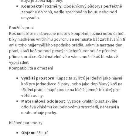
když je zcela naplněný.
Kompaktní rozměry:
Obdélníkový půdorys perfektně
zapadne do rohů, vedle sprchového koutu nebo pod
umyvadlo.
Použití v praxi
Koš umístěte na libovolné místo v koupelně, ložnici nebo šatně.
Díky hladkému vnitřnímu povrchu se nemusíte bát zatrhávání nití
ani u toho nejjemnějšího spodního prádla. Jakmile nastane den
praní, stačí koš pomocí pevných úchytů jednoduše přenést
přímo k pračce. Odnímatelné víko vám umožní koš bleskově
vyprázdnit.
Kompatibilita a omezení
Využití prostoru:
Kapacita 35 litrů je ideální jako hlavní
koš pro jednotlivce či páry, nebo jako doplňkový koš na
třídění prádla (např. pouze na bílé či jemné textilie) pro
větší rodiny.
Materiálová odolnost:
Vysoce kvalitní plast skvěle
odolává vlhkému koupelnovému prostředí, nerezaví a
neabsorbuje pachy.
Klíčové parametry
Objem:
35 litrů