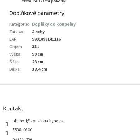
čisté, relaxační pohody!
Doplňkové parametry
Kategorie
:
Doplňky do koupelny
Záruka
:
2 roky
EAN
:
5901098141116
Objem
:
35 l
Výška
:
50 cm
Šířka
:
28 cm
Délka
:
38,4 cm
Z
á
p
a
Kontakt
t
obchod
@
kouzlakuchyne.cz
í
553810800
603728954