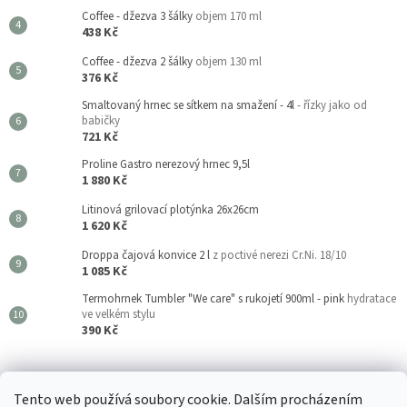
Coffee - džezva 3 šálky
objem 170 ml
438 Kč
Coffee - džezva 2 šálky
objem 130 ml
376 Kč
Smaltovaný hrnec se sítkem na smažení - 4l
- řízky jako od
babičky
721 Kč
Proline Gastro nerezový hrnec 9,5l
1 880 Kč
Litinová grilovací plotýnka 26x26cm
1 620 Kč
Droppa čajová konvice 2 l
z poctivé nerezi Cr.Ni. 18/10
1 085 Kč
Termohrnek Tumbler "We care" s rukojetí 900ml - pink
hydratace
ve velkém stylu
390 Kč
Kouzla Kuchyně
Tento web používá soubory cookie. Dalším procházením