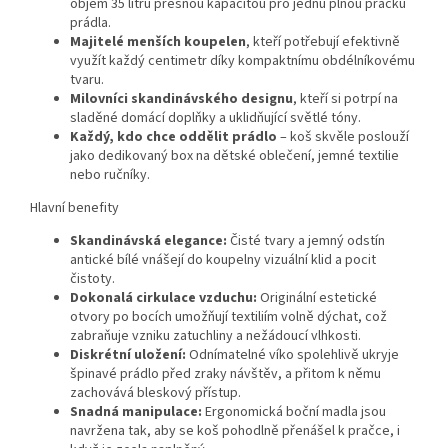
objem 35 litrů přesnou kapacitou pro jednu plnou pračku
prádla.
Majitelé menších koupelen
, kteří potřebují efektivně
využít každý centimetr díky kompaktnímu obdélníkovému
tvaru.
Milovníci skandinávského designu
, kteří si potrpí na
sladěné domácí doplňky a uklidňující světlé tóny.
Každý, kdo chce oddělit prádlo
– koš skvěle poslouží
jako dedikovaný box na dětské oblečení, jemné textilie
nebo ručníky.
Hlavní benefity
Skandinávská elegance:
Čisté tvary a jemný odstín
antické bílé vnášejí do koupelny vizuální klid a pocit
čistoty.
Dokonalá cirkulace vzduchu:
Originální estetické
otvory po bocích umožňují textiliím volně dýchat, což
zabraňuje vzniku zatuchliny a nežádoucí vlhkosti.
Diskrétní uložení:
Odnímatelné víko spolehlivě ukryje
špinavé prádlo před zraky návštěv, a přitom k němu
zachovává bleskový přístup.
Snadná manipulace:
Ergonomická boční madla jsou
navržena tak, aby se koš pohodlně přenášel k pračce, i