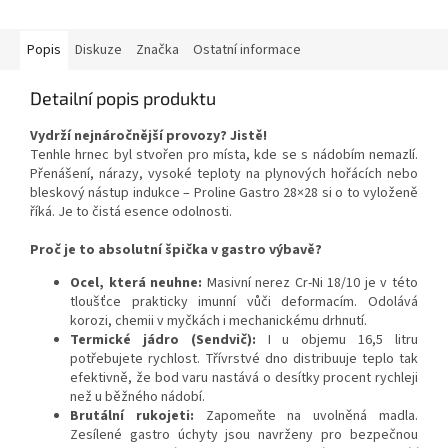
skladování velkého nádobí díky
inovativní...
Popis
Diskuze
Značka
Ostatní informace
Detailní popis produktu
Vydrží nejnáročnější provozy? Jistě!
Tenhle hrnec byl stvořen pro místa, kde se s nádobím nemazlí.
Přenášení, nárazy, vysoké teploty na plynových hořácích nebo
bleskový nástup indukce – Proline Gastro 28×28 si o to vyloženě
říká. Je to čistá esence odolnosti.
Proč je to absolutní špička v gastro výbavě?
Ocel, která neuhne:
Masivní nerez Cr-Ni 18/10 je v této
tloušťce prakticky imunní vůči deformacím. Odolává
korozi, chemii v myčkách i mechanickému drhnutí.
Termické jádro (Sendvič):
I u objemu 16,5 litru
potřebujete rychlost. Třívrstvé dno distribuuje teplo tak
efektivně, že bod varu nastává o desítky procent rychleji
než u běžného nádobí.
Brutální rukojeti:
Zapomeňte na uvolněná madla.
Zesílené gastro úchyty jsou navrženy pro bezpečnou