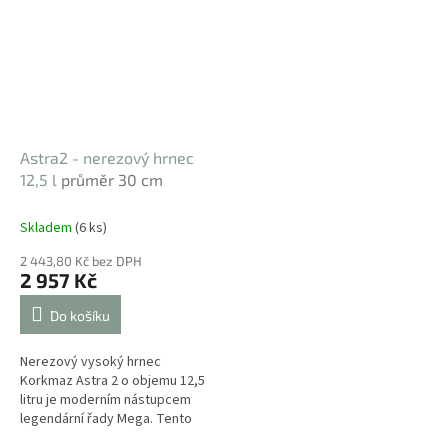
Astra2 - nerezový hrnec
12,5 l
průměr 30 cm
Skladem
(6 ks)
2 443,80 Kč bez DPH
2 957 Kč
Do košíku
Nerezový vysoký hrnec
Korkmaz Astra 2 o objemu 12,5
litru je moderním nástupcem
legendární řady Mega. Tento
hrnec přináší revoluci ve