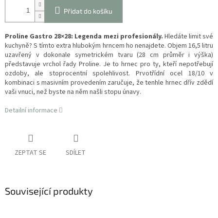
Přidat do košíku
Proline Gastro 28×28: Legenda mezi profesionály.
Hledáte limit své
kuchyně? S tímto extra hlubokým hrncem ho nenajdete. Objem 16,5 litru
uzavřený v dokonale symetrickém tvaru (28 cm průměr i výška)
představuje vrchol řady Proline. Je to hrnec pro ty, kteří nepotřebují
ozdoby, ale stoprocentní spolehlivost. Prvotřídní ocel 18/10 v
kombinaci s masivním provedením zaručuje, že tenhle hrnec dřív zdědí
vaši vnuci, než byste na něm našli stopu únavy.
Detailní informace
ZEPTAT SE
SDÍLET
Související produkty