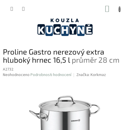
Přejít
NÁKUP
na
obsah
KOŠÍK
Proline Gastro nerezový extra
hluboký hrnec 16,5 l
průměr 28 cm
A2732
Průměrné
Neohodnoceno
Podrobnosti hodnocení
Značka:
Korkmaz
hodnocení
produktu
je
0,0
z
5
hvězdiček.