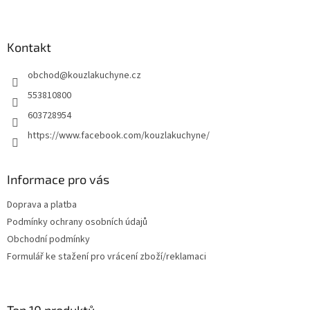
Z
á
p
a
Kontakt
t
obchod
@
kouzlakuchyne.cz
í
553810800
603728954
https://www.facebook.com/kouzlakuchyne/
Informace pro vás
Doprava a platba
Podmínky ochrany osobních údajů
Obchodní podmínky
Formulář ke stažení pro vrácení zboží/reklamaci
Top 10 produktů