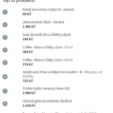
Kulatý lavor/mísa Cotton 5l - antracit
65 Kč
Litinová pánev 20cm - červená
1 465 Kč
Sada 3ks košů 10l na tříděný odpad
395 Kč
Coffee - džezva 3 šálky
objem 170 ml
438 Kč
Coffee - džezva 2 šálky
objem 130 ml
376 Kč
Smaltovaný hrnec se sítkem na smažení - 4l
- řízky jako od
babičky
721 Kč
Proline Gastro nerezový hrnec 9,5l
1 880 Kč
Litinová grilovací plotýnka 26x26cm
1 620 Kč