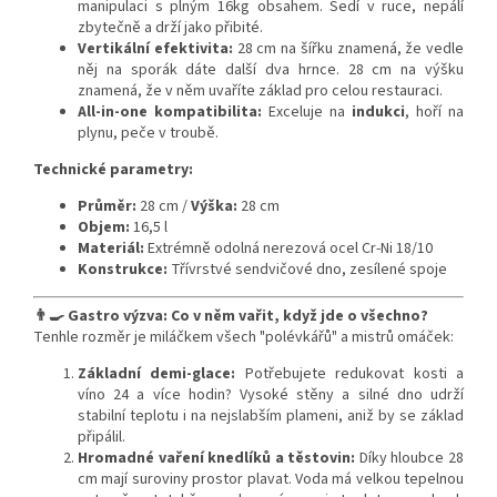
manipulaci s plným 16kg obsahem. Sedí v ruce, nepálí
zbytečně a drží jako přibité.
Vertikální efektivita:
28 cm na šířku znamená, že vedle
něj na sporák dáte další dva hrnce. 28 cm na výšku
znamená, že v něm uvaříte základ pro celou restauraci.
All-in-one kompatibilita:
Exceluje na
indukci
, hoří na
plynu, peče v troubě.
Technické parametry:
Průměr:
28 cm /
Výška:
28 cm
Objem:
16,5 l
Materiál:
Extrémně odolná nerezová ocel Cr-Ni 18/10
Konstrukce:
Třívrstvé sendvičové dno, zesílené spoje
👨‍🍳 Gastro výzva: Co v něm vařit, když jde o všechno?
Tenhle rozměr je miláčkem všech "polévkářů" a mistrů omáček:
Základní demi-glace:
Potřebujete redukovat kosti a
víno 24 a více hodin? Vysoké stěny a silné dno udrží
stabilní teplotu i na nejslabším plameni, aniž by se základ
připálil.
Hromadné vaření knedlíků a těstovin:
Díky hloubce 28
cm mají suroviny prostor plavat. Voda má velkou tepelnou