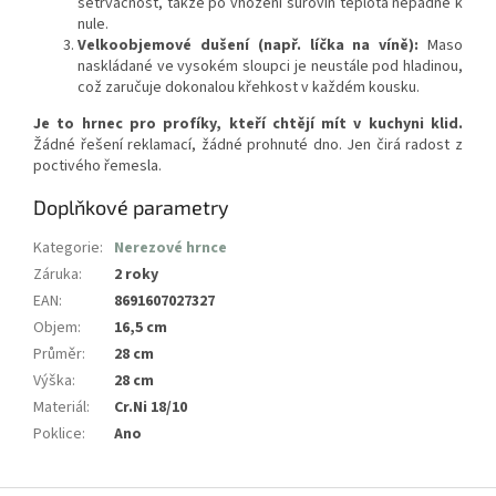
setrvačnost, takže po vhození surovin teplota nepadne k
nule.
Velkoobjemové dušení (např. líčka na víně):
Maso
naskládané ve vysokém sloupci je neustále pod hladinou,
což zaručuje dokonalou křehkost v každém kousku.
Je to hrnec pro profíky, kteří chtějí mít v kuchyni klid.
Žádné řešení reklamací, žádné prohnuté dno. Jen čirá radost z
poctivého řemesla.
Doplňkové parametry
Kategorie
:
Nerezové hrnce
Záruka
:
2 roky
EAN
:
8691607027327
Objem
:
16,5 cm
Průměr
:
28 cm
Výška
:
28 cm
Materiál
:
Cr.Ni 18/10
Poklice
:
Ano