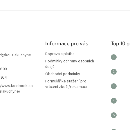
Informace pro vás
Top 10 
Doprava a platba
d
@
kouzlakuchyne.
Podmínky ochrany osobních
údajů
0800
Obchodní podmínky
8954
Formulář ke stažení pro
//www.facebook.co
vrácení zboží/reklamaci
zlakuchyne/