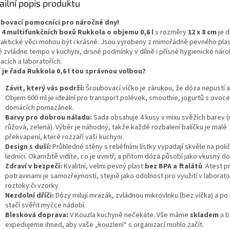
ailní popis produktu
bovací pomocníci pro náročné dny!
4 multifunkčních boxů Rukkola o objemu 0,6 l
s rozměry
12 x 8 cm
je 
raktické věci mohou být i krásné. Jsou vyrobeny z mimořádně pevného plas
ě zvládne tempo v kuchyni, drsné podmínky v dílně i přísné hygienické náro
nacích a laboratořích.
 je řada Rukkola 0,6 l tou správnou volbou?
Závit, který vás podrží:
Šroubovací víčko je zárukou, že dóza nepustí a
Objem 600 ml je ideální pro transport polévek, smoothie, jogurtů s ovo
domácích pomazánek.
Barvy pro dobrou náladu:
Sada obsahuje 4 kusy v mixu svěžích barev 
růžová, zelená). Výběr je náhodný, takže každé rozbalení balíčku je malé
překvapení, které rozzáří vaši kuchyni.
Design s duší:
Průhledné stěny s reliéfními lístky vypadají skvěle na polič
lednici. Okamžitě vidíte, co je uvnitř, a přitom dóza působí jako vkusný d
Zdraví v bezpečí:
Kvalitní, velmi pevný plast
bez BPA a ftalátů
. Atest p
potravinami je samozřejmostí, stejně jako odolnost pro využití v laborato
roztoky či vzorky.
Nezdolní dříči:
Dózy milují mrazák, zvládnou mikrovlnku (bez víčka) a po 
stačí svěřit myčce nádobí.
Blesková doprava:
V Kouzla kuchyně nečekáte. Vše máme
skladem
a b
expedujeme ihned, aby vaše „kouzlení“ s organizací mohlo začít.