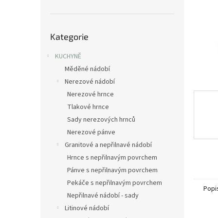
n
e
l
Přeskočit
Kategorie
kategorie
KUCHYNĚ
Měděné nádobí
Nerezové nádobí
Nerezové hrnce
Tlakové hrnce
Sady nerezových hrnců
Nerezové pánve
Granitové a nepřilnavé nádobí
Hrnce s nepřilnavým povrchem
Pánve s nepřilnavým povrchem
Pekáče s nepřilnavým povrchem
Popi
Nepřilnavé nádobí - sady
Litinové nádobí