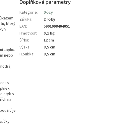
Doplňkové parametry
Kategorie
:
Dózy
důkazem,
Záruka
:
2 roky
tu, který
EAN
:
5901098404051
ky v
Hmotnost
:
0,1 kg
Šířka
:
12 cm
Výška
:
8,5 cm
ni kapku.
Hloubka
:
8,5 cm
cem nebo
(modrá,
ce i v
oplněk.
ro styk s
řích na
použití je
alíčky