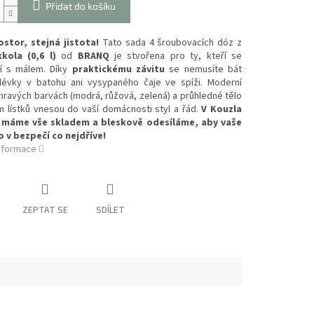
Přidat do košíku
ostor, stejná jistota!
Tato sada 4 šroubovacích dóz z
kola (0,6 l)
od
BRANQ
je stvořena pro ty, kteří se
í s málem. Díky
praktickému závitu
se nemusíte bát
olévky v batohu ani vysypaného čaje ve spíži. Moderní
hravých barvách (modrá, růžová, zelená) a průhledné tělo
m lístků vnesou do vaší domácnosti styl a řád.
V Kouzla
 máme vše skladem a bleskově odesíláme, aby vaše
lo v bezpečí co nejdříve!
informace
ZEPTAT SE
SDÍLET