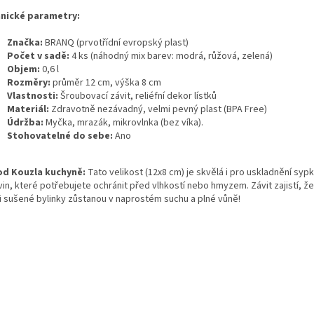
hnické parametry:
Značka:
BRANQ (prvotřídní evropský plast)
Počet v sadě:
4 ks (náhodný mix barev: modrá, růžová, zelená)
Objem:
0,6 l
Rozměry:
průměr 12 cm, výška 8 cm
Vlastnosti:
Šroubovací závit, reliéfní dekor lístků
Materiál:
Zdravotně nezávadný, velmi pevný plast (BPA Free)
Údržba:
Myčka, mrazák, mikrovlnka (bez víka).
Stohovatelné do sebe:
Ano
od Kouzla kuchyně:
Tato velikost (12x8 cm) je skvělá i pro uskladnění syp
vin, které potřebujete ochránit před vlhkostí nebo hmyzem. Závit zajistí, ž
 i sušené bylinky zůstanou v naprostém suchu a plné vůně!