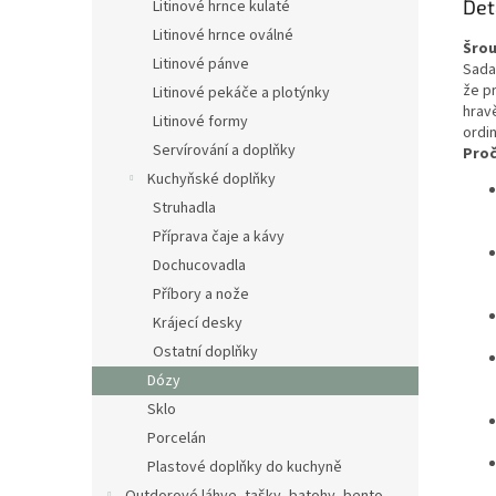
Det
Litinové hrnce kulaté
Litinové hrnce oválné
Šrou
Litinové pánve
Sada
že p
Litinové pekáče a plotýnky
hrav
Litinové formy
ordi
Servírování a doplňky
Proč
Kuchyňské doplňky
Struhadla
Příprava čaje a kávy
Dochucovadla
Příbory a nože
Krájecí desky
Ostatní doplňky
Dózy
Sklo
Porcelán
Plastové doplňky do kuchyně