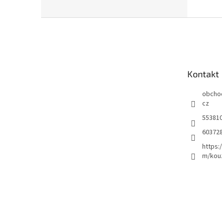
Z
á
p
a
t
Kontakt
í
obcho
cz
55381
60372
https:
m/kou