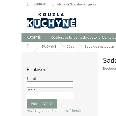
Přejít
553810800
obchod@kouzlakuchyne.cz
na
obsah
KUCHYNĚ
Outdorové láhve, tašky, batohy, bento b
Domů
KUCHYNĚ
Dózy
Sada dóz na potravin
P
Sada
o
s
Průměr
Neohod
Přihlášení
t
hodnoce
r
produkt
E-mail
a
je
0,0
n
Heslo
z
n
5
í
hvězdič
PŘIHLÁSIT SE
p
Nová registrace
Zapomenuté heslo
a