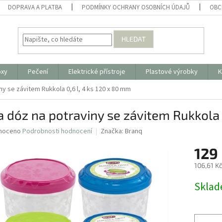
DOPRAVA A PLATBA
PODMÍNKY OCHRANY OSOBNÍCH ÚDAJŮ
OBC
HLEDAT
oxy
Pečení
Elektrické přístroje
Plastové výrobky
K
y se závitem Rukkola 0,6 l, 4 ks
120 x 80 mm
 dóz na potraviny se závitem Rukkola 0
né
noceno
Podrobnosti hodnocení
Značka:
Branq
ní
129
u
106,61 K
Měrná
Skla
cena:
ek.