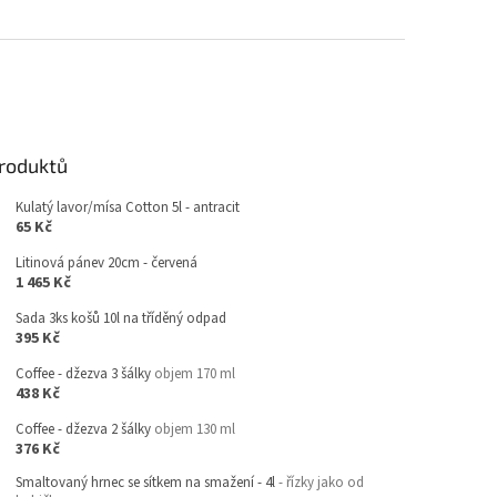
produktů
Kulatý lavor/mísa Cotton 5l - antracit
65 Kč
Litinová pánev 20cm - červená
1 465 Kč
Sada 3ks košů 10l na tříděný odpad
395 Kč
Coffee - džezva 3 šálky
objem 170 ml
438 Kč
Coffee - džezva 2 šálky
objem 130 ml
376 Kč
Smaltovaný hrnec se sítkem na smažení - 4l
- řízky jako od