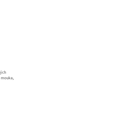
kých
e mouka,