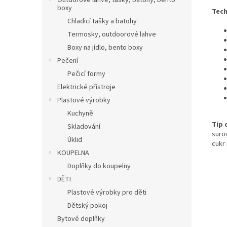
Outdorové láhve, tašky, batohy, bento
boxy
Tec
Chladicí tašky a batohy
Termosky, outdoorové lahve
Boxy na jídlo, bento boxy
Pečení
Pečicí formy
Elektrické přístroje
Plastové výrobky
Kuchyně
Tip 
Skladování
suro
Úklid
cukr
KOUPELNA
Doplňky do koupelny
DĚTI
Plastové výrobky pro děti
Dětský pokoj
Bytové doplňky