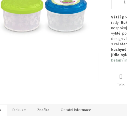
Větší pr
řady
Ruk
nespokoj
vylité p
design v 
s reliéfe
kuchyně
jídlo by
Detailní 
TISK
s
Diskuze
Značka
Ostatní informace