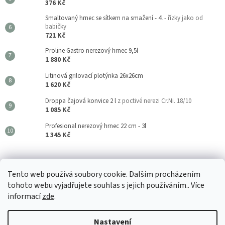
376 Kč
Smaltovaný hrnec se sítkem na smažení - 4l
- řízky jako od
babičky
721 Kč
Proline Gastro nerezový hrnec 9,5l
1 880 Kč
Litinová grilovací plotýnka 26x26cm
1 620 Kč
Droppa čajová konvice 2 l
z poctivé nerezi Cr.Ni. 18/10
1 085 Kč
Profesional nerezový hrnec 22 cm - 3l
1 345 Kč
Kouzla Kuchyně
Tento web používá soubory cookie. Dalším procházením
tohoto webu vyjadřujete souhlas s jejich používáním.. Více
informací
zde
.
Vytvořil Shoptet
Nastavení