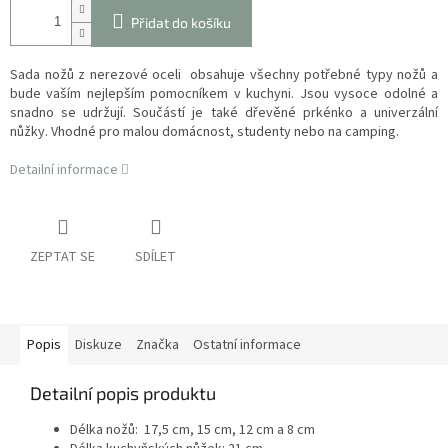
Přidat do košíku
Sada nožů z nerezové oceli obsahuje všechny potřebné typy nožů a
bude vaším nejlepším pomocníkem v kuchyni. Jsou vysoce odolné a
snadno se udržují. Součástí je také dřevěné prkénko a univerzální
nůžky. Vhodné pro malou domácnost, studenty nebo na camping.
Detailní informace
ZEPTAT SE
SDÍLET
Popis
Diskuze
Značka
Ostatní informace
Detailní popis produktu
Délka nožů: 17,5 cm, 15 cm, 12 cm a 8 cm