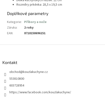
Délka kuchyňských nůžek: 21 cm
Rozměry prkénka: 28,5 x 19,5 cm
Doplňkové parametry
Kategorie
:
Příbory a nože
Záruka
:
2 roky
EAN
:
8718158696151
Z
á
p
a
Kontakt
t
obchod
@
kouzlakuchyne.cz
í
553810800
603728954
https://www.facebook.com/kouzlakuchyne/