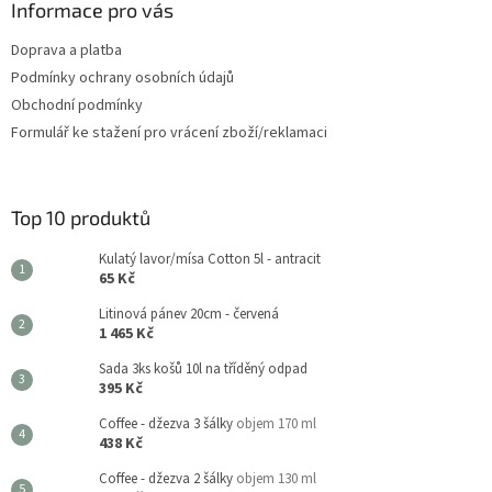
Informace pro vás
Doprava a platba
Podmínky ochrany osobních údajů
Obchodní podmínky
Formulář ke stažení pro vrácení zboží/reklamaci
Top 10 produktů
Kulatý lavor/mísa Cotton 5l - antracit
65 Kč
Litinová pánev 20cm - červená
1 465 Kč
Sada 3ks košů 10l na tříděný odpad
395 Kč
Coffee - džezva 3 šálky
objem 170 ml
438 Kč
Coffee - džezva 2 šálky
objem 130 ml