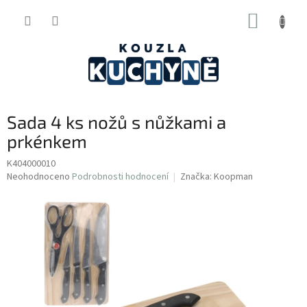
Přejít
NÁKUP
na
obsah
KOŠÍK
Sada 4 ks nožů s nůžkami a
prkénkem
K404000010
Průměrné
Neohodnoceno
Podrobnosti hodnocení
Značka:
Koopman
hodnocení
produktu
je
0,0
z
5
hvězdiček.