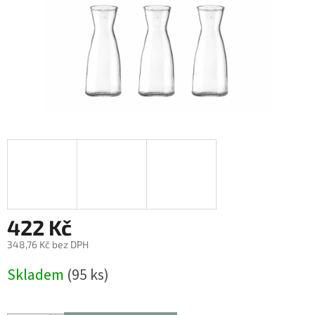
422 Kč
348,76 Kč bez DPH
Měrná
Skladem
(95 ks)
cena: