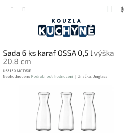
Přejít
NÁKUP
na
obsah
KOŠÍK
Sada 6 ks karaf OSSA 0,5 l
výška
20,8 cm
U65150-MCT6XB
Průměrné
Neohodnoceno
Podrobnosti hodnocení
Značka:
Uniglass
hodnocení
produktu
je
0,0
z
5
hvězdiček.