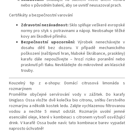
nebo v původním balení, aby se uvnitř neusazoval prach.
Certifikáty a bezpečnostní varování
Zdravotní nezávadnost:
Sklo splňuje veškeré evropské
normy pro styk s potravinami a nápoji. Neobsahuje těžké
kovy ani škodlivé příměsi.
Bezpečnostní upozornění:
Výrobek nenechávejte v
dosahu dětí bez dozoru. V případě mechanického
poškození (naštípnutí hran, hluboké škrábance, praskliny)
karafu dále nepoužívejte – hrozí riziko poranění nebo
prasknutí při tlaku. Nevkládejte do mikrovlnné ani klasické
trouby.
Kouzelný tip z e-shopu: Domácí citrusová limonáda s
rozmarýnem
Proměňte obyčejné servírování vody v zážitek. Do karafy
Uniglass Ossa vložte dvě kolečka bio citronu, snítku čerstvého
rozmarýnu a několik kostek ledu. Zalijte vychlazenou filtrovanou
vodou a nechte 5 minut odstát. Rozmarýn uvolní jemné
esenciální oleje, které v kombinaci s citronem vytvoří osvěžující
drink. V karafě Ossa bude navíc tato kombinace barev vypadat
naprosto úchvatně!