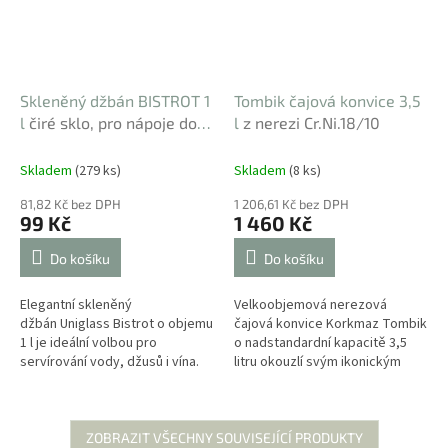
Skleněný džbán BISTROT 1
Tombik čajová konvice 3,5
l
čiré sklo, pro nápoje do
l
z nerezi Cr.Ni.18/10
60 °C
Skladem
(279 ks)
Skladem
(8 ks)
81,82 Kč bez DPH
1 206,61 Kč bez DPH
99 Kč
1 460 Kč
Do košíku
Do košíku
Elegantní skleněný
Velkoobjemová nerezová
džbán Uniglass Bistrot o objemu
čajová konvice Korkmaz Tombik
1 l je ideální volbou pro
o nadstandardní kapacitě 3,5
servírování vody, džusů i vína.
litru okouzlí svým ikonickým
Díky svému širokému tvaru a
zaobleným tvarem a vysokým
vysoce kvalitnímu čirému sklu...
zrcadlovým leskem. Tento
exkluzivní...
ZOBRAZIT VŠECHNY SOUVISEJÍCÍ PRODUKTY