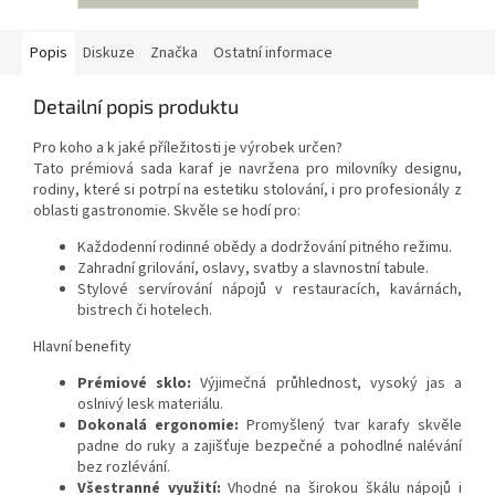
Popis
Diskuze
Značka
Ostatní informace
Detailní popis produktu
Pro koho a k jaké příležitosti je výrobek určen?
Tato prémiová sada karaf je navržena pro milovníky designu,
rodiny, které si potrpí na estetiku stolování, i pro profesionály z
oblasti gastronomie. Skvěle se hodí pro:
Každodenní rodinné obědy a dodržování pitného režimu.
Zahradní grilování, oslavy, svatby a slavnostní tabule.
Stylové servírování nápojů v restauracích, kavárnách,
bistrech či hotelech.
Hlavní benefity
Prémiové sklo:
Výjimečná průhlednost, vysoký jas a
oslnivý lesk materiálu.
Dokonalá ergonomie:
Promyšlený tvar karafy skvěle
padne do ruky a zajišťuje bezpečné a pohodlné nalévání
bez rozlévání.
Všestranné využití:
Vhodné na širokou škálu nápojů i