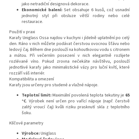
jako netradiční designová dekorace.
Ekonomické balení:
Set obsahuje 6 kusů, což usnadní
jednotný styl při obsluze větší rodiny nebo celé
restaurace.
Použití v praxi
Karafy Uniglass Ossa najdou v kuchyni i jídelně uplatnění po celý
den. Ráno v nich můžete podávat čerstvou ovocnou šťávu nebo
ledový čaj. Během dne poslouží na kohoutkovou vodu s citronem
a mátou. Při večerním posezení v nich elegantně rozlijete
rozlévané víno. Pokud zrovna nečekáte návštěvu, poslouží
jednotlivé karafy jako minimalistické vázy pro luční kvítí, které
rozzáří váš interiér.
Kompatibilita a omezení
Karafy jsou určeny pro studené a vlažné nápoje.
Teplotní limit:
Maximální povolená teplota tekutiny je
65
°C
. Výrobek není určen pro vařící nápoje (např. čerstvě
zalitý vroucí čaj) kvůli riziku prasknutí skla z teplotního
šoku.
Klíčové parametry
Výrobce:
Uniglass