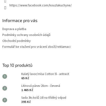
https://www.facebook.com/kouzlakuchyne/
Informace pro vás
Doprava a platba
Podmínky ochrany osobních údajů
Obchodní podmínky
Formulář ke stažení pro vrácení zboží/reklamaci
Top 10 produktů
Kulatý lavor/mísa Cotton 5l - antracit
65 Kč
Litinová pánev 20cm - červená
1 465 Kč
Sada 3ks košů 10l na tříděný odpad
395 Kč