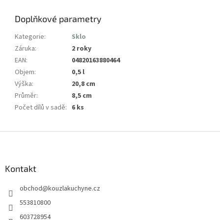
Doplňkové parametry
Kategorie
:
Sklo
Záruka
:
2 roky
EAN
:
04820163880464
Objem
:
0,5 l
Výška
:
20,8 cm
Průměr
:
8,5 cm
Počet dílů v sadě
:
6 ks
Z
á
p
a
Kontakt
t
obchod
@
kouzlakuchyne.cz
í
553810800
603728954