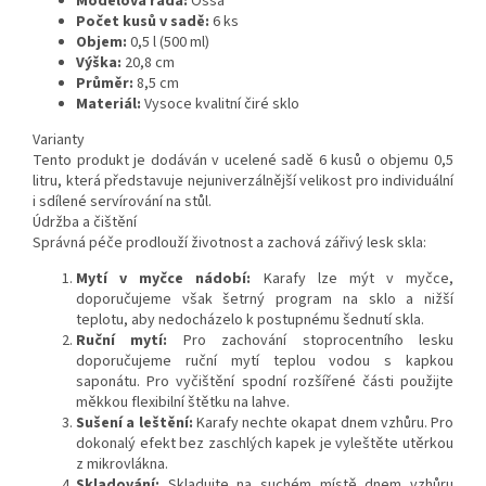
Modelová řada:
Ossa
Počet kusů v sadě:
6 ks
Objem:
0,5 l (500 ml)
Výška:
20,8 cm
Průměr:
8,5 cm
Materiál:
Vysoce kvalitní čiré sklo
Varianty
Tento produkt je dodáván v ucelené sadě 6 kusů o objemu 0,5
litru, která představuje nejuniverzálnější velikost pro individuální
i sdílené servírování na stůl.
Údržba a čištění
Správná péče prodlouží životnost a zachová zářivý lesk skla:
Mytí v myčce nádobí:
Karafy lze mýt v myčce,
doporučujeme však šetrný program na sklo a nižší
teplotu, aby nedocházelo k postupnému šednutí skla.
Ruční mytí:
Pro zachování stoprocentního lesku
doporučujeme ruční mytí teplou vodou s kapkou
saponátu. Pro vyčištění spodní rozšířené části použijte
měkkou flexibilní štětku na lahve.
Sušení a leštění:
Karafy nechte okapat dnem vzhůru. Pro
dokonalý efekt bez zaschlých kapek je vyleštěte utěrkou
z mikrovlákna.
Skladování:
Skladujte na suchém místě dnem vzhůru