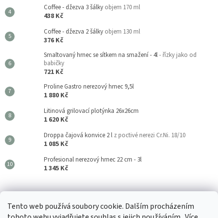
Coffee - džezva 3 šálky
objem 170 ml
438 Kč
Coffee - džezva 2 šálky
objem 130 ml
376 Kč
Smaltovaný hrnec se sítkem na smažení - 4l
- řízky jako od
babičky
721 Kč
Proline Gastro nerezový hrnec 9,5l
1 880 Kč
Litinová grilovací plotýnka 26x26cm
1 620 Kč
Droppa čajová konvice 2 l
z poctivé nerezi Cr.Ni. 18/10
1 085 Kč
Profesional nerezový hrnec 22 cm - 3l
1 345 Kč
Kouzla Kuchyně
Tento web používá soubory cookie. Dalším procházením
tohoto webu vyjadřujete souhlas s jejich používáním.. Více