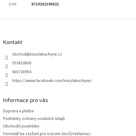
EAN
:
8719202190021
Z
á
p
a
Kontakt
t
obchod
@
kouzlakuchyne.cz
í
553810800
603728954
https://www.facebook.com/kouzlakuchyne/
Informace pro vás
Doprava a platba
Podmínky ochrany osobních údajů
Obchodní podmínky
Formulář ke stažení pro vrácení zboží/reklamaci