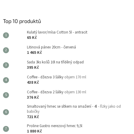
Top 10 produktů
Kulatý lavor/mísa Cotton 5l - antracit
65 Kč
Litinová pánev 20cm - červená
1 465 Kč
Sada 3ks košů 10l na tříděný odpad
395 Kč
Coffee - džezva 3 šálky
objem 170 ml
438 Kč
Coffee - džezva 2 šálky
objem 130 ml
376 Kč
Smaltovaný hrnec se sítkem na smažení - 4l
- řízky jako od
babičky
721 Kč
Proline Gastro nerezový hrnec 9,5l
1 880 Kč