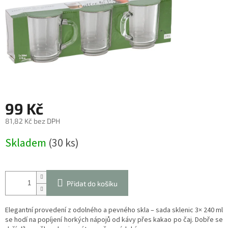
99 Kč
81,82 Kč bez DPH
Měrná
Skladem
(30 ks)
cena:
Přidat do košíku
Elegantní provedení z odolného a pevného skla – sada sklenic 3× 240 ml
se hodí na popíjení horkých nápojů od kávy přes kakao po čaj. Dobře se