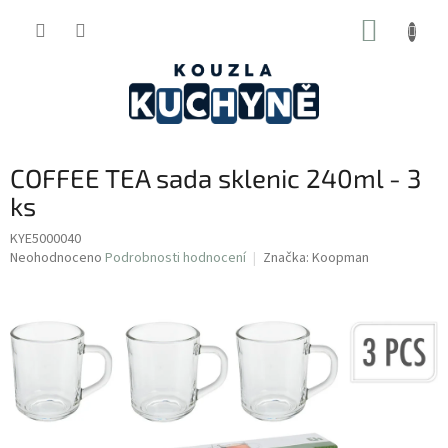
Přejít
NÁKUP
na
obsah
KOŠÍK
COFFEE TEA sada sklenic 240ml - 3
ks
KYE5000040
Průměrné
Neohodnoceno
Podrobnosti hodnocení
Značka:
Koopman
hodnocení
produktu
je
0,0
z
5
hvězdiček.