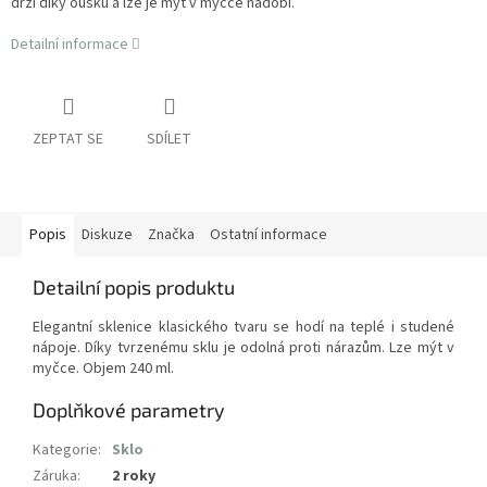
drží díky oušku a lze je mýt v myčce nádobí.
Detailní informace
ZEPTAT SE
SDÍLET
Popis
Diskuze
Značka
Ostatní informace
Detailní popis produktu
Elegantní sklenice klasického tvaru se hodí na teplé i studené
nápoje. Díky tvrzenému sklu je odolná proti nárazům. Lze mýt v
myčce. Objem 240 ml.
Doplňkové parametry
Kategorie
:
Sklo
Záruka
:
2 roky