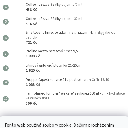
Coffee - džezva 3 šálky
objem 170 ml
438 Kč
Coffee - džezva 2 šálky
objem 130 ml
376 Kč
Smaltovaný hrnec se sítkem na smažení - 4l
- řízky jako od
babičky
721 Kč
Proline Gastro nerezový hrnec 9,5l
1 880 Kč
Litinová grilovací plotýnka 26x26cm
1 620 Kč
Droppa čajová konvice 2 l
z poctivé nerezi Cr.Ni. 18/10
1 085 Kč
Termohrnek Tumbler "We care" s rukojetí 900ml - pink
hydratace
ve velkém stylu
390 Kč
Kouzla Kuchyně
Tento web používá soubory cookie. Dalším procházením