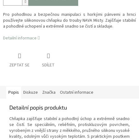
Pro pohodlnou a bezpečnou manipulaci s horkými pánvemi a hrnci
používejte silikonovou chňapku do trouby NAVA Misty. Zajišťuje stabilní
a pohodlné uchopení a extrémně snadno se čistí a skladuje.
Detailní informace
ZEPTAT SE
SDÍLET
Popis
Diskuze
Značka
Ostatní informace
Detailní popis produktu
Chňapka zajišťuje stabilní a pohodlný úchop a extrémně snadno
se čistí.
Se speciálním, reliéfním, protiskluzovým povrchem,
vyrobeným z vnější strany z měkkého, pružného silikonu vysoké
kvality, odolným vůči vysokým teplotám. S praktickým poutkem