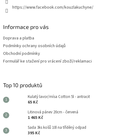
https://www.facebook.com/kouzlakuchyne/
Informace pro vás
Doprava a platba
Podmínky ochrany osobních údajů
Obchodní podmínky
Formulář ke stažení pro vrácení zboží/reklamaci
Top 10 produktů
Kulatý lavor/mísa Cotton 5l - antracit
65 Kč
Litinová pánev 20cm - červená
1 465 Kč
Sada 3ks košů 10l na tříděný odpad
395 Kč