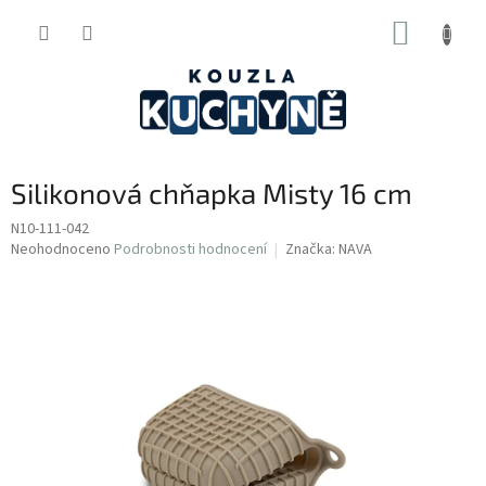
Přejít
NÁKUP
na
obsah
KOŠÍK
Silikonová chňapka Misty 16 cm
N10-111-042
Průměrné
Neohodnoceno
Podrobnosti hodnocení
Značka:
NAVA
hodnocení
produktu
je
0,0
z
5
hvězdiček.