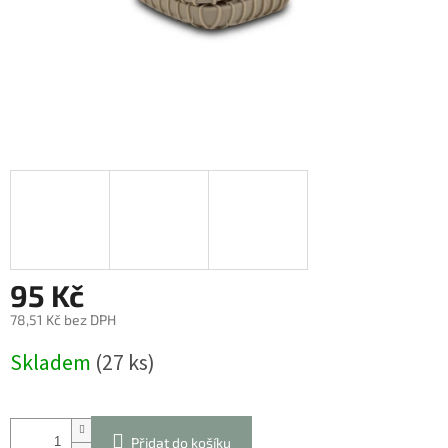
95 Kč
78,51 Kč bez DPH
Měrná
Skladem
(27 ks)
cena:
Přidat do košíku