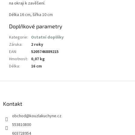
na okraji k zavěšení.
Délka 16 cm, šířka 10 cm
Doplňkové parametry
Kategorie
:
Ostatní doplňky
Záruka
:
2 roky
EAN
:
5205746889215
Hmotnost
:
0,07 kg
Délka
:
16 cm
Z
á
p
a
Kontakt
t
obchod
@
kouzlakuchyne.cz
í
553810800
603728954