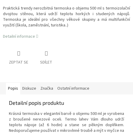
Praktická trendy nerozbitná termoska o objemu 500 ml s termoizolační
dvojitou stěnou, která udrží teplotu horkých i studených nápojů.
Termoska je ideální pro všechny věkové skupiny a má multifunkční
využití (škola, zaměstnání, turistika..)
Detailní informace
ZEPTAT SE
SDÍLET
Popis
Diskuze
Značka
Ostatní informace
Detailní popis produktu
Krásná termoska v elegantní barvě o objemu 500 ml je vyrobena
z broušené nerezové oceli. Termo lahev Vám dlouho udrží
teplotu nápoje (až 6 hodin) a stane se pěkným doplňkem.
Nedoporučujeme používat v mikrovlnné troubě a mýt v myčce na