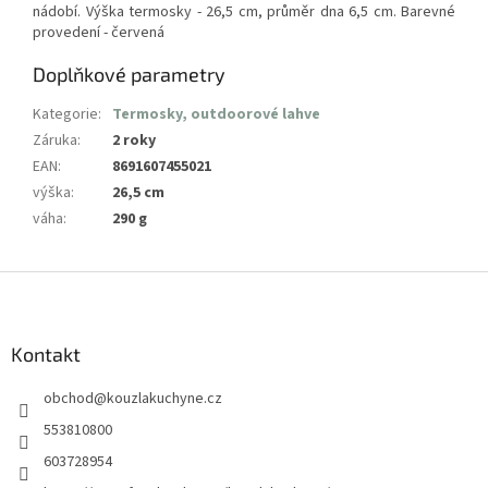
nádobí. Výška termosky - 26,5 cm, průměr dna 6,5 cm. Barevné
provedení - červená
Doplňkové parametry
Kategorie
:
Termosky, outdoorové lahve
Záruka
:
2 roky
EAN
:
8691607455021
výška
:
26,5 cm
váha
:
290 g
Z
á
p
a
Kontakt
t
obchod
@
kouzlakuchyne.cz
í
553810800
603728954