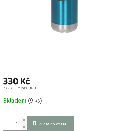
330 Kč
272,73 Kč bez DPH
Měrná
Skladem
(9 ks)
cena:
Přidat do košíku