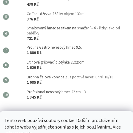
438 Kč
Coffee - džezva 2 šálky
objem 130 ml
376 Kč
Smaltovaný hrnec se sítkem na smažení - 4l
- řízky jako od
babičky
721 Kč
Proline Gastro nerezový hrnec 9,5l
1 880 Kč
Litinová grilovací plotýnka 26x26cm
1 620 Kč
Droppa čajová konvice 2 l
z poctivé nerezi Cr.Ni. 18/10
1 085 Kč
Profesional nerezový hrnec 22 cm - 3l
1 345 Kč
Kouzla Kuchyně
Tento web používá soubory cookie. Dalším procházením
tohoto webu vyjadřujete souhlas s jejich používáním.. Více