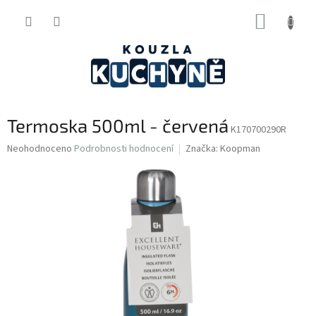
Přejít
NÁKUP
na
obsah
KOŠÍK
Termoska 500ml - červená
K170700290R
Průměrné
Neohodnoceno
Podrobnosti hodnocení
Značka:
Koopman
hodnocení
produktu
je
0,0
z
5
hvězdiček.