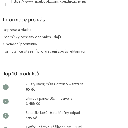
https://www.facebook.com/kouzlakuchyne/
Informace pro vás
Doprava a platba
Podmínky ochrany osobních údajů
Obchodní podmínky
Formulář ke stažení pro vrácení zboží/reklamaci
Top 10 produktů
Kulatý lavor/mísa Cotton 5l - antracit
65 Kč
Litinová pánev 20cm - červená
1 465 Kč
Sada 3ks košů 10l na tříděný odpad
395 Kč
Coffee - džezva 3 šálky
objem 170 ml