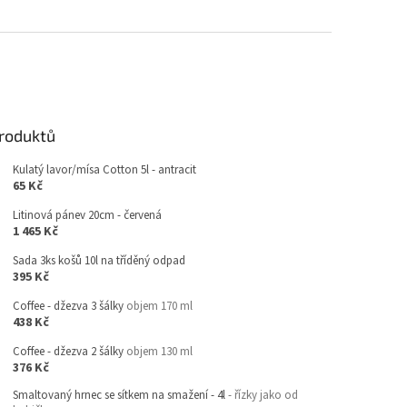
produktů
Kulatý lavor/mísa Cotton 5l - antracit
65 Kč
Litinová pánev 20cm - červená
1 465 Kč
Sada 3ks košů 10l na tříděný odpad
395 Kč
Coffee - džezva 3 šálky
objem 170 ml
438 Kč
Coffee - džezva 2 šálky
objem 130 ml
376 Kč
Smaltovaný hrnec se sítkem na smažení - 4l
- řízky jako od