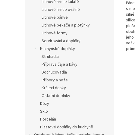
Litinové hrnce kulaté
Pánev
s mo
Litinové hrnce oválné
siln
Litinové pánve
sili
Litinové pekáče a plotýnky
ploš
oboh
Litinové formy
jeho
Servírování a doplňky
vešk
prům
Kuchyňské doplňky
Struhadla
Příprava čaje a kávy
Dochucovadla
Příbory a nože
Krájecí desky
Ostatní doplňky
Dózy
Sklo
Porcelán
Plastové doplňky do kuchyně