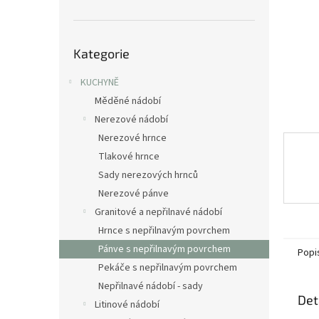
n
e
l
Přeskočit
Kategorie
kategorie
KUCHYNĚ
Měděné nádobí
Nerezové nádobí
Nerezové hrnce
Tlakové hrnce
Sady nerezových hrnců
Nerezové pánve
Granitové a nepřilnavé nádobí
Hrnce s nepřilnavým povrchem
Pánve s nepřilnavým povrchem
Popi
Pekáče s nepřilnavým povrchem
Nepřilnavé nádobí - sady
Det
Litinové nádobí