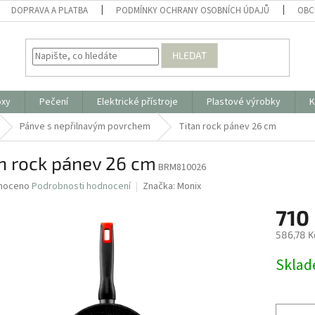
DOPRAVA A PLATBA
PODMÍNKY OCHRANY OSOBNÍCH ÚDAJŮ
OBC
HLEDAT
oxy
Pečení
Elektrické přístroje
Plastové výrobky
K
Pánve s nepřilnavým povrchem
Titan rock pánev 26 cm
n rock pánev 26 cm
BRM810026
né
noceno
Podrobnosti hodnocení
Značka:
Monix
ní
710
u
586,78 K
Měrná
Skla
cena:
ek.