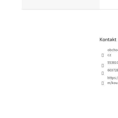
Z
á
p
a
t
Kontakt
í
obcho
cz
55381
60372
https:
m/kou