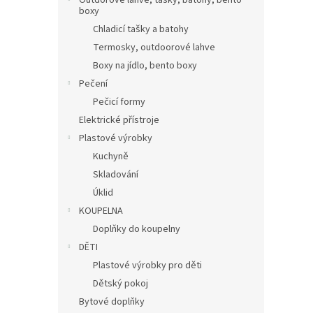
Outdorové láhve, tašky, batohy, bento
boxy
Chladicí tašky a batohy
Termosky, outdoorové lahve
Boxy na jídlo, bento boxy
Pečení
Pečicí formy
Elektrické přístroje
Plastové výrobky
Kuchyně
Skladování
Úklid
KOUPELNA
Doplňky do koupelny
DĚTI
Plastové výrobky pro děti
Dětský pokoj
Bytové doplňky