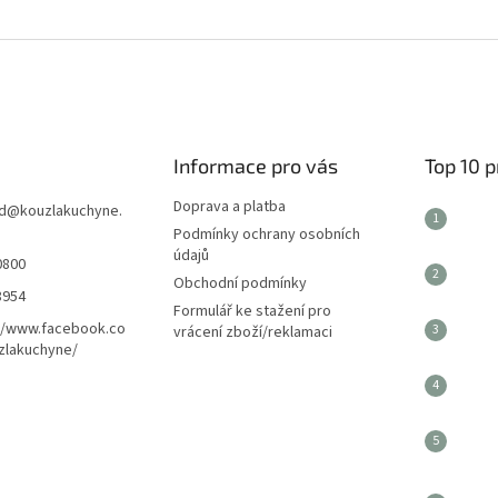
Informace pro vás
Top 10 
Doprava a platba
d
@
kouzlakuchyne.
Podmínky ochrany osobních
údajů
0800
Obchodní podmínky
8954
Formulář ke stažení pro
//www.facebook.co
vrácení zboží/reklamaci
zlakuchyne/