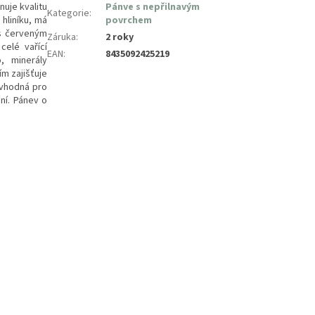
nuje kvalitu
Pánve s nepřilnavým
Kategorie
:
hliníku, má
povrchem
s červeným
Záruka
:
2 roky
celé vařící
EAN
:
8435092425219
, minerály
m zajišťuje
 vhodná pro
ní. Pánev o