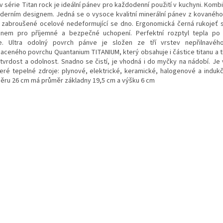
 série Titan rock je ideální pánev pro každodenní použití v kuchyni. Kombi
derním designem. Jedná se o vysoce kvalitní minerální pánev z kovaného 
é zabroušené ocelové nedeformující se dno.
Ergonomická černá rukojeť 
konem pro příjemné a bezpečné uchopení. Perfektní rozptyl tepla po 
e. Ultra odolný povrch pánve je složen ze tří vrstev nepřilnavého
aceného povrchu Quantanium TITANIUM, který obsahuje i částice titanu a tí
 tvrdost a odolnost. Snadno se čistí, je vhodná i do myčky na nádobí. Je
eré tepelné zdroje: plynové, elektrické, keramické, halogenové a indukč
ěru 26 cm má průměr základny 19,5 cm a výšku 6 cm