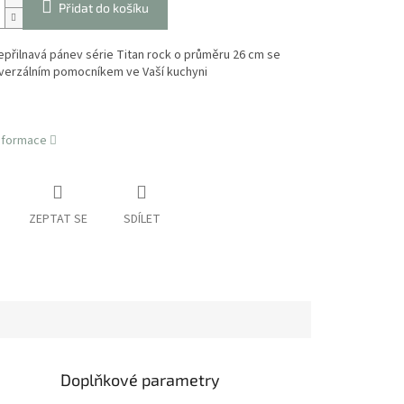
Přidat do košíku
nepřilnavá pánev série Titan rock o průměru 26 cm se
iverzálním pomocníkem ve Vaší kuchyni
informace
ZEPTAT SE
SDÍLET
Doplňkové parametry