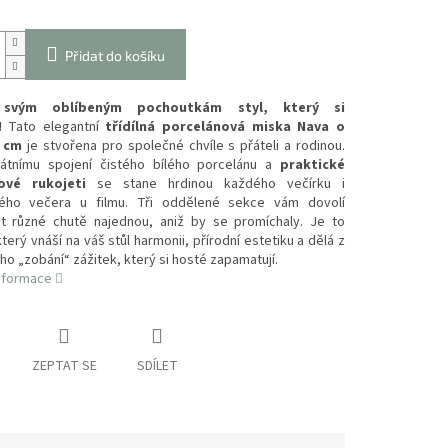
Přidat do košíku
 svým oblíbeným pochoutkám styl, který si
!
Tato elegantní
třídílná porcelánová miska Nava o
1 cm
je stvořena pro společné chvíle s přáteli a rodinou.
kátnímu spojení čistého bílého porcelánu a
praktické
vé rukojeti
se stane hrdinou každého večírku i
ého večera u filmu. Tři oddělené sekce vám dovolí
at různé chutě najednou, aniž by se promíchaly. Je to
terý vnáší na váš stůl harmonii, přírodní estetiku a dělá z
o „zobání“ zážitek, který si hosté zapamatují.
informace
ZEPTAT SE
SDÍLET