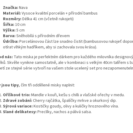
Značka:
Nava
Materiál:
Vysoce kvalitní porcelán + přírodní bambus
Rozměry:
Délka 41 cm (včetně rukojeti)
Šiřka:
10 cm
Výška:
5 cm
Barva:
Sněhobílá s přírodním dřevem
Údržba:
Porcelánovou část lze snadno čistit (bambusovou rukojeť dop
otírat vlhkým hadříkem, aby si zachovala svou krásu).
od nás:
Tato miska je perfektním dárkem pro každého milovníka designov
ňků. Skvěle vynikne samostatně, ale v kombinaci s velkým 40cm talířem s
jetí ze stejné série vytvoří na vašem stole ucelený set pro nezapomenuteln
 jsou tipy
, čím tři oddělené misky naplnit:
Oříškové trio:
Mandle v kouři, kešu s chilli a vlašské ořechy v medu.
Zdravé zobání:
Cherry rajčátka, špalíčky mrkve a okurkový dip.
Sýrová variace:
Kostičky goudy, olivy a kuličky hroznového vína.
Slané delikatesy:
Preclíky, nachos a pálivá salsa.