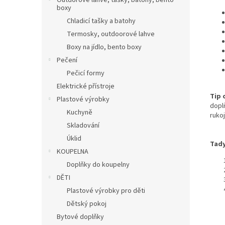
Outdorové láhve, tašky, batohy, bento
boxy
Chladicí tašky a batohy
Termosky, outdoorové lahve
Boxy na jídlo, bento boxy
Pečení
Pečicí formy
Elektrické přístroje
Tip 
Plastové výrobky
dopl
Kuchyně
ruko
Skladování
Úklid
Tady
KOUPELNA
Doplňky do koupelny
DĚTI
Plastové výrobky pro děti
Dětský pokoj
Bytové doplňky