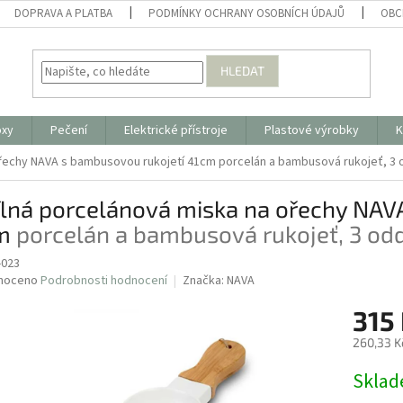
DOPRAVA A PLATBA
PODMÍNKY OCHRANY OSOBNÍCH ÚDAJŮ
OBC
HLEDAT
oxy
Pečení
Elektrické přístroje
Plastové výrobky
K
 ořechy NAVA s bambusovou rukojetí 41cm
porcelán a bambusová rukojeť, 3
ílná porcelánová miska na ořechy NAV
cm
porcelán a bambusová rukojeť, 3 od
-023
né
noceno
Podrobnosti hodnocení
Značka:
NAVA
ní
315
u
260,33 K
Měrná
Skla
cena:
ek.