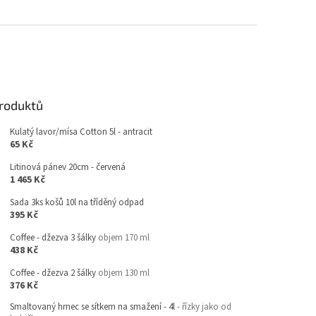
produktů
Kulatý lavor/mísa Cotton 5l - antracit
65 Kč
Litinová pánev 20cm - červená
1 465 Kč
Sada 3ks košů 10l na tříděný odpad
395 Kč
Coffee - džezva 3 šálky
objem 170 ml
438 Kč
Coffee - džezva 2 šálky
objem 130 ml
376 Kč
Smaltovaný hrnec se sítkem na smažení - 4l
- řízky jako od