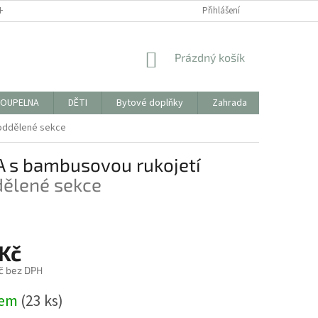
HODNÍ PODMÍNKY
FORMULÁŘ KE STAŽENÍ PRO VRÁCENÍ ZBOŽÍ/REKLAMAC
Přihlášení
NÁKUPNÍ
Prázdný košík
KOŠÍK
OUPELNA
DĚTI
Bytové doplňky
Zahrada
PYTLÍKY 
 oddělené sekce
A s bambusovou rukojetí
dělené sekce
 Kč
č bez DPH
dem
(23 ks)