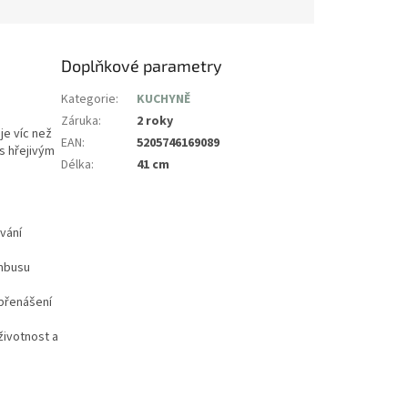
Doplňkové parametry
Kategorie
:
KUCHYNĚ
Záruka
:
2 roky
je víc než
EAN
:
5205746169089
s hřejivým
Délka
:
41 cm
vání
ambusu
přenášení
životnost a