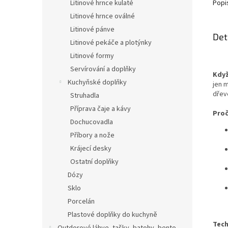
Litinové hrnce kulaté
Popi
Litinové hrnce oválné
Litinové pánve
Det
Litinové pekáče a plotýnky
Litinové formy
Servírování a doplňky
Když
Kuchyňské doplňky
jen 
dřev
Struhadla
Příprava čaje a kávy
Proč
Dochucovadla
Příbory a nože
Krájecí desky
Ostatní doplňky
Dózy
Sklo
Porcelán
Plastové doplňky do kuchyně
Tech