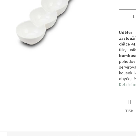
Udělte
zaslouží
délce 4
Díky uni
bambuso
pohodov
servírov
kousek, k
obyčejnéh
Detailní 
TISK