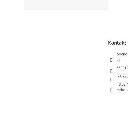
Z
á
p
a
t
Kontakt
í
obcho
cz
55381
60372
https:
m/kou