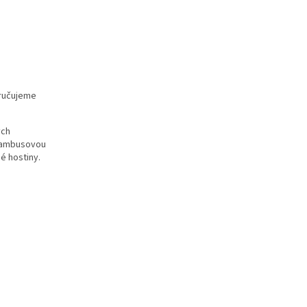
oručujeme
ých
 bambusovou
é hostiny.