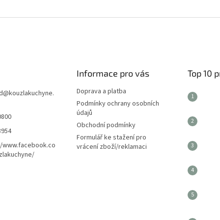
Informace pro vás
Top 10 
Doprava a platba
d
@
kouzlakuchyne.
Podmínky ochrany osobních
údajů
0800
Obchodní podmínky
8954
Formulář ke stažení pro
//www.facebook.co
vrácení zboží/reklamaci
zlakuchyne/