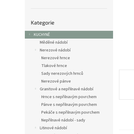
n
e
l
Přeskočit
Kategorie
kategorie
KUCHYNĚ
Měděné nádobí
Nerezové nádobí
Nerezové hrnce
Tlakové hrnce
Sady nerezových hrnců
Nerezové pánve
Granitové a nepřilnavé nádobí
Hrnce s nepřilnavým povrchem
Pánve s nepřilnavým povrchem
Pekáče s nepřilnavým povrchem
Nepřilnavé nádobí - sady
Litinové nádobí