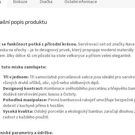
s
Diskuze
Značka
Ostatní informace
ailní popis produktu
 se funkčnost potká s přírodní krásou.
Servírovací set od značky Nava 
miska na ořechy – je to designový prvek, který propojuje moderní materiály 
em. Díky délce 41 cm působí na stole velkoryse a přitom velmi elegantně.
 tuto misku zamilujete:
Tři v jednom:
Tři samostatné porcelánové sekce jsou ideální pro servíro
různých druhů oříšků, oliv, sýrů nebo oblíbených dipů.
Designový kontrast:
Kombinace sněhobílého porcelánu a hřejivého b
dodává servírování punc luxusu a čistoty.
Pohodlná manipulace:
Pevná bambusová rukojeť umožňuje bezpečné 
dobrot z kuchyně přímo k hostům.
Vysoká kvalita:
Odolný porcelán a ekologický bambus zaručují dlouhou 
radost z každého použití.
nické parametry a údržba: