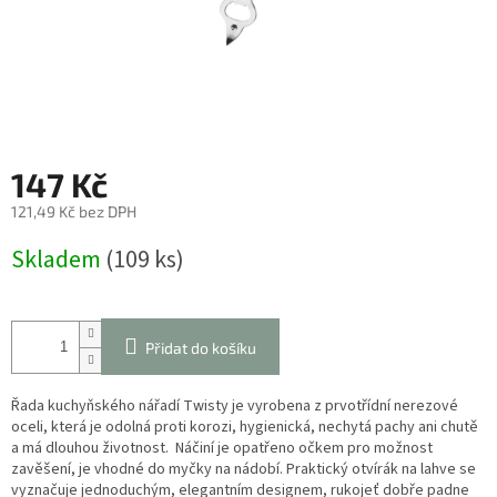
147 Kč
121,49 Kč bez DPH
Měrná
Skladem
(109 ks)
cena:
Přidat do košíku
Řada kuchyňského nářadí Twisty je vyrobena z prvotřídní nerezové
oceli, která je odolná proti korozi, hygienická, nechytá pachy ani chutě
a má dlouhou životnost. Náčiní je opatřeno očkem pro možnost
zavěšení, je vhodné do myčky na nádobí. Praktický otvírák na lahve se
vyznačuje jednoduchým, elegantním designem, rukojeť dobře padne