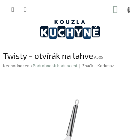
Přejít
NÁKUP
na
obsah
KOŠÍK
Twisty - otvírák na lahve
A505
Průměrné
Neohodnoceno
Podrobnosti hodnocení
Značka:
Korkmaz
hodnocení
produktu
je
0,0
z
5
hvězdiček.