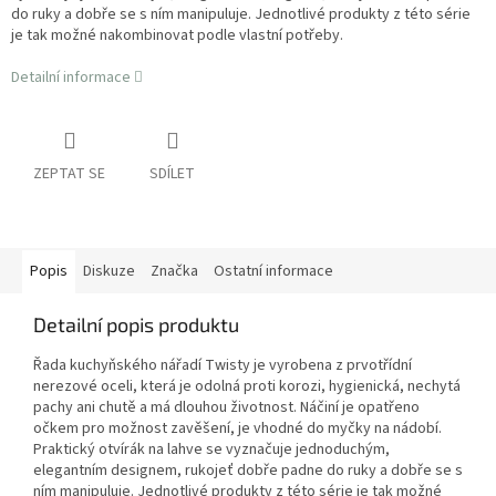
do ruky a dobře se s ním manipuluje. Jednotlivé produkty z této série
je tak možné nakombinovat podle vlastní potřeby.
Detailní informace
ZEPTAT SE
SDÍLET
Popis
Diskuze
Značka
Ostatní informace
Detailní popis produktu
Řada kuchyňského nářadí Twisty je vyrobena z prvotřídní
nerezové oceli, která je odolná proti korozi, hygienická, nechytá
pachy ani chutě a má dlouhou životnost. Náčiní je opatřeno
očkem pro možnost zavěšení, je vhodné do myčky na nádobí.
Praktický otvírák na lahve se vyznačuje jednoduchým,
elegantním designem, rukojeť dobře padne do ruky a dobře se s
ním manipuluje. Jednotlivé produkty z této série je tak možné