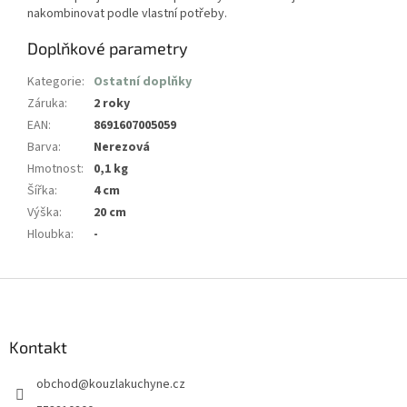
nakombinovat podle vlastní potřeby.
Doplňkové parametry
Kategorie
:
Ostatní doplňky
Záruka
:
2 roky
EAN
:
8691607005059
Barva
:
Nerezová
Hmotnost
:
0,1 kg
Šířka
:
4 cm
Výška
:
20 cm
Hloubka
:
-
Z
á
p
a
Kontakt
t
obchod
@
kouzlakuchyne.cz
í