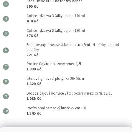
Sada 3ks košů 10l na tříděný odpad
395 Kč
Coffee - džezva 3 šálky
objem 170 ml
438 Kč
Coffee - džezva 2 šálky
objem 130 ml
376 Kč
Smaltovaný hrnec se sítkem na smažení - 4l
- řízky jako od
babičky
721 Kč
Proline Gastro nerezový hrnec 9,5l
1 880 Kč
Litinová grilovací plotýnka 26x26cm
1 620 Kč
Droppa čajová konvice 2 l
z poctivé nerezi Cr.Ni. 18/10
1 085 Kč
Profesional nerezový hrnec 22 cm - 3l
1 345 Kč
Kouzla Kuchyně