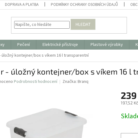
DOPRAVA A PLATBA
PODMÍNKY OCHRANY OSOBNÍCH ÚDAJŮ
OBC
HLEDAT
oxy
Pečení
Elektrické přístroje
Plastové výrobky
K
 - úložný kontejner/box s víkem 16 l transparentní
r - úložný kontejner/box s víkem 16 l 
né
noceno
Podrobnosti hodnocení
Značka:
Branq
ní
239
u
197,52 K
Měrná
Skla
cena:
ek.