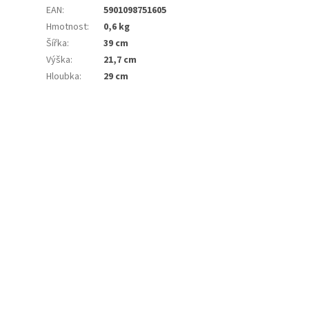
EAN
:
5901098751605
Hmotnost
:
0,6 kg
Šířka
:
39 cm
Výška
:
21,7 cm
Hloubka
:
29 cm