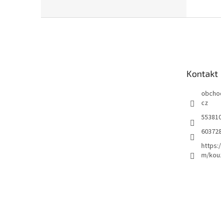
Z
á
p
a
t
Kontakt
í
obcho
cz
55381
60372
https:
m/kou