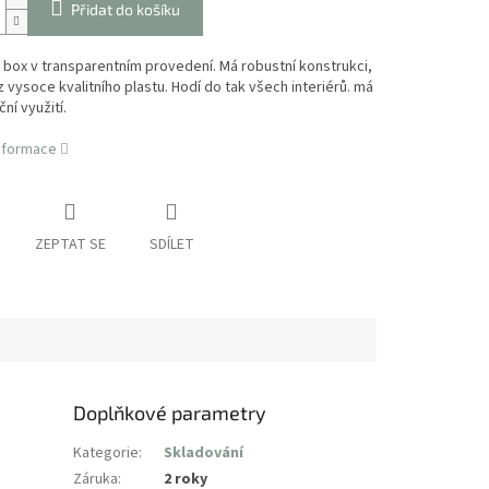
Přidat do košíku
 box v transparentním provedení. Má robustní konstrukci,
 vysoce kvalitního plastu. Hodí do tak všech interiérů. má
ní využití.
informace
ZEPTAT SE
SDÍLET
Doplňkové parametry
Kategorie
:
Skladování
Záruka
:
2 roky