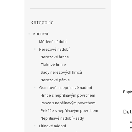
n
e
l
Přeskočit
Kategorie
kategorie
KUCHYNĚ
Měděné nádobí
Nerezové nádobí
Nerezové hrnce
Tlakové hrnce
Sady nerezových hrnců
Nerezové pánve
Granitové a nepřilnavé nádobí
Popi
Hrnce s nepřilnavým povrchem
Pánve s nepřilnavým povrchem
Pekáče s nepřilnavým povrchem
Det
Nepřilnavé nádobí - sady
Litinové nádobí