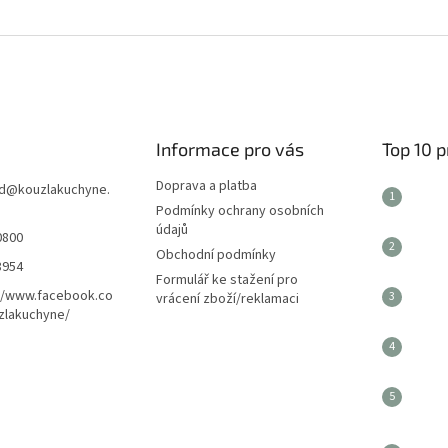
Informace pro vás
Top 10 
Doprava a platba
d
@
kouzlakuchyne.
Podmínky ochrany osobních
údajů
0800
Obchodní podmínky
8954
Formulář ke stažení pro
//www.facebook.co
vrácení zboží/reklamaci
zlakuchyne/