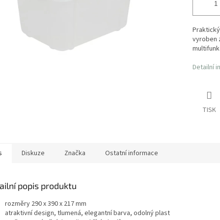
Praktický
vyroben z
multifunkč
Detailní 
TISK
s
Diskuze
Značka
Ostatní informace
ailní popis produktu
rozměry
290 x 390 x 217
mm
atraktivní design, tlumená, elegantní barva, odolný plast