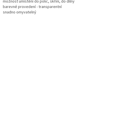
možnost umístění do polic, skříní, do dílny
barevné provedení - transparentní
snadno omyvatelný