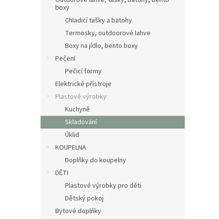
Outdorové láhve, tašky, batohy, bento
boxy
Chladicí tašky a batohy
Termosky, outdoorové lahve
Boxy na jídlo, bento boxy
Pečení
Pečicí formy
Elektrické přístroje
Plastové výrobky
Kuchyně
Skladování
Úklid
KOUPELNA
Doplňky do koupelny
DĚTI
Plastové výrobky pro děti
Dětský pokoj
Bytové doplňky