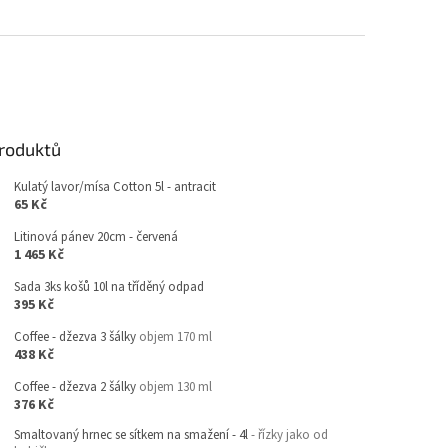
produktů
Kulatý lavor/mísa Cotton 5l - antracit
65 Kč
Litinová pánev 20cm - červená
1 465 Kč
Sada 3ks košů 10l na tříděný odpad
395 Kč
Coffee - džezva 3 šálky
objem 170 ml
438 Kč
Coffee - džezva 2 šálky
objem 130 ml
376 Kč
Smaltovaný hrnec se sítkem na smažení - 4l
- řízky jako od