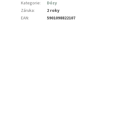
Kategorie
:
Dózy
Záruka
:
2 roky
EAN
:
5901098822107