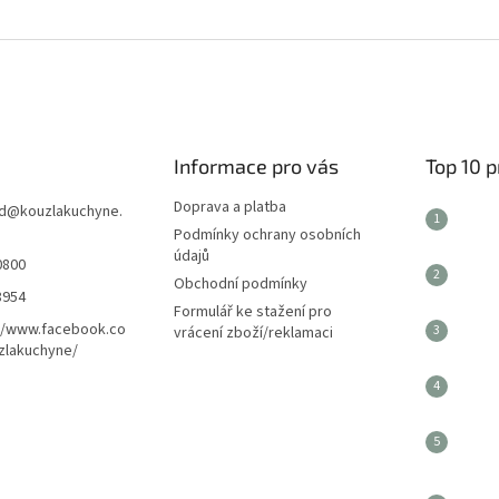
Informace pro vás
Top 10 
Doprava a platba
d
@
kouzlakuchyne.
Podmínky ochrany osobních
údajů
0800
Obchodní podmínky
8954
Formulář ke stažení pro
//www.facebook.co
vrácení zboží/reklamaci
zlakuchyne/