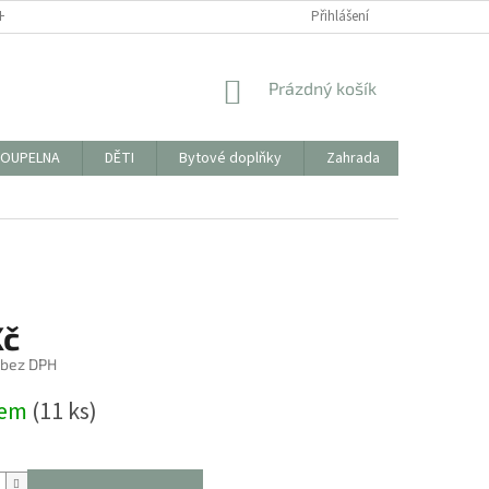
HODNÍ PODMÍNKY
FORMULÁŘ KE STAŽENÍ PRO VRÁCENÍ ZBOŽÍ/REKLAMAC
Přihlášení
NÁKUPNÍ
Prázdný košík
KOŠÍK
OUPELNA
DĚTI
Bytové doplňky
Zahrada
PYTLÍKY 
Kč
 bez DPH
dem
(11 ks)