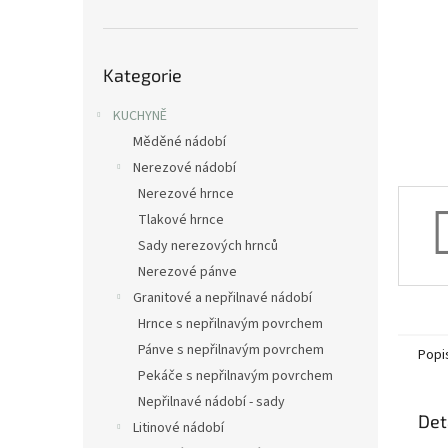
n
e
l
Přeskočit
Kategorie
kategorie
KUCHYNĚ
Měděné nádobí
Nerezové nádobí
Nerezové hrnce
Tlakové hrnce
Sady nerezových hrnců
Nerezové pánve
Granitové a nepřilnavé nádobí
Hrnce s nepřilnavým povrchem
Pánve s nepřilnavým povrchem
Popi
Pekáče s nepřilnavým povrchem
Nepřilnavé nádobí - sady
Det
Litinové nádobí