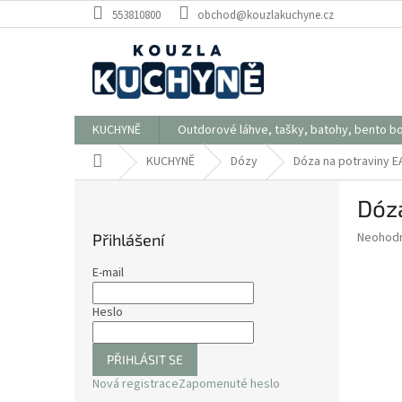
Přejít
553810800
obchod@kouzlakuchyne.cz
na
obsah
KUCHYNĚ
Outdorové láhve, tašky, batohy, bento b
Domů
KUCHYNĚ
Dózy
Dóza na potraviny E
P
Dóza
o
s
Průměr
Neohod
Přihlášení
t
hodnoce
r
produkt
E-mail
a
je
0,0
n
Heslo
z
n
5
í
hvězdič
PŘIHLÁSIT SE
p
Nová registrace
Zapomenuté heslo
a