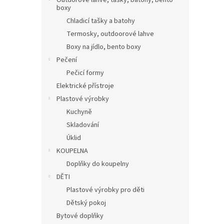
Outdorové láhve, tašky, batohy, bento
boxy
Chladicí tašky a batohy
Termosky, outdoorové lahve
Boxy na jídlo, bento boxy
Pečení
Pečicí formy
Elektrické přístroje
Plastové výrobky
Kuchyně
Skladování
Úklid
KOUPELNA
Doplňky do koupelny
DĚTI
Plastové výrobky pro děti
Dětský pokoj
Bytové doplňky