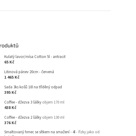
produktů
Kulatý lavor/mísa Cotton 5l - antracit
65 Kč
Litinová pánev 20cm - červená
1 465 Kč
Sada 3ks košů 10l na tříděný odpad
395 Kč
Coffee - džezva 3 šálky
objem 170 ml
438 Kč
Coffee - džezva 2 šálky
objem 130 ml
376 Kč
Smaltovaný hrnec se sítkem na smažení - 4l
- řízky jako od