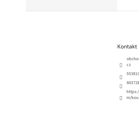
Z
á
p
a
t
Kontakt
í
obcho
cz
55381
60372
https:
m/kou