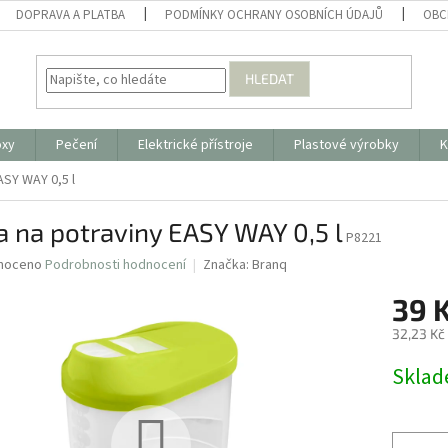
DOPRAVA A PLATBA
PODMÍNKY OCHRANY OSOBNÍCH ÚDAJŮ
OBC
HLEDAT
oxy
Pečení
Elektrické přístroje
Plastové výrobky
K
ASY WAY 0,5 l
 na potraviny EASY WAY 0,5 l
P8221
né
noceno
Podrobnosti hodnocení
Značka:
Branq
ní
39 
u
32,23 Kč
Měrná
Skla
cena:
ek.