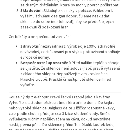
se drsným drátěnkám, které by mohly povrch poškrábat.
Skladování:
Skladujte klasicky v poličce. Vzhledem k
vyššímu štíhlému designu doporučujeme neskládat
sklenice do sebe (nestohovat), aby se předešlo jejich
zaseknutí či poškození hran.
Certifikáty a bezpečnostní varování
Zdravotní nezávadnost:
Výrobek je 100% zdravotně
nezávadný, certifikovaný pro styk s potravinami a splňuje
evropské normy.
Bezpečnostní upozornění:
Před nalitím teplého nápoje
se ujistěte, že sklenice není ledová (např. právě vytažená
z chladného sklepa). Nepoužívejte v mikrovlnné ani
klasické troubě. Prasklé či naštípnuté sklenice ihned
vyřaďte.
Kouzelný tip z e-shopu: Pravé řecké Frappé jako z kavárny
Vytvořte si středomořskou atmosféru přímo doma. Do šejkru
nebo vysoké sklenice Uniglass dejte 2 lžičky rozpustné kávy,
cukr podle chuti a přidejte cca 3 lžíce studené vody. Směs
vyšlehejte ručním napěňovačem na kávu, dokud nevznikne
hustá, pevná pěna. Do sklenice přihoďte několik kostek ledu,