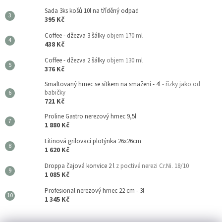
Sada 3ks košů 10l na tříděný odpad
395 Kč
Coffee - džezva 3 šálky
objem 170 ml
438 Kč
Coffee - džezva 2 šálky
objem 130 ml
376 Kč
Smaltovaný hrnec se sítkem na smažení - 4l
- řízky jako od
babičky
721 Kč
Proline Gastro nerezový hrnec 9,5l
1 880 Kč
Litinová grilovací plotýnka 26x26cm
1 620 Kč
Droppa čajová konvice 2 l
z poctivé nerezi Cr.Ni. 18/10
1 085 Kč
Profesional nerezový hrnec 22 cm - 3l
1 345 Kč