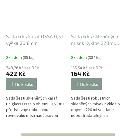
Sada 6 ks karaf OSSA 0,5 l
Sada 6 ks skleněných
výška 20,8 cm
misek Kyklos 220ml
průměr 10,8 cm
Skladem
(95 ks)
Skladem
(384 ks)
348,76 Kč bez DPH
135,54 Kč bez DPH
422 Kč
164 Kč
Do košíku
Do košíku
Sada šesti skleněných karaf
Sada šesti robustních
Uniglass Ossa o objemu 0,5 litru
skleněných misek Kyklos o
představuje dokonalou
objemu 220 ml se stane
rovnováhu mezi nadčasovou
nepostradatelným a
elegancí a každodenní
všestranným pomocníkem ve
praktičností. Díky čistým liniím,
vaší kuchyni. Tyto misky v sobě
špičkové...
spojují maximální hygienu...