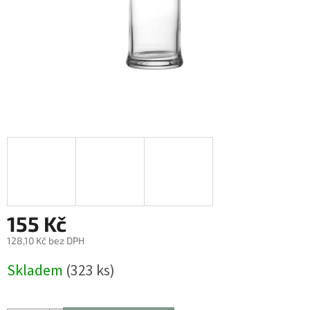
155 Kč
128,10 Kč bez DPH
Měrná
Skladem
(323 ks)
cena: