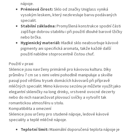
nápoje.
Prémiová čirost:
Sklo od značky Uniglass vyniká
vysokým leskem, který nezkresluje barvu podávaných
specialit.
Stabilní základna:
Promyšlená konstrukce spodní části
zajišťuje dobrou stabilitu i při použití dlouhé barové lžičky
nebo brčka.
Hygienický materiál:
Hladké sklo neabsorbuje kávové
pigmenty ani specifická aromata, takže každé další
použití nabídne stoprocentně čistou chuť.
Použití v praxi
Sklenice jsou navrženy primárně pro kávovou kulturu. Díky
průměru 7 cm se s nimi velmi pohodlně manipuluje a skvěle
pasují pod většinu trysek domácích kávovarů při přípravě
mléčných specialit. Mimo kávovou sezónu je můžete využít jako
elegantní skleničky na long drinky, vrstvené ovocné dezerty
nebo do nich naaranžovat plovoucí svíčky a vytvořit tak
romantickou atmosféru u stolu.
Kompatibilita a omezení
Sklenice jsou určeny pro studené nápoje, ledové kávové
speciality a teplé mléčné nápoje.
Teplotní limit:
Maximální doporučená teplota nápoje je