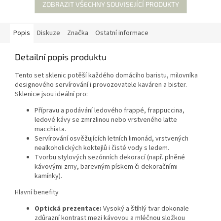
ZOBRAZIT VŠECHNY SOUVISEJÍCÍ PRODUKTY
Popis
Diskuze
Značka
Ostatní informace
Detailní popis produktu
Tento set sklenic potěší každého domácího baristu, milovníka
designového servírování i provozovatele kaváren a bister.
Sklenice jsou ideální pro:
Přípravu a podávání ledového frappé, frappuccina,
ledové kávy se zmrzlinou nebo vrstveného latte
macchiata.
Servírování osvěžujících letních limonád, vrstvených
nealkoholických koktejlů i čisté vody s ledem.
Tvorbu stylových sezónních dekorací (např. plněné
kávovými zrny, barevným pískem či dekoračními
kamínky).
Hlavní benefity
Optická prezentace:
Vysoký a štíhlý tvar dokonale
zdůrazní kontrast mezi kávovou a mléčnou složkou