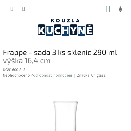
Přejít
NÁKUP
na
obsah
KOŠÍK
Frappe - sada 3 ks sklenic 290 ml
výška 16,4 cm
UG91600-SL3
Průměrné
Neohodnoceno
Podrobnosti hodnocení
Značka:
Uniglass
hodnocení
produktu
je
0,0
z
5
hvězdiček.