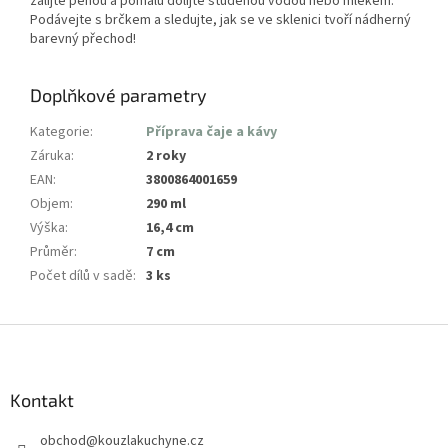
zalijte pěnou a pomalu dolijte studenou vodou nebo mlékem.
Podávejte s brčkem a sledujte, jak se ve sklenici tvoří nádherný
barevný přechod!
Doplňkové parametry
Kategorie
:
Příprava čaje a kávy
Záruka
:
2 roky
EAN
:
3800864001659
Objem
:
290 ml
Výška
:
16,4 cm
Průměr
:
7 cm
Počet dílů v sadě
:
3 ks
Z
á
p
a
Kontakt
t
obchod
@
kouzlakuchyne.cz
í