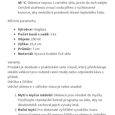
65 °C
. Sklenice nejsou z varného skla, proto do nich nelijte
čerstvě uvařenou vroucí vodu přímo z rychlovarné
konvice, aby nedošlo k prasknutí vlivem teplotního šoku.
Klíčové parametry
Výrobce:
Uniglass
Počet kusů v sadě:
3 ks
Objem:
290 ml
Výška:
16,4 cm
Průměr:
7 cm
Materiál:
Vysoce kvalitní čiré sklo
Varianty
Produkt je dodáván v praktickém setu 3 kusů, který představuje
ideální velikost pro rodinné ranní rituály nebo odpolední kávu s
přáteli.
Údržba a čištění
Udržet sklenice v zářivém stavu je velmi snadné:
Mytí v myčce nádobí:
Sklenice jsou vhodné do myčky.
Používejte standardní šetrné programy na sklo, aby se
dlouhodobě zachoval jejich vysoký lesk.
Ruční mytí:
Pro dokonalé vyčištění vysokého tvaru
doporučujeme použít jemnou štětku na sklenice. Vyhněte