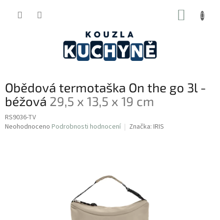
Přejít
NÁKUP
na
obsah
KOŠÍK
Obědová termotaška On the go 3l -
béžová
29,5 x 13,5 x 19 cm
RS9036-TV
Průměrné
Neohodnoceno
Podrobnosti hodnocení
Značka:
IRIS
hodnocení
produktu
je
0,0
z
5
hvězdiček.