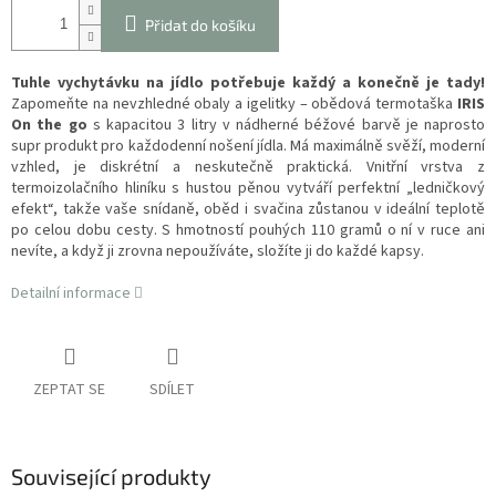
Přidat do košíku
Tuhle vychytávku na jídlo potřebuje každý a konečně je tady!
Zapomeňte na nevzhledné obaly a igelitky – obědová termotaška
IRIS
On the go
s kapacitou 3 litry v nádherné béžové barvě je naprosto
supr produkt pro každodenní nošení jídla. Má maximálně svěží, moderní
vzhled, je diskrétní a neskutečně praktická. Vnitřní vrstva z
termoizolačního hliníku s hustou pěnou vytváří perfektní „ledničkový
efekt“, takže vaše snídaně, oběd i svačina zůstanou v ideální teplotě
po celou dobu cesty. S hmotností pouhých 110 gramů o ní v ruce ani
nevíte, a když ji zrovna nepoužíváte, složíte ji do každé kapsy.
Detailní informace
ZEPTAT SE
SDÍLET
Související produkty