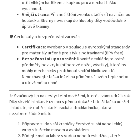
otřít vlhkým hadříkem s kapkou jaru a nechat tašku
vyschnout.
Vnější strana
: Při znečištění zvenku stačí vzít navlhčenou
houbičku. Skvrny nevsakují do hloubky díky voděodolné
úpravě tkaniny.
🛡️ Certifikáty a bezpečnostní varování
Certifikace
: Vyrobeno v souladu s evropskými standardy
pro materiály určené pro styk s potravinami (BPA free).
Bezpečnostní upozornění
: Dovnitř nevkládejte ostré
předměty bez krytu (příborové nože, vývrtky), které by
mohly mechanicky protrhnout vnitřní hliníkovou fólii.
Nenechávejte tašku ležet na přímém sálavém teple nebo
u otevřeného ohně.
✨ Svačinový tip na cesty: Letní osvěžení, které s vámi udrží krok
Díky skvělé hliníkové izolaci s pěnou dokáže tato 3l taška udržet
chlad stejně dobře jako klasická autochladnička, akorát
nezabere žádné místo.
Připravte si do vaší krabičky čerstvé sushi nebo lehký
wrap s kuřecím masem a avokádem.
Přidejte malou láhev s vodou nebo fresh džus, které