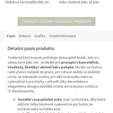
Obědová termotaška IRIS On
nebo studené jídlo, ať jste
the go s kapacitou 3 litry je
kdekoli. Už žádný studený oběd
naprosto supr produkt pro...
nebo svačina na...
ZOBRAZIT VŠECHNY SOUVISEJÍCÍ PRODUKTY
Popis
Diskuze
Značka
Ostatní informace
Detailní popis produktu
Tenhle béžový kousek potřebuje doma úplně každý, kdo si s
sebou bere jídlo ven. Je ideální pro
pracující v kancelářích,
studenty, školáky i aktivní lidi v pohybu
. Skvěle se hodí na
ranní přenos snídaně do práce, pro zdravé obědy na služební
cesty, na odpolední svačiny pro děti na kroužky nebo na
cyklovýlety a procházky v přírodě. Díky decentnímu a
elegantnímu designu neudělá ostudu ani na byznys schůzce.
💡 Hlavní benefity
Geniální rozpojitelné ucho
: Supr vychytávka, díky které
můžete tašku bleskově cvaknout na jiný batoh, na
kočárek nebo na řídítka kola.