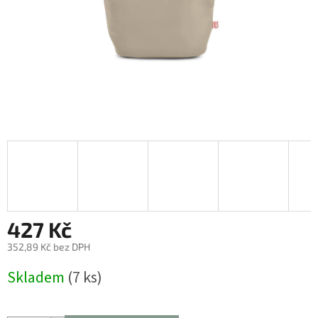
427 Kč
352,89 Kč bez DPH
Měrná
Skladem
(7 ks)
cena: