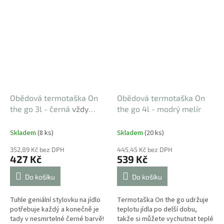
Obědová termotaška On
Obědová termotaška On
the go 3l - černá
vždy
the go 4l - modrý melír
elegantní
Skladem
(8 ks)
Skladem
(20 ks)
352,89 Kč bez DPH
445,45 Kč bez DPH
427 Kč
539 Kč
Do košíku
Do košíku
Tuhle geniální stylovku na jídlo
Termotaška On the go udržuje
potřebuje každý a konečně je
teplotu jídla po delší dobu,
tady v nesmrtelné černé barvě!
takže si můžete vychutnat teplé