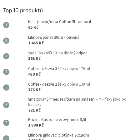
Top 10 produktů
Kulatý lavor/mísa Cotton 5l - antracit
65 Kč
Litinová pánev 20cm - červená
1 465 Kč
Sada 3ks košů 10l na tříděný odpad
395 Kč
Coffee - džezva 3 šálky
objem 170 ml
438 Kč
Coffee - džezva 2 šálky
objem 130 ml
376 Kč
Smaltovaný hrnec se sítkem na smažení - 4l
- řízky jako od
babičky
721 Kč
Proline Gastro nerezový hrnec 9,5l
1 880 Kč
Litinová grilovací plotýnka 26x26cm