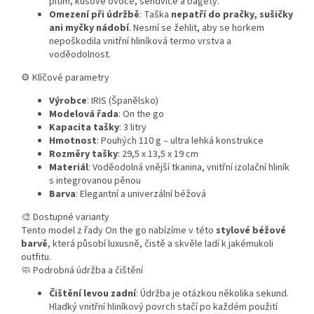
pitím, kusové ovoce, sendviče a bagety.
Omezení při údržbě
: Taška
nepatří do pračky, sušičky
ani myčky nádobí
. Nesmí se žehlit, aby se horkem
nepoškodila vnitřní hliníková termo vrstva a
voděodolnost.
⚙️ Klíčové parametry
Výrobce
: IRIS (Španělsko)
Modelová řada
: On the go
Kapacita tašky
: 3 litry
Hmotnost
: Pouhých 110 g – ultra lehká konstrukce
Rozměry tašky
: 29,5 x 13,5 x 19 cm
Materiál
: Voděodolná vnější tkanina, vnitřní izolační hliník
s integrovanou pěnou
Barva
: Elegantní a univerzální béžová
🎨 Dostupné varianty
Tento model z řady On the go nabízíme v této
stylové béžové
barvě
, která působí luxusně, čistě a skvěle ladí k jakémukoli
outfitu.
🧼 Podrobná údržba a čištění
Čištění levou zadní
: Údržba je otázkou několika sekund.
Hladký vnitřní hliníkový povrch stačí po každém použití