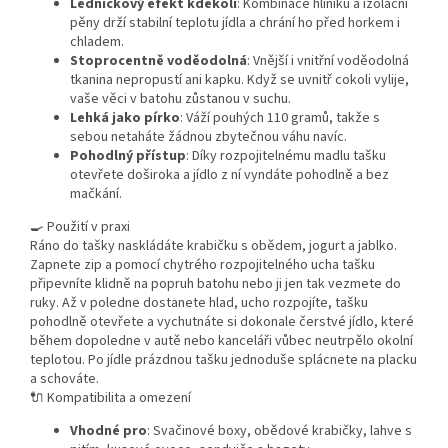
Ledničkový efekt kdekoli
: Kombinace hliníku a izolační
pěny drží stabilní teplotu jídla a chrání ho před horkem i
chladem.
Stoprocentně voděodolná
: Vnější i vnitřní voděodolná
tkanina nepropustí ani kapku. Když se uvnitř cokoli vylije,
vaše věci v batohu zůstanou v suchu.
Lehká jako pírko
: Váží pouhých 110 gramů, takže s
sebou netaháte žádnou zbytečnou váhu navíc.
Pohodlný přístup
: Díky rozpojitelnému madlu tašku
otevřete doširoka a jídlo z ní vyndáte pohodlně a bez
mačkání.
🍳 Použití v praxi
Ráno do tašky naskládáte krabičku s obědem, jogurt a jablko.
Zapnete zip a pomocí chytrého rozpojitelného ucha tašku
připevníte klidně na popruh batohu nebo ji jen tak vezmete do
ruky. Až v poledne dostanete hlad, ucho rozpojíte, tašku
pohodlně otevřete a vychutnáte si dokonale čerstvé jídlo, které
během dopoledne v autě nebo kanceláři vůbec neutrpělo okolní
teplotou. Po jídle prázdnou tašku jednoduše splácnete na placku
a schováte.
🔌 Kompatibilita a omezení
Vhodné pro
: Svačinové boxy, obědové krabičky, lahve s