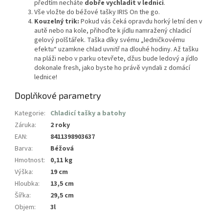
předtím necháte
dobře vychladit v lednici
.
Vše vložte do béžové tašky IRIS On the go.
Kouzelný trik:
Pokud vás čeká opravdu horký letní den v
autě nebo na kole, přihoďte k jídlu namražený chladicí
gelový polštářek. Taška díky svému „ledničkovému
efektu“ uzamkne chlad uvnitř na dlouhé hodiny. Až tašku
na pláži nebo v parku otevřete, džus bude ledový a jídlo
dokonale fresh, jako byste ho právě vyndali z domácí
lednice!
Doplňkové parametry
Kategorie
:
Chladicí tašky a batohy
Záruka
:
2 roky
EAN
:
8411398903637
Barva
:
Béžová
Hmotnost
:
0,11 kg
Výška
:
19 cm
Hloubka
:
13,5 cm
Šířka
:
29,5 cm
Objem
:
3l