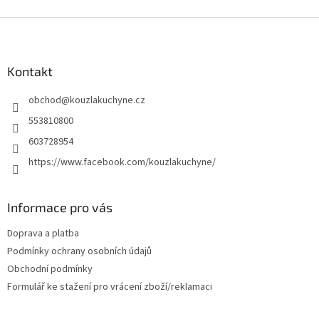
Z
á
p
a
Kontakt
t
obchod
@
kouzlakuchyne.cz
í
553810800
603728954
https://www.facebook.com/kouzlakuchyne/
Informace pro vás
Doprava a platba
Podmínky ochrany osobních údajů
Obchodní podmínky
Formulář ke stažení pro vrácení zboží/reklamaci