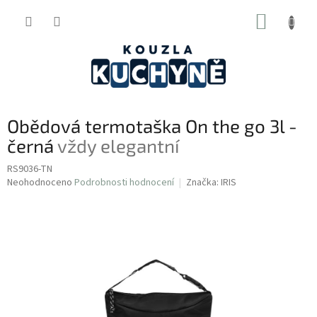
Přejít
NÁKUP
na
obsah
KOŠÍK
Obědová termotaška On the go 3l -
černá
vždy elegantní
RS9036-TN
Průměrné
Neohodnoceno
Podrobnosti hodnocení
Značka:
IRIS
hodnocení
produktu
je
0,0
z
5
hvězdiček.