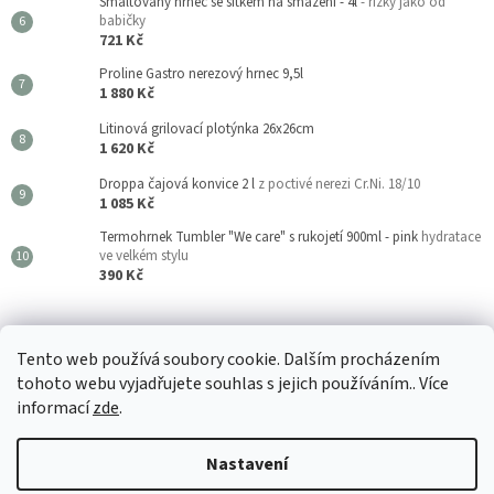
Smaltovaný hrnec se sítkem na smažení - 4l
- řízky jako od
babičky
721 Kč
Proline Gastro nerezový hrnec 9,5l
1 880 Kč
Litinová grilovací plotýnka 26x26cm
1 620 Kč
Droppa čajová konvice 2 l
z poctivé nerezi Cr.Ni. 18/10
1 085 Kč
Termohrnek Tumbler "We care" s rukojetí 900ml - pink
hydratace
ve velkém stylu
390 Kč
Kouzla Kuchyně
Tento web používá soubory cookie. Dalším procházením
tohoto webu vyjadřujete souhlas s jejich používáním.. Více
informací
zde
.
Vytvořil Shoptet
Nastavení