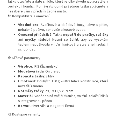
tašku otevřete a dáte si jídlo, které je díky skvělé izolaci stále v
perfektní kondici. Po návratu domů prázdnou tašku splácnete a
nezabere vám v předsíni žádné místo.
🔌 Kompatibilita a omezení
Vhodné pro
: Svačinové a obědové boxy, lahve s pitím,
nebalené pečivo, sendviče a kusové ovoce.
Omezení při údržbě
: Taška
nepatří do pračky, sušičky
ani myčky nádobí
. Nesmí se žehlit, aby se vysokým
teplem nepoškodila vnitřní hliníková vrstva a její izolační
schopnosti.
⚙️ Klíčové parametry
Výrobce
: IRIS (Španělsko)
Modelová řada
: On the go
Kapacita tašky
: 3 litry
Hmotnost
: Pouhých 110 g – ultra lehká konstrukce, která
nezatíží rameno
Rozměry tašky
: 29,5 x 13,5 x 19 cm
Materiál
: Voděodolná vnější tkanina, vnitřní izolační hliník
s integrovanou pěnou
Barva
: Univerzální a elegantní černá
🎨 Dostupné varianty