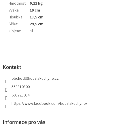
Hmotnost
:
0,11 kg
Výška
:
19 cm
Hloubka
:
13,5 cm
Šířka
:
29,5 cm
Objem
:
3l
Z
á
p
a
Kontakt
t
obchod
@
kouzlakuchyne.cz
í
553810800
603728954
https://www.facebook.com/kouzlakuchyne/
Informace pro vás