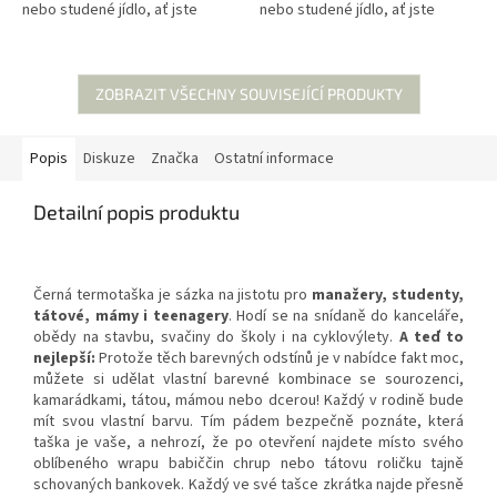
nebo studené jídlo, ať jste
nebo studené jídlo, ať jste
kdekoli. Už žádný studený oběd
kdekoli. Už žádný studený oběd
nebo svačina na...
nebo svačina na...
ZOBRAZIT VŠECHNY SOUVISEJÍCÍ PRODUKTY
Popis
Diskuze
Značka
Ostatní informace
Detailní popis produktu
Černá termotaška je sázka na jistotu pro
manažery, studenty,
tátové, mámy i teenagery
. Hodí se na snídaně do kanceláře,
obědy na stavbu, svačiny do školy i na cyklovýlety.
A teď to
nejlepší:
Protože těch barevných odstínů je v nabídce fakt moc,
můžete si udělat vlastní barevné kombinace se sourozenci,
kamarádkami, tátou, mámou nebo dcerou! Každý v rodině bude
mít svou vlastní barvu. Tím pádem bezpečně poznáte, která
taška je vaše, a nehrozí, že po otevření najdete místo svého
oblíbeného wrapu babiččin chrup nebo tátovu roličku tajně
schovaných bankovek. Každý ve své tašce zkrátka najde přesně