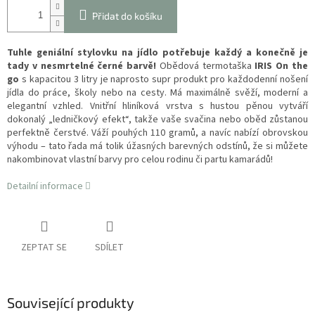
Přidat do košíku
Tuhle geniální stylovku na jídlo potřebuje každý a konečně je
tady v nesmrtelné černé barvě!
Obědová termotaška
IRIS On the
go
s kapacitou 3 litry je naprosto supr produkt pro každodenní nošení
jídla do práce, školy nebo na cesty. Má maximálně svěží, moderní a
elegantní vzhled. Vnitřní hliníková vrstva s hustou pěnou vytváří
dokonalý „ledničkový efekt“, takže vaše svačina nebo oběd zůstanou
perfektně čerstvé. Váží pouhých 110 gramů, a navíc nabízí obrovskou
výhodu – tato řada má tolik úžasných barevných odstínů, že si můžete
nakombinovat vlastní barvy pro celou rodinu či partu kamarádů!
Detailní informace
ZEPTAT SE
SDÍLET
Související produkty