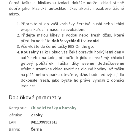
Černá taška s hliníkovou izolací dokáže udržet chlad stejně
dobře jako klasická autochladnička, akorát nezabere žádné
místo.
Připravte si do vaší krabičky čerstvé sushi nebo lehký
wrap s kuřecím masem a avokádem.
Přidejte malou láhev s vodou nebo fresh džus, které
předtím necháte
dobře vychladit v lednici
.
Vše vložte do černé tašky IRIS On the go.
Kouzelný trik:
Pokud vás čeká opravdu horký letní den v
autě nebo na kole, přihoďte k jídlu namražený chladicí
gelový polštářek. Taška díky svému „ledničkovému
efektu“ uzamkne chlad uvnitř na dlouhé hodiny. Až tašku
na pláži nebo v parku otevřete, džus bude ledový a jídlo
dokonale fresh, jako byste ho právě vyndali z domácí
lednice!
Doplňkové parametry
Kategorie
:
Chladicí tašky a batohy
Záruka
:
2 roky
EAN
:
8411398903613
Barva
:
Černá