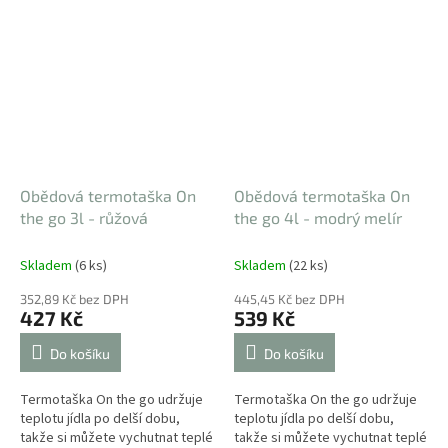
Obědová termotaška On
Obědová termotaška On
the go 3l - růžová
the go 4l - modrý melír
Skladem
(6 ks)
Skladem
(22 ks)
352,89 Kč bez DPH
445,45 Kč bez DPH
427 Kč
539 Kč
Do košíku
Do košíku
Termotaška On the go udržuje
Termotaška On the go udržuje
teplotu jídla po delší dobu,
teplotu jídla po delší dobu,
takže si můžete vychutnat teplé
takže si můžete vychutnat teplé