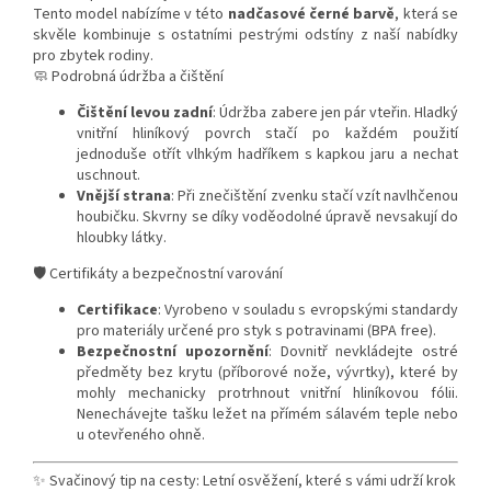
Tento model nabízíme v této
nadčasové černé barvě
, která se
skvěle kombinuje s ostatními pestrými odstíny z naší nabídky
pro zbytek rodiny.
🧼 Podrobná údržba a čištění
Čištění levou zadní
: Údržba zabere jen pár vteřin. Hladký
vnitřní hliníkový povrch stačí po každém použití
jednoduše otřít vlhkým hadříkem s kapkou jaru a nechat
uschnout.
Vnější strana
: Při znečištění zvenku stačí vzít navlhčenou
houbičku. Skvrny se díky voděodolné úpravě nevsakují do
hloubky látky.
🛡️ Certifikáty a bezpečnostní varování
Certifikace
: Vyrobeno v souladu s evropskými standardy
pro materiály určené pro styk s potravinami (BPA free).
Bezpečnostní upozornění
: Dovnitř nevkládejte ostré
předměty bez krytu (příborové nože, vývrtky), které by
mohly mechanicky protrhnout vnitřní hliníkovou fólii.
Nenechávejte tašku ležet na přímém sálavém teple nebo
u otevřeného ohně.
✨ Svačinový tip na cesty: Letní osvěžení, které s vámi udrží krok