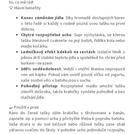
to, co má rád!
💡 Hlavní benefity
Konec záměnám jídla
: Díky hromadě dostupných barev
v této řadě si každý v rodině pozná svou tašku na první
dobrou.
Chytré rozpojitelné ucho
: Supr vychytávka, se kterou
tašku bleskově cvaknete na jiný batoh, řídítka kola nebo
madlo kočárku.
Ledničkový efekt kdekoli na cestách
: Izolační hliník s
pěnou drží stabilní teplotu jídla a spolehlivě ho chrání před
horkem i mrazem.
100% voděodolnost
: Vnější i vnitřní tkanina nepropustí
ven ani kapku. Pokud vám uvnitř povolí víčko od jogurtu,
vaše osobní věci v batohu jsou v suchu.
Pohodlný přístup
: Rozpojitelné madlo umožní tašku
otevřít doširoka, takže krabičky vyndáte pohodlně a bez
mačkání jídla.
🍳 Použití v praxi
Ráno do černé tašky dáte krabičku s těstovinami a banán,
zapnete zip a pomocí ucha ji přichytíte třeba k popruhu batohu.
Vaše dcera si do své béžové nebo růžové tašky zase sbalí
zdravou svačinu do školy. V poledne ucho jednoduše rozpojíte,