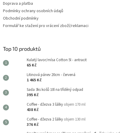
Doprava a platba
Podmínky ochrany osobních údajů
Obchodní podmínky
Formulář ke stažení pro vrácení zboží/reklamaci
Top 10 produktů
Kulatý lavor/mísa Cotton 5l - antracit
65 Kč
Litinová pánev 20cm - červená
1 465 Kč
Sada 3ks košů 10l na tříděný odpad
395 Kč
Coffee - džezva 3 šálky
objem 170 ml
438 Kč
Coffee - džezva 2 šálky
objem 130 ml
376 Kč