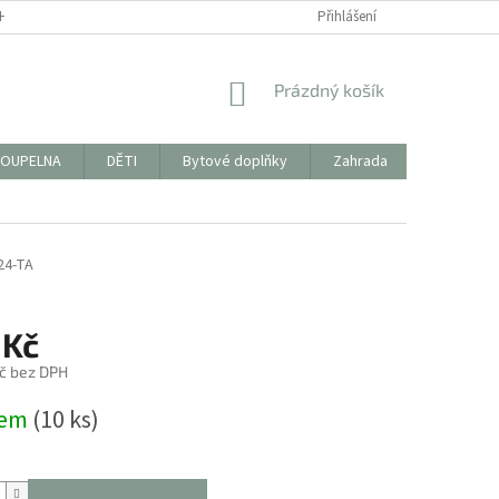
HODNÍ PODMÍNKY
FORMULÁŘ KE STAŽENÍ PRO VRÁCENÍ ZBOŽÍ/REKLAMAC
Přihlášení
NÁKUPNÍ
Prázdný košík
KOŠÍK
OUPELNA
DĚTI
Bytové doplňky
Zahrada
PYTLÍKY 
24-TA
 Kč
č bez DPH
dem
(10 ks)