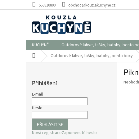
Přejít
553810800
obchod@kouzlakuchyne.cz
na
obsah
KUCHYNĚ
Outdorové láhve, tašky, batohy, bento b
Domů
Outdorové láhve, tašky, batohy, bento boxy
P
Pikn
o
s
Průměr
Neohod
Přihlášení
t
hodnoce
r
produkt
E-mail
a
je
0,0
n
Heslo
z
n
5
í
hvězdič
PŘIHLÁSIT SE
p
Nová registrace
Zapomenuté heslo
a