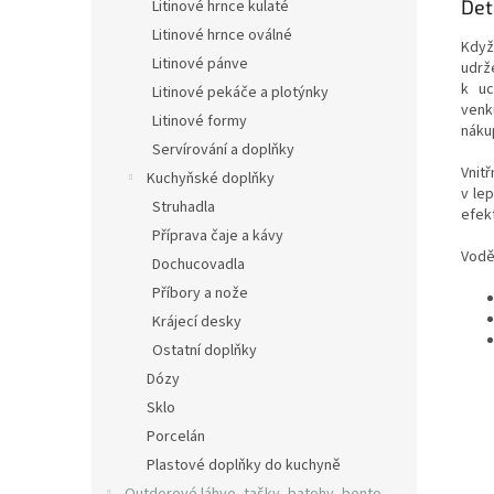
Det
Litinové hrnce kulaté
Litinové hrnce oválné
Když
Litinové pánve
udrž
k uc
Litinové pekáče a plotýnky
ven
Litinové formy
náku
Servírování a doplňky
Vnit
Kuchyňské doplňky
v le
Struhadla
efekt
Příprava čaje a kávy
Vodě
Dochucovadla
Příbory a nože
Krájecí desky
Ostatní doplňky
Dózy
Sklo
Porcelán
Plastové doplňky do kuchyně