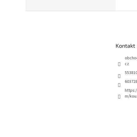
Z
á
p
a
t
Kontakt
í
obcho
cz
55381
60372
https:
m/kou