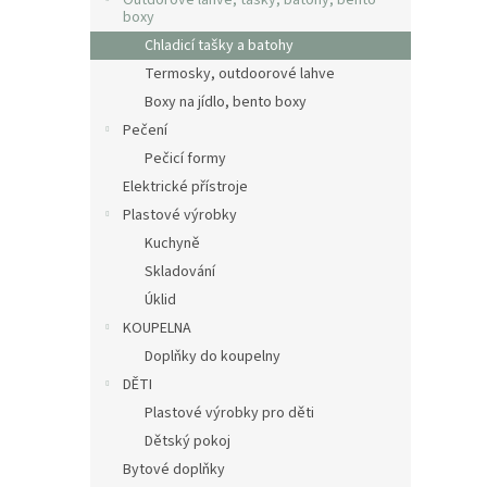
Outdorové láhve, tašky, batohy, bento
boxy
Chladicí tašky a batohy
Termosky, outdoorové lahve
Boxy na jídlo, bento boxy
Pečení
Pečicí formy
Elektrické přístroje
Plastové výrobky
Kuchyně
Skladování
Úklid
KOUPELNA
Doplňky do koupelny
DĚTI
Plastové výrobky pro děti
Dětský pokoj
Bytové doplňky