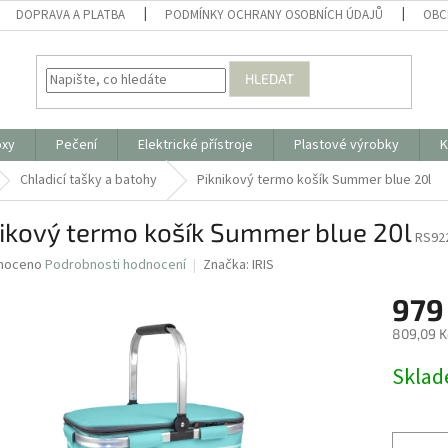
DOPRAVA A PLATBA
PODMÍNKY OCHRANY OSOBNÍCH ÚDAJŮ
OBC
HLEDAT
oxy
Pečení
Elektrické přístroje
Plastové výrobky
K
Chladicí tašky a batohy
Piknikový termo košík Summer blue 20l
ikový termo košík Summer blue 20l
RS92
né
noceno
Podrobnosti hodnocení
Značka:
IRIS
ní
979
u
809,09 K
Měrná
Skla
cena:
ek.