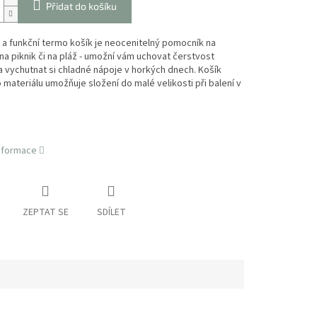
Přidat do košíku
 a funkční termo košík je neocenitelný pomocník na
na piknik či na pláž - umožní vám uchovat čerstvost
a vychutnat si chladné nápoje v horkých dnech. Košík
 materiálu umožňuje složení do malé velikosti při balení v
informace
ZEPTAT SE
SDÍLET