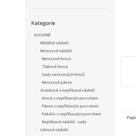
n
e
l
Přeskočit
Kategorie
kategorie
KUCHYNĚ
Měděné nádobí
Nerezové nádobí
Nerezové hrnce
Tlakové hrnce
Sady nerezových hrnců
Nerezové pánve
Granitové a nepřilnavé nádobí
Hrnce s nepřilnavým povrchem
Pánve s nepřilnavým povrchem
Pekáče s nepřilnavým povrchem
Popi
Nepřilnavé nádobí - sady
Litinové nádobí