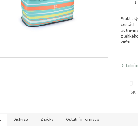
Praktický
cestách, 
potravin 
z lehkého
kufru.
Detailní 
TISK
s
Diskuze
Značka
Ostatní informace