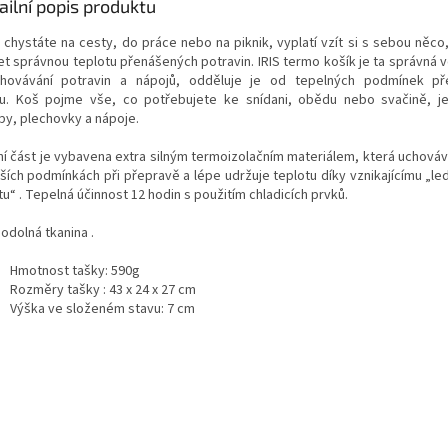
ailní popis produktu
 chystáte na cesty, do práce nebo na piknik, vyplatí vzít si s sebou něco
et správnou teplotu přenášených potravin. IRIS termo košík je ta správná v
hovávání potravin a nápojů, odděluje je od tepelných podmínek přev
ku.
Koš pojme vše, co potřebujete ke snídani, obědu nebo svačině, je
py, plechovky a nápoje.
řní část je vybavena extra silným termoizolačním materiálem, která uchováv
pších podmínkách při přepravě a lépe udržuje teplotu díky vznikajícímu „l
u“ . Tepelná účinnost 12 hodin s použitím chladicích prvků.
odolná tkanina .
Hmotnost tašky: 590g
Rozměry tašky : 43 x 24 x 27 cm
Výška ve složeném stavu: 7 cm