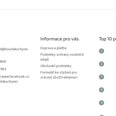
Informace pro vás
Top 10 
Doprava a platba
d
@
kouzlakuchyne.
Podmínky ochrany osobních
údajů
0800
Obchodní podmínky
8954
Formulář ke stažení pro
//www.facebook.co
vrácení zboží/reklamaci
zlakuchyne/