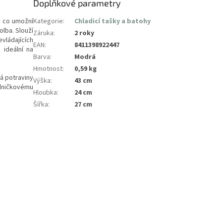
Doplňkové parametry
, co umožní
Kategorie
:
Chladicí tašky a batohy
olba. Slouží
Záruka
:
2 roky
ládajících
EAN
:
8411398922447
 ideální na
Barva
:
Modrá
Hmotnost
:
0,59 kg
á potraviny
Výška
:
43 cm
edničkovému
Hloubka
:
24 cm
Šířka
:
27 cm