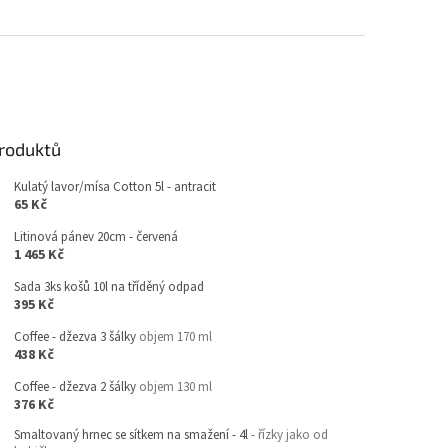
produktů
Kulatý lavor/mísa Cotton 5l - antracit
65 Kč
Litinová pánev 20cm - červená
1 465 Kč
Sada 3ks košů 10l na tříděný odpad
395 Kč
Coffee - džezva 3 šálky
objem 170 ml
438 Kč
Coffee - džezva 2 šálky
objem 130 ml
376 Kč
Smaltovaný hrnec se sítkem na smažení - 4l
- řízky jako od