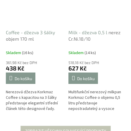
Coffee - džezva 3 šálky
Milk - džezva 0,5 l
nerez
objem 170 ml
Cr.Ni.18/10
Skladem
(16 ks)
Skladem
(14 ks)
361,98 Kč bez DPH
518,18 Kč bez DPH
438 Kč
627 Kč
Do košíku
Do košíku
Nerezová džezva Korkmaz
Multifunkční nerezový milkpan
Coffee s kapacitou na 3 šálky
Korkmaz Coffee o objemu 0,5
představuje elegantní střední
litru představuje
článek této designové řady.
nepostradatelný a vysoce
Zaujme specifickou geometrií,
variabilní nástroj pro každou
kde vrchní lem přechází ze
moderní kuchyni. Tento
zúžení...
prémiový designový...
ZOBRAZIT VŠECHNY SOUVISEJÍCÍ PRODUKTY