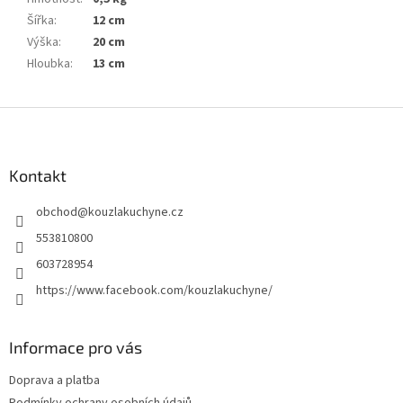
Šířka
:
12 cm
Výška
:
20 cm
Hloubka
:
13 cm
Z
á
p
a
Kontakt
t
obchod
@
kouzlakuchyne.cz
í
553810800
603728954
https://www.facebook.com/kouzlakuchyne/
Informace pro vás
Doprava a platba
Podmínky ochrany osobních údajů