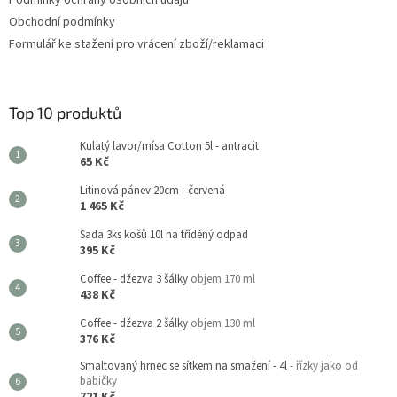
Obchodní podmínky
Formulář ke stažení pro vrácení zboží/reklamaci
Top 10 produktů
Kulatý lavor/mísa Cotton 5l - antracit
65 Kč
Litinová pánev 20cm - červená
1 465 Kč
Sada 3ks košů 10l na tříděný odpad
395 Kč
Coffee - džezva 3 šálky
objem 170 ml
438 Kč
Coffee - džezva 2 šálky
objem 130 ml
376 Kč
Smaltovaný hrnec se sítkem na smažení - 4l
- řízky jako od
babičky
721 Kč