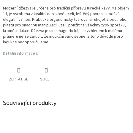
Moderní džezva je určena pro tradiční přípravu turecké kávy. Má objem
1 l, je vyrobena z kvalitní nerezové oceli, leštěný povrch jí dodává
elegatní vzhled. Praktická ergonomicky tvarovaná rukojeť z odolného
plastu pro snadnou manipulaci. Lze ji použít na všechny typy sporáku,
kromě indukce. Džezva je sice magnetická, ale vzhledem k malému
průměru nelze zaručit, že indukční vařič sepne. Z toho důvodu ji pro
indukce nedoporučujeme.
Detailní informace
ZEPTAT SE
SDÍLET
Související produkty