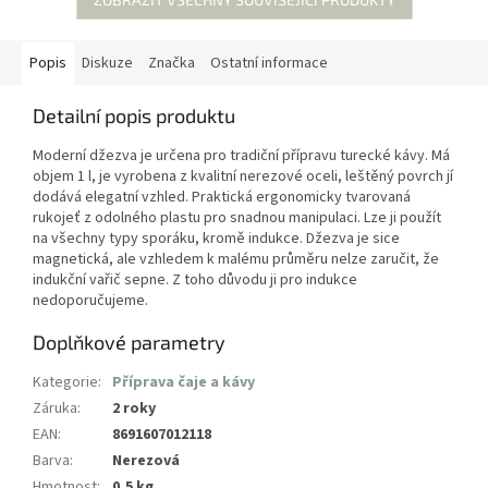
Popis
Diskuze
Značka
Ostatní informace
Detailní popis produktu
Moderní džezva je určena pro tradiční přípravu turecké kávy. Má
objem 1 l, je vyrobena z kvalitní nerezové oceli, leštěný povrch jí
dodává elegatní vzhled. Praktická ergonomicky tvarovaná
rukojeť z odolného plastu pro snadnou manipulaci. Lze ji použít
na všechny typy sporáku, kromě indukce. Džezva je sice
magnetická, ale vzhledem k malému průměru nelze zaručit, že
indukční vařič sepne. Z toho důvodu ji pro indukce
nedoporučujeme.
Doplňkové parametry
Kategorie
:
Příprava čaje a kávy
Záruka
:
2 roky
EAN
:
8691607012118
Barva
:
Nerezová
Hmotnost
:
0,5 kg