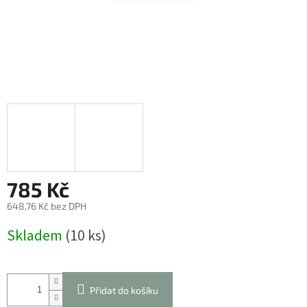
785 Kč
648,76 Kč bez DPH
Měrná
Skladem
(10 ks)
cena:
Přidat do košíku