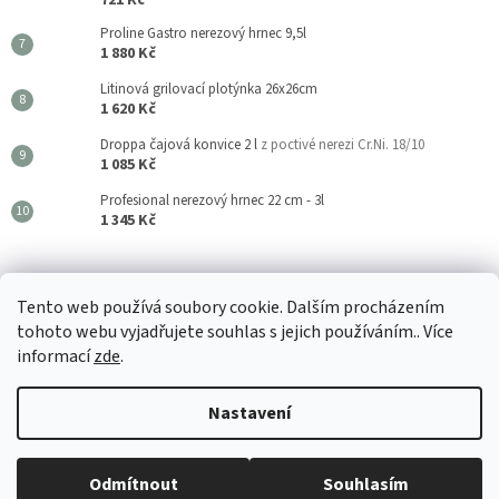
Proline Gastro nerezový hrnec 9,5l
1 880 Kč
Litinová grilovací plotýnka 26x26cm
1 620 Kč
Droppa čajová konvice 2 l
z poctivé nerezi Cr.Ni. 18/10
1 085 Kč
Profesional nerezový hrnec 22 cm - 3l
1 345 Kč
Kouzla Kuchyně
Tento web používá soubory cookie. Dalším procházením
tohoto webu vyjadřujete souhlas s jejich používáním.. Více
informací
zde
.
Vytvořil Shoptet
Nastavení
🚚 Odesíláme do 24 hodin 📦 Vše 100% skladem v našem velkoobchodu
Copyright 2026
Kouzla Kuchyně
. Všechna práva vyhrazena.
Upravit
🛡️ Záruka spokojenosti a osobní přístup 📦 Přímý dovozce & velkoobchod
Odmítnout
Souhlasím
nastavení cookies