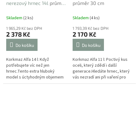
nerezový hrnec 14l
průměr
průměr 30 cm
30 cm
Skladem
(2 ks)
Skladem
(4 ks)
1 965,29 Kč bez DPH
1 793,39 Kč bez DPH
2 378 Kč
2 170 Kč
Do košíku
Do košíku
Korkmaz Alfa 14 l: Když
Korkmaz Alfa 11 l: Poctivý kus
potřebujete víc než jen
oceli, který zdědí i další
hrnec.Tento extra hluboký
generace.Hledáte hrnec, který
model s úctyhodným objemem
vás nezradí ani při vaření pro
14 litrů je vrcholem série Alfa. Je
velkou sešlost? Tento 11litrový
navržen pro ty největší
gigant ze série Alfa je...
kulinářské výzvy...