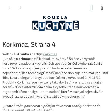
Přejít
NÁKUP
na
obsah
KOŠÍK
Korkmaz
, Strana 4
Webová stránka značky:
Korkmaz
„Značka
Korkmaz
patří k absolutní světové špičce ve výrobě
nerezového nádobí a kuchyňských spotřebičů. Od svého založení v
roce 1972 sází na spojení precizního tureckého řemesla a
nejmodernějších technologií. V naší nabídce doplňuje Korkmaz robustní
litinu Lava o elegantní a vysoce funkční nerezovou ocel Cr-Ni 18/10.
Produkty Korkmaz jsou navrženy tak, aby šetřily energii, čas i vaše
zdraví – díky akutermickým dnům s vysokou tepelnou vodivostí a
ergonomickému designu. Je to nádobí, které v kuchyni nejen skvěle
vypadá, ale především vydrží sloužit celým generacím.“
„Jsme hrdým partnerem a přímým dovozcem značky Korkmaz do
České republiky již od roku 2010.“