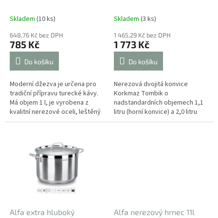
k
t
Skladem
(10 ks)
Skladem
(3 ks)
ů
648,76 Kč bez DPH
1 465,29 Kč bez DPH
785 Kč
1 773 Kč
Do košíku
Do košíku
Moderní džezva je určena pro
Nerezová dvojitá konvice
tradiční přípravu turecké kávy.
Korkmaz Tombik o
Má objem 1 l, je vyrobena z
nadstandardních objemech 1,1
kvalitní nerezové oceli, leštěný
litru (horní konvice) a 2,0 litru
povrch jí dodává elegatní
(spodní konvice) okouzlí svým
vzhled. Praktická ergonomicky...
ikonickým, elegantně
zaobleným tvarem....
Alfa extra hluboký
Alfa nerezový hrnec 11l