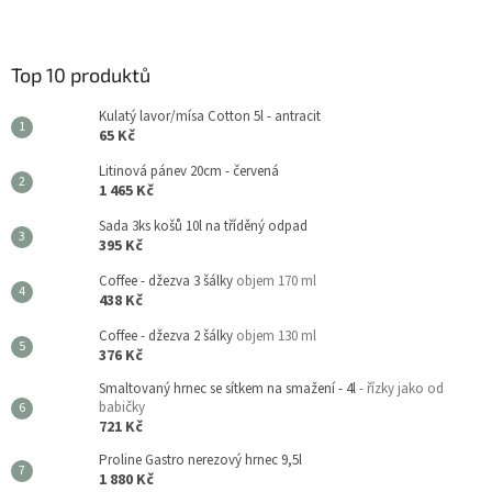
Top 10 produktů
Kulatý lavor/mísa Cotton 5l - antracit
65 Kč
Litinová pánev 20cm - červená
1 465 Kč
Sada 3ks košů 10l na tříděný odpad
395 Kč
Coffee - džezva 3 šálky
objem 170 ml
438 Kč
Coffee - džezva 2 šálky
objem 130 ml
376 Kč
Smaltovaný hrnec se sítkem na smažení - 4l
- řízky jako od
babičky
721 Kč
Proline Gastro nerezový hrnec 9,5l
1 880 Kč