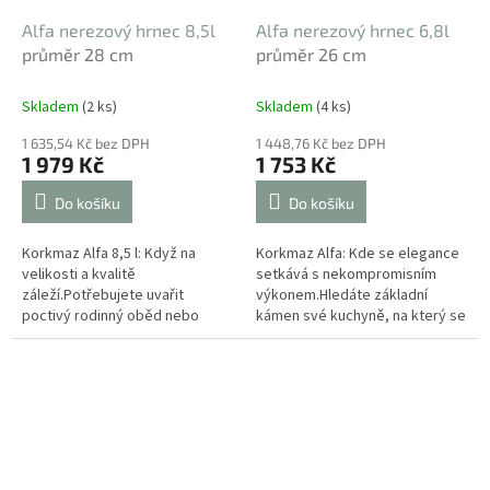
Alfa nerezový hrnec 8,5l
Alfa nerezový hrnec 6,8l
průměr 28 cm
průměr 26 cm
Skladem
(2 ks)
Skladem
(4 ks)
1 635,54 Kč bez DPH
1 448,76 Kč bez DPH
1 979 Kč
1 753 Kč
Do košíku
Do košíku
Korkmaz Alfa 8,5 l: Když na
Korkmaz Alfa: Kde se elegance
velikosti a kvalitě
setkává s nekompromisním
záleží.Potřebujete uvařit
výkonem.Hledáte základní
poctivý rodinný oběd nebo
kámen své kuchyně, na který se
připravit základ pro víkendovou
můžete spolehnout desítky let?
hostinu? Tento velkoobjemový
Nerezový hrnec řady Alfa s
hrnec z řady...
objemem...