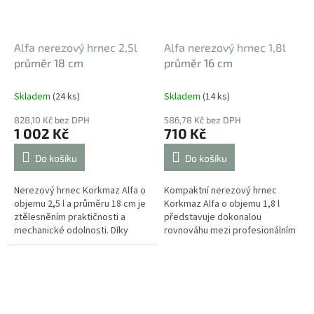
Alfa nerezový hrnec 2,5l
Alfa nerezový hrnec 1,8l
průměr 18 cm
průměr 16 cm
Skladem
(24 ks)
Skladem
(14 ks)
828,10 Kč bez DPH
586,78 Kč bez DPH
1 002 Kč
710 Kč
Do košíku
Do košíku
Nerezový hrnec Korkmaz Alfa o
Kompaktní nerezový hrnec
objemu 2,5 l a průměru 18 cm je
Korkmaz Alfa o objemu 1,8 l
ztělesněním praktičnosti a
představuje dokonalou
mechanické odolnosti. Díky
rovnováhu mezi profesionálním
prvotřídní nerezové oceli a
výkonem a elegantním
extra silnému sendvičovému
designem. Díky extra silnému
dnu je...
sendvičovému dnu a...