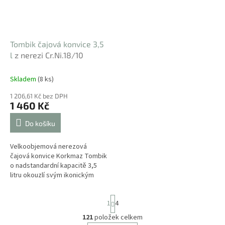
Tombik čajová konvice 3,5
l
z nerezi Cr.Ni.18/10
Skladem
(8 ks)
1 206,61 Kč bez DPH
1 460 Kč
Do košíku
Velkoobjemová nerezová
čajová konvice Korkmaz Tombik
o nadstandardní kapacitě 3,5
litru okouzlí svým ikonickým
zaobleným tvarem a vysokým
zrcadlovým leskem. Tento
S
1
4
exkluzivní...
t
r
121
položek celkem
O
á