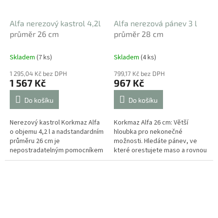
Alfa nerezový kastrol 4,2l
Alfa nerezová pánev 3 l
průměr 26 cm
průměr 28 cm
Skladem
(7 ks)
Skladem
(4 ks)
1 295,04 Kč bez DPH
799,17 Kč bez DPH
1 567 Kč
967 Kč
Do košíku
Do košíku
Nerezový kastrol Korkmaz Alfa
Korkmaz Alfa 26 cm: Větší
o objemu 4,2 l a nadstandardním
hloubka pro nekonečné
průměru 26 cm je
možnosti. Hledáte pánev, ve
nepostradatelným pomocníkem
které orestujete maso a rovnou
pro přípravu rodinných obědů a
v ní připravíte i bohatou
hostin. Díky své nízké výšce 8
omáčku? Tato hluboká nerezová
cm a...
pánev ze...