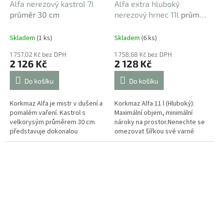
Alfa nerezový kastrol 7l
Alfa extra hluboký
průměr 30 cm
nerezový hrnec 11l
průměr
28 cm
Skladem
(1 ks)
Skladem
(6 ks)
1 757,02 Kč bez DPH
1 758,68 Kč bez DPH
2 126 Kč
2 128 Kč
Do košíku
Do košíku
Korkmaz Alfa je mistr v dušení a
Korkmaz Alfa 11 l (Hluboký):
pomalém vaření. Kastrol s
Maximální objem, minimální
velkorysým průměrem 30 cm
nároky na prostor.Nenechte se
představuje dokonalou
omezovat šířkou své varné
rovnováhu mezi praktickou
desky. Tento extra hluboký
funkčností a moderní
hrnec o průměru 28 cm a výšce
estetikou....
18 cm je...