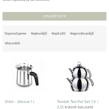
OTEVŘÍT FILTR
Ř
a
Doporučujeme
Nejlevnější
Nejdražší
Nejprodávanější
z
e
Abecedně
n
í
V
p
ý
r
p
o
i
d
s
u
p
k
r
t
o
ů
d
Orbit - džezva 1 l
Tombik Tea Pot Set 1,1l /
u
2,0l
krásně baculaté