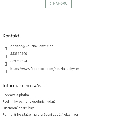
v
NAHORU
n
l
k
á
o
v
Z
d
á
a
á
n
c
p
í
í
a
Kontakt
p
t
r
obchod
@
kouzlakuchyne.cz
í
v
k
553810800
y
603728954
v
ý
https://www.facebook.com/kouzlakuchyne/
p
i
s
Informace pro vás
u
Doprava a platba
Podmínky ochrany osobních údajů
Obchodní podmínky
Formulář ke stažení pro vrácení zboží/reklamaci