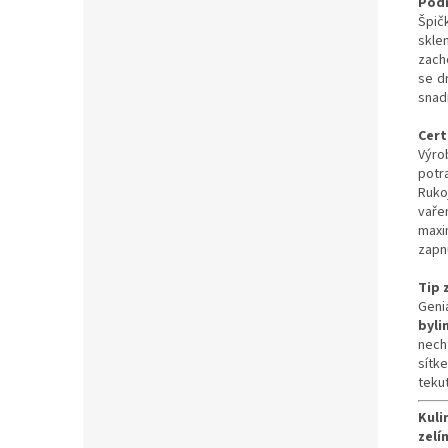
Pod
Špič
skle
zach
se d
snad
Cert
Výro
potr
Rukoj
vaře
maxi
zapn
Tip 
Geni
byli
nech
sítk
tekut
Kuli
zelí