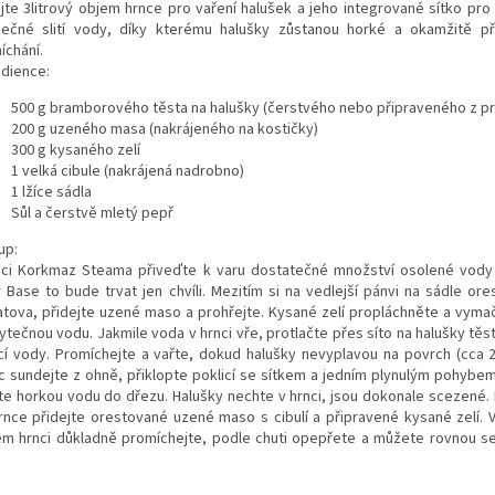
ijte 3litrový objem hrnce pro vaření halušek a jeho integrované sítko pro
ečné slití vody, díky kterému halušky zůstanou horké a okamžitě př
íchání.
edience:
500 g bramborového těsta na halušky (čerstvého nebo připraveného z p
200 g uzeného masa (nakrájeného na kostičky)
300 g kysaného zelí
1 velká cibule (nakrájená nadrobno)
1 lžíce sádla
Sůl a čerstvě mletý pepř
up:
nci Korkmaz Steama přiveďte k varu dostatečné množství osolené vody
 Base to bude trvat jen chvíli. Mezitím si na vedlejší pánvi na sádle ores
atova, přidejte uzené maso a prohřejte. Kysané zelí propláchněte a vymač
ytečnou vodu. Jakmile voda v hrnci vře, protlačte přes síto na halušky těs
cí vody. Promíchejte a vařte, dokud halušky nevyplavou na povrch (cca 2
c sundejte z ohně, přiklopte poklicí se sítkem a jedním plynulým pohyb
jte horkou vodu do dřezu. Halušky nechte v hrnci, jsou dokonale scezené. 
rnce přidejte orestované uzené maso s cibulí a připravené kysané zelí. 
ém hrnci důkladně promíchejte, podle chuti opepřete a můžete rovnou se