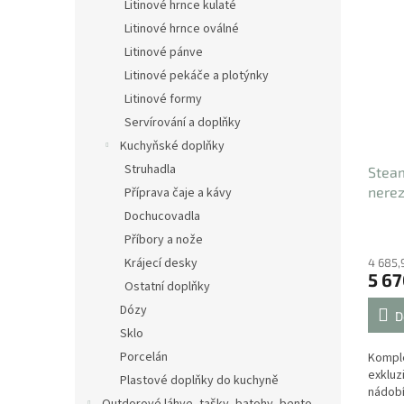
Litinové hrnce kulaté
Litinové hrnce oválné
Litinové pánve
Litinové pekáče a plotýnky
Litinové formy
Servírování a doplňky
Kuchyňské doplňky
Struhadla
Stea
nere
Příprava čaje a kávy
Dochucovadla
Příbory a nože
Krájecí desky
4 685,
5 67
Ostatní doplňky
Dózy
D
Sklo
Porcelán
Komple
exkluz
Plastové doplňky do kuchyně
nádobí