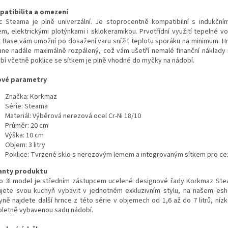
atibilita a omezení
c Steama je plně univerzální. Je stoprocentně kompatibilní s indukční
em, elektrickými plotýnkami i sklokeramikou. Prvotřídní využití tepelné vo
r Base vám umožní po dosažení varu snížit teplotu sporáku na minimum. H
ane nadále maximálně rozpálený, což vám ušetří nemalé finanční náklady 
bí včetně poklice se sítkem je plně vhodné do myčky na nádobí.
ové parametry
Značka: Korkmaz
Série: Steama
Materiál: Výběrová nerezová ocel Cr-Ni 18/10
Průměr: 20 cm
Výška: 10 cm
Objem: 3 litry
Poklice: Tvrzené sklo s nerezovým lemem a integrovaným sítkem pro ce
anty produktu
o 3l model je středním zástupcem ucelené designové řady Korkmaz St
ujete svou kuchyň vybavit v jednotném exkluzivním stylu, na našem es
yně najdete další hrnce z této série v objemech od 1,6 až do 7 litrů, nízk
letně vybavenou sadu nádobí.