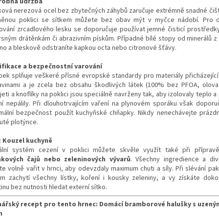
robná údržba
ková nerezová ocel bez zbytečných záhybů zaručuje extrémně snadné čiště
něnou poklici se sítkem můžete bez obav mýt v myčce nádobí. Pro 
ování zrcadlového lesku se doporučuje používat jemné čisticí prostředk
rsným drátěnkám či abrazivním pískům. Případné bílé stopy od minerálů z
no a bleskově odstraníte kapkou octa nebo citronové šťávy.
ifikace a bezpečnostní varování
bek splňuje veškeré přísné evropské standardy pro materiály přicházející
avinami a je zcela bez obsahu škodlivých látek (100% bez PFOA, olova
eti a knoflíky na poklici jsou speciálně navrženy tak, aby izolovaly teplo 
ní nepálily. Při dlouhotrvajícím vaření na plynovém sporáku však dopor
mální bezpečnost použít kuchyňské chňapky. Nikdy nenechávejte prázd
uté plotýnce.
z Kouzel kuchyně
ální systém cezení v poklici můžete skvěle využít také při příprav
nkových čajů nebo zeleninových vývarů
. Všechny ingredience a di
te volně vařit v hrnci, aby odevzdaly maximum chuti a síly. Při slévání pa
em zachytí všechny lístky, koření i kousky zeleniny, a vy získáte doko
inu bez nutnosti hledat externí sítko.
nářský recept pro tento hrnec: Domácí bramborové halušky s uzen
m