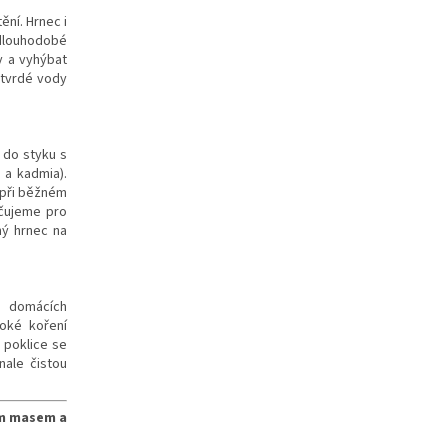
ní. Hrnec i
dlouhodobé
y a vyhýbat
 tvrdé vody
 do styku s
 a kadmia).
a při běžném
učujeme pro
ný hrnec na
ě domácích
voké koření
k poklice se
nale čistou
ým masem a