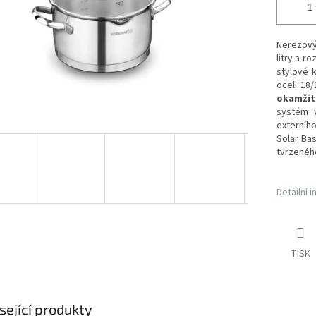
Nerezový
litry a 
stylové 
oceli 18
okamžit
systém 
externíh
Solar Bas
tvrzeného
Detailní 
TISK
sející produkty