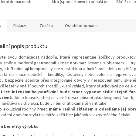
derní domácnosti
litru (spodní konvice) přináší do
24x12 cm p
lou souhru luxusního
moderní domácnosti
domácnost
u a revoluční
autentický rituál přípravy
styl, exklu
čnosti. Tento prémiový
pravého...
praktičnost.
s
Diskuze
Značka
Ostatní informace
ailní popis produktu
vte svou domácnost nádobím, které reprezentuje špičkový produktov
á směr v moderní gastronomii. Hrnec Korkmaz Steama s objemem 3 litry
ty, kteří odmítají kompromisy mezi estetikou a funkčností. Jeho největší p
ostá eliminace cedníků – knedlíky, těstoviny nebo zeleninu nejprve uva
ou bezpečně scedíte přes integrované otvory v nerezovém lemu skleně
ivě leštěný vnější povrch zrcadlí luxusní vzhled, který si uchovává po celé
t let intenzivního používání bude hrnec vypadat stále stejně fan
uzivně
. Jde o kousek, který na varné desce působí jako designový šperk, a
návštěva uvidí v akci, bude v něm chtít okamžitě vařit také.
o exkluzivní rodinný hrnec
máme reálně skladem a odesíláme jej obr
 vaření v novém stylu tak může začít bez jakéhokoliv zbytečného čekání.
ní benefity výrobku