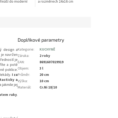
řináší do moderní
a rozměrech 24x16 cm
i nekompromisní
představuje dokonalou
zivitu a maximální
kombinaci velkorysé kapacity,
...
čistého moderního designu a...
Doplňkové parametry
Kategorie
:
KUCHYNĚ
ý design a
 je navržen
Záruka
:
2 roky
ředností je
EAN
:
8691607019919
říte a poté
Objem
:
3 l
né poklice.
 dekády.
I za
Průměr
:
20 cm
tasticky a
Výška
:
10 cm
 jakmile jej
Materiál
:
Cr.Ni 18/10
atem ruky
.