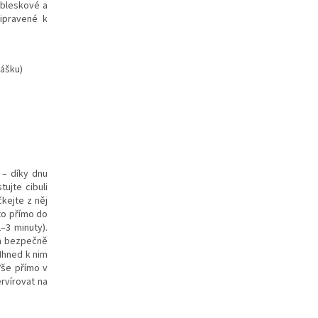
 bleskové a
ipravené k
rášku)
 – díky dnu
tujte cibuli
kejte z něj
to přímo do
–3 minuty).
em bezpečně
Ihned k nim
Vše přímo v
rvírovat na