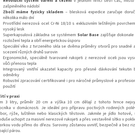
Revoluční systém vaření a cezení
v jednom hrnci šetří čas, místo
zašpiněného nádobí
Zboží máme fyzicky skladem
– blesková expedice zaručuje doru
několika málo dní
Prvotřídní nerezová ocel Cr-Ni 18/10 s exkluzivním leštěným povrchem
vysoký lesk
Superkapsulová základna se systémem
Solar Base
zajišťuje dokonal
rozložení tepla a obří energetickou úsporu
Speciální víko z tvrzeného skla se dvěma průměry otvorů pro snadné
scezení různých druhů surovin
Ergonomické, speciálně tvarované rukojeti z nerezové oceli jsou vy
vůči přenosu tepla
Integrovaný vnitřní ukazatel kapacity pro přesné dávkování tekutin 
odměrky
Robustní zpracování certifikované i pro náročné průmyslové a profesion
použití
ití v praxi
m 3 litry, průměr 20 cm a výška 10 cm dělají z tohoto hrnce nejvyt
cníka v domácnosti. Je ideální pro přípravu poctivých rodinných polé
bor, rýže, luštěnin nebo klasických těstovin. Jakmile je jídlo hotové, 
oduše uchopit za masivní nerezové rukojeti a přes vestavěné sítko v pokli
 horkou vodu přímo do dřezu. Suroviny zůstanou uvnitř, bezpečně a bez riz
ající párou.