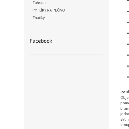
Zahrada
PYTLÍKY NA PEČIVO
Značky
Facebook
Použ
Obje
pomo
bram
jedn
slít
stoup