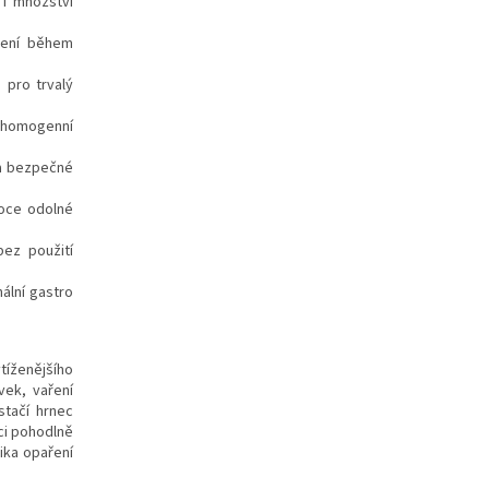
 i množství
čení během
 pro trvalý
e homogenní
 a bezpečné
soce odolné
bez použití
ální gastro
íženějšího
vek, vaření
stačí hrnec
ci pohodlně
ika opaření