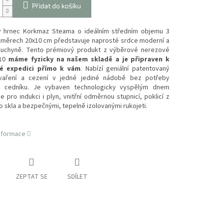
Přidat do košíku
 hrnec Korkmaz Steama o ideálním středním objemu 3
rozměrech 20x10 cm představuje naprosté srdce moderní a
kuchyně. Tento prémiový produkt z výběrové nerezové
/10
máme fyzicky na našem skladě a je připraven k
é expedici přímo k vám
. Nabízí geniální patentovaný
vaření a cezení v jedné jediné nádobě bez potřeby
o cedníku. Je vybaven technologicky vyspělým dnem
e pro indukci i plyn, vnitřní odměrnou stupnicí, poklicí z
 skla a bezpečnými, tepelně izolovanými rukojeti.
informace
ZEPTAT SE
SDÍLET