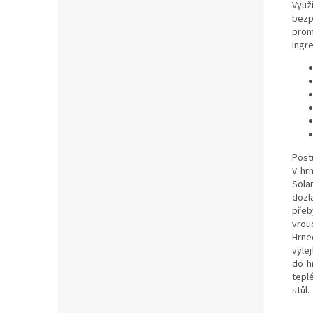
Využ
bezp
prom
Ingr
Post
V hr
Solar
dozl
přeb
vrou
Hrne
vyle
do h
tepl
stůl.