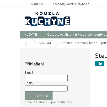
Přejít
553810800
obchod@kouzlakuchyne.cz
na
obsah
KUCHYNĚ
Outdorové láhve, tašky, batohy, bento b
Domů
KUCHYNĚ
Steama - nerezový hrnec 3l
prů
P
Ste
o
s
Přihlášení
Tip
t
r
E-mail
a
n
Heslo
n
í
PŘIHLÁSIT SE
p
Nová registrace
Zapomenuté heslo
a