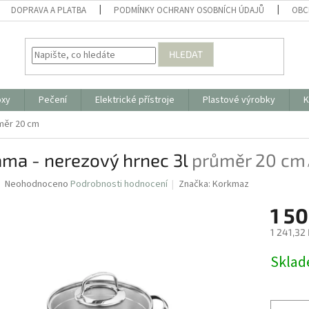
DOPRAVA A PLATBA
PODMÍNKY OCHRANY OSOBNÍCH ÚDAJŮ
OBC
HLEDAT
oxy
Pečení
Elektrické přístroje
Plastové výrobky
K
měr 20 cm
ama - nerezový hrnec 3l
průměr 20 cm
Průměrné
Neohodnoceno
Podrobnosti hodnocení
Značka:
Korkmaz
hodnocení
produktu
1 50
je
1 241,32
0,0
z
Měrná
Skla
5
cena:
hvězdiček.