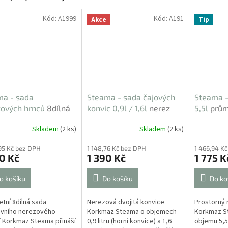
Kód:
A1999
Kód:
A191
Akce
Tip
ma - sada
Steama - sada čajových
Steama -
zových hrnců
8dílná
konvic 0,9l / 1,6l
nerez
5,5l
prům
Cr.Ni.18/10
Skladem
(2 ks)
Skladem
(2 ks)
95 Kč bez DPH
1 148,76 Kč bez DPH
1 466,94 K
0 Kč
1 390 Kč
1 775 K
o košíku
Do košíku
Do ko
tní 8dílná sada
Nerezová dvojitá konvice
Prostorný 
ivního nerezového
Korkmaz Steama o objemech
Korkmaz S
 Korkmaz Steama přináší
0,9 litru (horní konvice) a 1,6
objemu 5,5