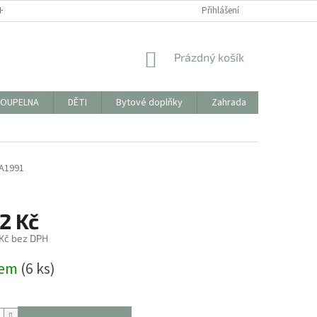
HODNÍ PODMÍNKY
FORMULÁŘ KE STAŽENÍ PRO VRÁCENÍ ZBOŽÍ/REKLAMAC
Přihlášení
NÁKUPNÍ
Prázdný košík
KOŠÍK
OUPELNA
DĚTI
Bytové doplňky
Zahrada
PYTLÍKY 
A1991
2 Kč
 Kč bez DPH
dem
(6 ks)