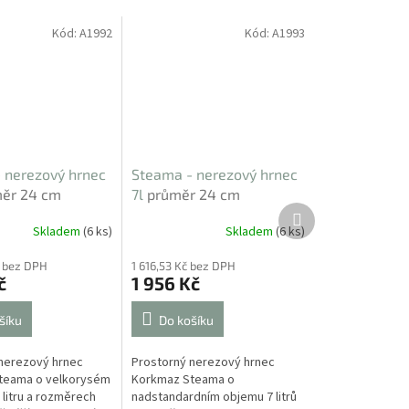
Kód:
A1992
Kód:
A1993
 nerezový hrnec
Steama - nerezový hrnec
ěr 24 cm
7l
průměr 24 cm
Další
produkt
Skladem
(6 ks)
Skladem
(6 ks)
č bez DPH
1 616,53 Kč bez DPH
č
1 956 Kč
šíku
Do košíku
nerezový hrnec
Prostorný nerezový hrnec
teama o velkorysém
Korkmaz Steama o
 litru a rozměrech
nadstandardním objemu 7 litrů