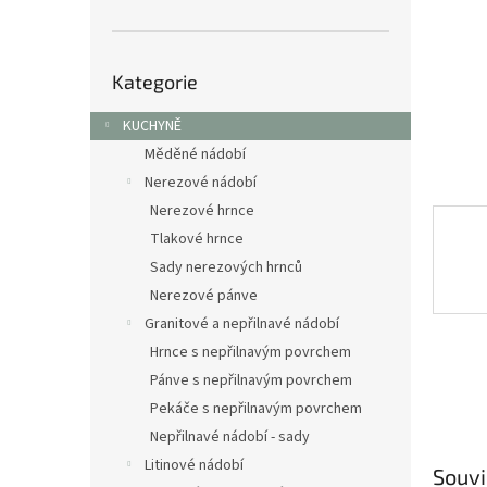
n
e
l
Přeskočit
Kategorie
kategorie
KUCHYNĚ
Měděné nádobí
Nerezové nádobí
Nerezové hrnce
Tlakové hrnce
Sady nerezových hrnců
Nerezové pánve
Granitové a nepřilnavé nádobí
Hrnce s nepřilnavým povrchem
Pánve s nepřilnavým povrchem
Pekáče s nepřilnavým povrchem
Nepřilnavé nádobí - sady
Litinové nádobí
Souvi