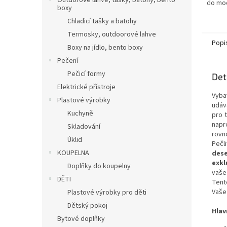
Outdorové láhve, tašky, batohy, bento
do mo
boxy
dokona
Chladicí tašky a batohy
design
prakti
Termosky, outdoorové lahve
set...
Popi
Boxy na jídlo, bento boxy
Pečení
Pečicí formy
Det
Elektrické přístroje
Vyba
Plastové výrobky
udáv
Kuchyně
pro 
napr
Skladování
rovn
Úklid
Pečl
KOUPELNA
dese
exkl
Doplňky do koupelny
vaše 
DĚTI
Tent
Vaše
Plastové výrobky pro děti
Dětský pokoj
Hlav
Bytové doplňky