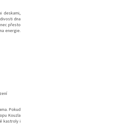
mi deskami,
divosti dna
rnec přesto
na energie.
zení
eama. Pokud
hopu Kouzla
é kastroly i