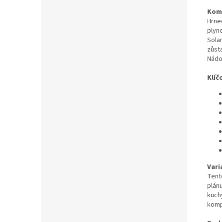
Komp
Hrne
plyn
Sola
zůst
Nádo
Klíč
Vari
Tent
plán
kuch
komp