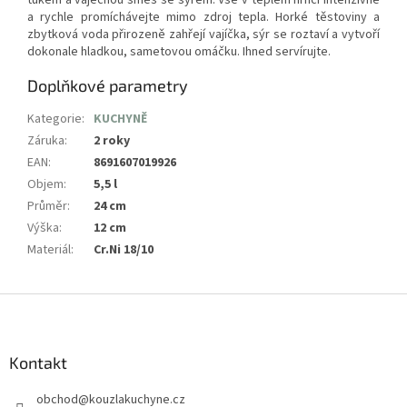
a rychle promíchávejte mimo zdroj tepla. Horké těstoviny a
zbytková voda přirozeně zahřejí vajíčka, sýr se roztaví a vytvoří
dokonale hladkou, sametovou omáčku. Ihned servírujte.
Doplňkové parametry
Kategorie
:
KUCHYNĚ
Záruka
:
2 roky
EAN
:
8691607019926
Objem
:
5,5 l
Průměr
:
24 cm
Výška
:
12 cm
Materiál
:
Cr.Ni 18/10
Z
á
p
a
Kontakt
t
obchod
@
kouzlakuchyne.cz
í