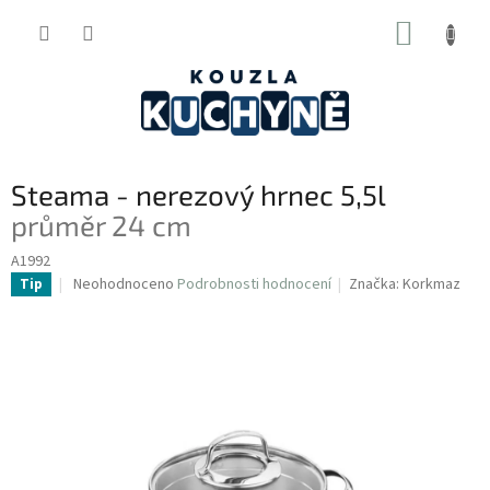
Přejít
NÁKUP
na
obsah
KOŠÍK
Steama - nerezový hrnec 5,5l
průměr 24 cm
A1992
Průměrné
Neohodnoceno
Podrobnosti hodnocení
Značka:
Korkmaz
Tip
hodnocení
produktu
je
0,0
z
5
hvězdiček.