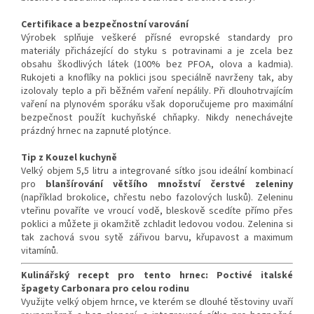
Certifikace a bezpečnostní varování
Výrobek splňuje veškeré přísné evropské standardy pro
materiály přicházející do styku s potravinami a je zcela bez
obsahu škodlivých látek (100% bez PFOA, olova a kadmia).
Rukojeti a knoflíky na poklici jsou speciálně navrženy tak, aby
izolovaly teplo a při běžném vaření nepálily. Při dlouhotrvajícím
vaření na plynovém sporáku však doporučujeme pro maximální
bezpečnost použít kuchyňské chňapky. Nikdy nenechávejte
prázdný hrnec na zapnuté plotýnce.
Tip z Kouzel kuchyně
Velký objem 5,5 litru a integrované sítko jsou ideální kombinací
pro
blanšírování většího množství čerstvé zeleniny
(například brokolice, chřestu nebo fazolových lusků). Zeleninu
vteřinu povaříte ve vroucí vodě, bleskově scedíte přímo přes
poklici a můžete ji okamžitě zchladit ledovou vodou. Zelenina si
tak zachová svou sytě zářivou barvu, křupavost a maximum
vitamínů.
Kulinářský recept pro tento hrnec: Poctivé italské
špagety Carbonara pro celou rodinu
Využijte velký objem hrnce, ve kterém se dlouhé těstoviny uvaří