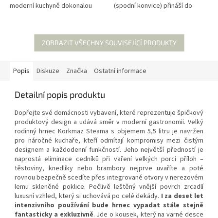
moderní kuchyně dokonalou
(spodní konvice) přináší do
symbiózu luxusního designu a
moderní domácnosti autentický
absolutní praktičnosti. Tento
rituál přípravy pravého...
prémiový...
ZOBRAZIT VŠECHNY SOUVISEJÍCÍ PRODUKTY
Popis
Diskuze
Značka
Ostatní informace
Detailní popis produktu
Dopřejte své domácnosti vybavení, které reprezentuje špičkový
produktový design a udává směr v moderní gastronomii. Velký
rodinný hrnec Korkmaz Steama s objemem 5,5 litru je navržen
pro náročné kuchaře, kteří odmítají kompromisy mezi čistým
designem a každodenní funkčností. Jeho největší předností je
naprostá eliminace cedníků při vaření velkých porcí příloh –
těstoviny, knedlíky nebo brambory nejprve uvaříte a poté
rovnou bezpečně scedíte přes integrované otvory v nerezovém
lemu skleněné poklice. Pečlivě leštěný vnější povrch zrcadlí
luxusní vzhled, který si uchovává po celé dekády.
I za deset let
intenzivního používání bude hrnec vypadat stále stejně
fantasticky a exkluzivně
. Jde o kousek, který na varné desce