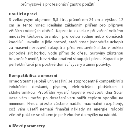
průmyslové a profesionální gastro použití
Použití v praxi
S velkorysým objemem 5,5 litru, průměrem 24 cm a výškou 12
cm je tento hrnec ideálním základním pilířem pro přípravu
větších rodinných obědů. Naprosto exceluje při vaření velkého
množství těstovin, brambor pro celou rodinu nebo domácích
knedlíků. Jakmile je jídlo hotové, stačí hrnec jednoduše uchopit
za masivní nerezové rukojeti a přes vestavěné sítko v poklici
pohodlně slít horkou vodu přímo do dřezu. Suroviny zůstanou
bezpečně uvnitř, bez rizika opaření stoupající párou. Kapacita je
perfektní také pro poctivé domácí vývary a zimní polévky.
Kompatibilita a omezení
Hrnec Steama je plně univerzální. Je stoprocentně kompatibilní s
indukčními deskami, plynem, elektrickými plotýnkami i
sklokeramikou. Prvotřídní využití tepelné vodivosti dna Solar
Base vám umožní po dosažení varu snížit teplotu sporáku na
minimum. Hrnec přesto zůstane nadále maximálně rozpálený,
což vám ušetří nemalé finanční náklady na energie. Nádobí
včetně poklice se sítkem je plně vhodné do myčky na nádobí.
Klíčové parametry