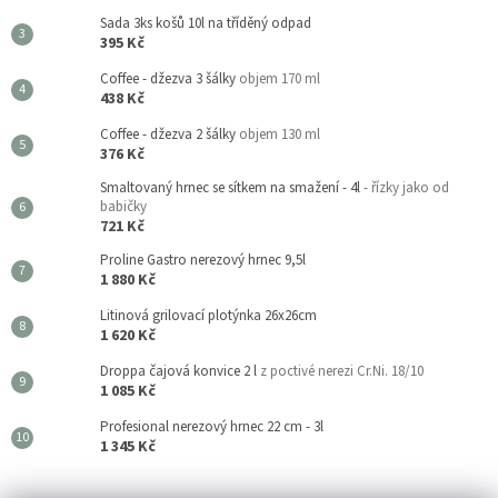
Sada 3ks košů 10l na tříděný odpad
395 Kč
Coffee - džezva 3 šálky
objem 170 ml
438 Kč
Coffee - džezva 2 šálky
objem 130 ml
376 Kč
Smaltovaný hrnec se sítkem na smažení - 4l
- řízky jako od
babičky
721 Kč
Proline Gastro nerezový hrnec 9,5l
1 880 Kč
Litinová grilovací plotýnka 26x26cm
1 620 Kč
Droppa čajová konvice 2 l
z poctivé nerezi Cr.Ni. 18/10
1 085 Kč
Profesional nerezový hrnec 22 cm - 3l
1 345 Kč