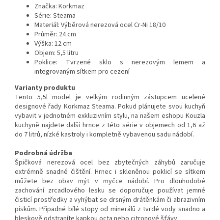
Značka: Korkmaz
Série: Steama
Materiál: Výběrová nerezová ocel Cr-Ni 18/10
Průměr: 24 cm
Výška: 12 cm
Objem: 5,5 litru
Poklice: Tvrzené sklo s nerezovým lemem a
integrovaným sítkem pro cezení
Varianty produktu
Tento 5,5l model je velkým rodinným zástupcem ucelené
designové řady Korkmaz Steama. Pokud plánujete svou kuchyň
vybavit v jednotném exkluzivním stylu, na našem eshopu Kouzla
kuchyně najdete další hrnce z této série v objemech od 1,6 až
do 7 litrů, nízké kastroly i kompletně vybavenou sadu nádobí.
Podrobná údržba
Špičková nerezová ocel bez zbytečných záhybů zaručuje
extrémně snadné čištění. Hrnec i skleněnou poklicí se sítkem
můžete bez obav mýt v myčce nádobí. Pro dlouhodobé
zachování zrcadlového lesku se doporučuje používat jemné
čisticí prostředky a vyhýbat se drsným drátěnkám či abrazivním
pískům. Případné bílé stopy od minerálů z tvrdé vody snadno a
bleskově odstraníte kapkou octa nebo citronové šťávy.