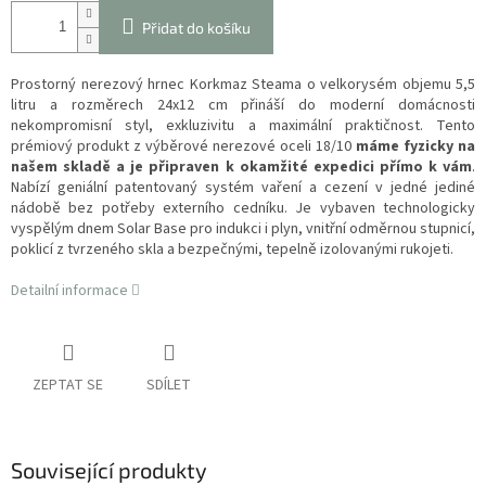
Přidat do košíku
Prostorný nerezový hrnec Korkmaz Steama o velkorysém objemu 5,5
litru a rozměrech 24x12 cm přináší do moderní domácnosti
nekompromisní styl, exkluzivitu a maximální praktičnost. Tento
prémiový produkt z výběrové nerezové oceli 18/10
máme fyzicky na
našem skladě a je připraven k okamžité expedici přímo k vám
.
Nabízí geniální patentovaný systém vaření a cezení v jedné jediné
nádobě bez potřeby externího cedníku. Je vybaven technologicky
vyspělým dnem Solar Base pro indukci i plyn, vnitřní odměrnou stupnicí,
poklicí z tvrzeného skla a bezpečnými, tepelně izolovanými rukojeti.
Detailní informace
ZEPTAT SE
SDÍLET
Související produkty