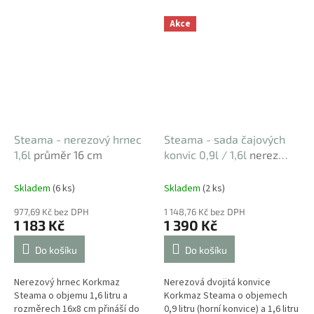
Akce
Steama - nerezový hrnec
Steama - sada čajových
1,6l
průměr 16 cm
konvic 0,9l / 1,6l
nerez
Cr.Ni.18/10
Skladem
(6 ks)
Skladem
(2 ks)
977,69 Kč bez DPH
1 148,76 Kč bez DPH
1 183 Kč
1 390 Kč
Do košíku
Do košíku
Nerezový hrnec Korkmaz
Nerezová dvojitá konvice
Steama o objemu 1,6 litru a
Korkmaz Steama o objemech
rozměrech 16x8 cm přináší do
0,9 litru (horní konvice) a 1,6 litru