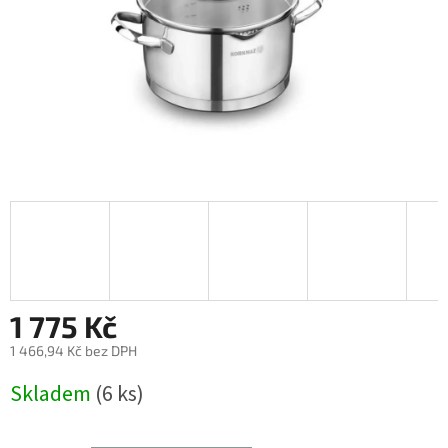
1 775 Kč
1 466,94 Kč bez DPH
Měrná
Skladem
(6 ks)
cena: