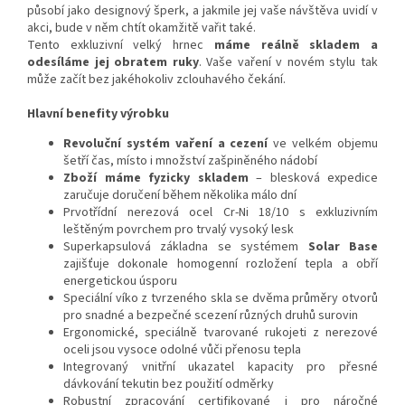
působí jako designový šperk, a jakmile jej vaše návštěva uvidí v
akci, bude v něm chtít okamžitě vařit také.
Tento exkluzivní velký hrnec
máme reálně skladem a
odesíláme jej obratem ruky
. Vaše vaření v novém stylu tak
může začít bez jakéhokoliv zclouhavého čekání.
Hlavní benefity výrobku
Revoluční systém vaření a cezení
ve velkém objemu
šetří čas, místo i množství zašpiněného nádobí
Zboží máme fyzicky skladem
– blesková expedice
zaručuje doručení během několika málo dní
Prvotřídní nerezová ocel Cr-Ni 18/10 s exkluzivním
leštěným povrchem pro trvalý vysoký lesk
Superkapsulová základna se systémem
Solar Base
zajišťuje dokonale homogenní rozložení tepla a obří
energetickou úsporu
Speciální víko z tvrzeného skla se dvěma průměry otvorů
pro snadné a bezpečné scezení různých druhů surovin
Ergonomické, speciálně tvarované rukojeti z nerezové
oceli jsou vysoce odolné vůči přenosu tepla
Integrovaný vnitřní ukazatel kapacity pro přesné
dávkování tekutin bez použití odměrky
Robustní zpracování certifikované i pro náročné