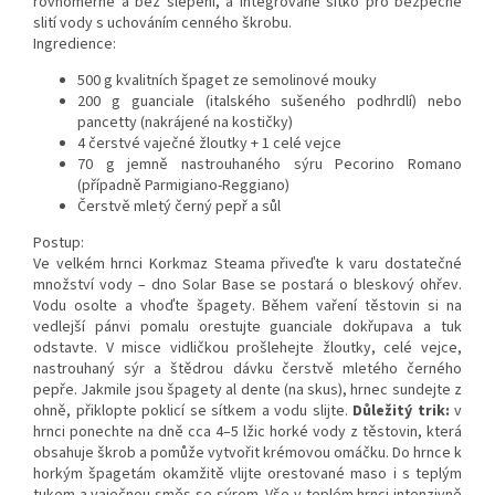
rovnoměrně a bez slepení, a integrované sítko pro bezpečné
slití vody s uchováním cenného škrobu.
Ingredience:
500 g kvalitních špaget ze semolinové mouky
200 g guanciale (italského sušeného podhrdlí) nebo
pancetty (nakrájené na kostičky)
4 čerstvé vaječné žloutky + 1 celé vejce
70 g jemně nastrouhaného sýru Pecorino Romano
(případně Parmigiano-Reggiano)
Čerstvě mletý černý pepř a sůl
Postup:
Ve velkém hrnci Korkmaz Steama přiveďte k varu dostatečné
množství vody – dno Solar Base se postará o bleskový ohřev.
Vodu osolte a vhoďte špagety. Během vaření těstovin si na
vedlejší pánvi pomalu orestujte guanciale dokřupava a tuk
odstavte. V misce vidličkou prošlehejte žloutky, celé vejce,
nastrouhaný sýr a štědrou dávku čerstvě mletého černého
pepře. Jakmile jsou špagety al dente (na skus), hrnec sundejte z
ohně, přiklopte poklicí se sítkem a vodu slijte.
Důležitý trik:
v
hrnci ponechte na dně cca 4–5 lžic horké vody z těstovin, která
obsahuje škrob a pomůže vytvořit krémovou omáčku. Do hrnce k
horkým špagetám okamžitě vlijte orestované maso i s teplým
tukem a vaječnou směs se sýrem. Vše v teplém hrnci intenzivně