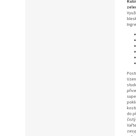
Kuli
zele
Využ
bles
Ingr
Post
Uzen
stud
přiv
supe
pokl
kost
do p
čist
Vařt
zasy