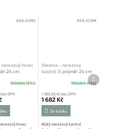
Kód:
A1992
Kód:
A1994
 nerezový hrnec
Steama - nerezový
ěr 24 cm
kastrol 3l
průměr 24 cm
Další
produkt
Skladem
(6 ks)
Skladem
(6 ks)
č bez DPH
1 390,08 Kč bez DPH
č
1 682 Kč
šíku
Do košíku
nerezový hrnec
Nízký nerezový kastrol