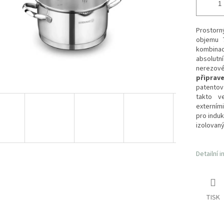
Prostor
objemu 7
kombinac
absolutn
nerezov
připra
patentov
takto v
externím
pro induk
izolovaný
Detailní 
TISK