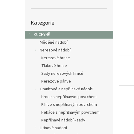
n
e
l
Přeskočit
Kategorie
kategorie
KUCHYNĚ
Měděné nádobí
Nerezové nádobí
Nerezové hrnce
Tlakové hrnce
Sady nerezových hrnců
Nerezové pánve
Granitové a nepřilnavé nádobí
Hrnce s nepřilnavým povrchem
Pánve s nepřilnavým povrchem
Pekáče s nepřilnavým povrchem
Nepřilnavé nádobí - sady
Litinové nádobí