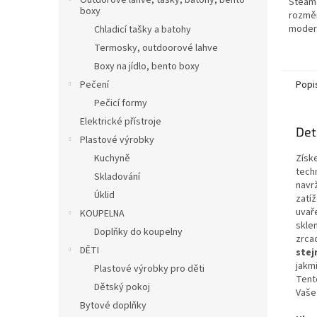
Outdorové láhve, tašky, batohy, bento
Steama
boxy
rozměr
moder
Chladicí tašky a batohy
symbió
Termosky, outdoorové lahve
absolu
Boxy na jídlo, bento boxy
prémio
Pečení
Popi
Pečicí formy
Elektrické přístroje
Det
Plastové výrobky
Kuchyně
Získ
tech
Skladování
navr
Úklid
zatí
uvař
KOUPELNA
skle
Doplňky do koupelny
zrca
DĚTI
stej
jakmi
Plastové výrobky pro děti
Tent
Dětský pokoj
Vaše
Bytové doplňky