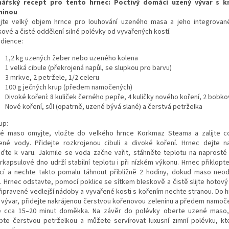
nářský recept pro tento hrnec: Poctivý domácí uzený vývar s 
ninou
ijte velký objem hrnce pro louhování uzeného masa a jeho integrovan
kové a čisté oddělení silné polévky od vyvařených kostí.
edience:
1,2 kg uzených žeber nebo uzeného kolena
1 velká cibule (překrojená napůl, se slupkou pro barvu)
3 mrkve, 2 petržele, 1/2 celeru
100 g ječných krup (předem namočených)
Divoké koření: 8 kuliček černého pepře, 4 kuličky nového koření, 2 bobkov
Nové koření, sůl (opatrně, uzené bývá slané) a čerstvá petrželka
up:
é maso omyjte, vložte do velkého hrnce Korkmaz Steama a zalijte cc
ené vody. Přidejte rozkrojenou cibuli a divoké koření. Hrnec dejte 
eďte k varu. Jakmile se voda začne vařit, stáhněte teplotu na naprost
rkapsulové dno udrží stabilní teplotu i při nízkém výkonu. Hrnec přiklopt
icí a nechte takto pomalu táhnout přibližně 2 hodiny, dokud maso ne
i. Hrnec odstavte, pomocí poklice se sítkem bleskově a čistě slijte hotový
řipravené vedlejší nádoby a vyvařené kosti s kořením nechte stranou. Do h
ý vývar, přidejte nakrájenou čerstvou kořenovou zeleninu a předem namoč
e cca 15–20 minut doměkka. Na závěr do polévky oberte uzené maso, 
pte čerstvou petrželkou a můžete servírovat luxusní zimní polévku, kt