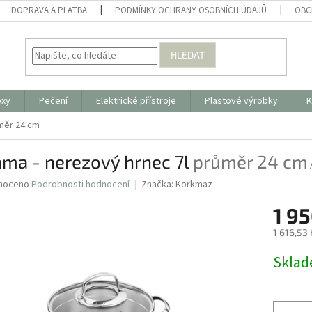
DOPRAVA A PLATBA
PODMÍNKY OCHRANY OSOBNÍCH ÚDAJŮ
OBC
HLEDAT
oxy
Pečení
Elektrické přístroje
Plastové výrobky
K
měr 24 cm
ama - nerezový hrnec 7l
průměr 24 cm
né
noceno
Podrobnosti hodnocení
Značka:
Korkmaz
ní
1 95
u
1 616,53
Měrná
Skla
cena:
ek.