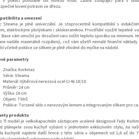
o v poklici pohodlně slít horkou vodu. Žádná stoupající pára v obli
zpečné lovení potravin ze dřezu.
atibilita a omezení
c Steama je plně univerzální. Je stoprocentně kompatibilní s indukční
em, elektrickými plotýnkami i sklokeramikou. Prvotřídní využití tepelné vo
r Base vám umožní po dosažení varu snížit teplotu sporáku na minimum. H
ane nadále maximálně rozpálený, což vám ušetří nemalé finanční náklady 
bí včetně poklice se sítkem je plně vhodné do myčke na nádobí.
ové parametry
Značka: Korkmaz
Série: Steama
Materiál: Výběrová nerezová ocel Cr-Ni 18/10
Průměr: 24 cm
Výška: 16 cm
Objem: 7 litrů
Poklice: Tvrzené sklo s nerezovým lemem a integrovaným sítkem pro ce
anty produktu
o 7l model je velkokapacitním zástupcem ucelené designové řady Kork
d plánujete svou kuchyň vybavit v jednotném exkluzivním stylu, na n
la kuchyně najdete další hrnce z této série v objemech od 1,6 až do 7 l