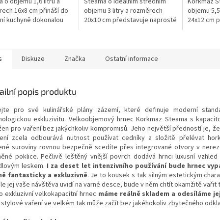
 o objemu 1,6 litru a
Steama o ideálním středním
Korkmaz S
ech 16x8 cm přináší do
objemu 3 litry a rozměrech
objemu 5,5
ní kuchyně dokonalou
20x10 cm představuje naprosté
24x12 cm p
zu luxusního designu a
srdce moderní a stylové
domácnost
tní praktičnosti. Tento
kuchyně. Tento prémiový
styl, exklu
vý...
produkt z výběrové...
praktičnost.
s
Diskuze
Značka
Ostatní informace
ailní popis produktu
ejte pro své kulinářské plány zázemí, které definuje moderní stand
nologickou exkluzivitu. Velkoobjemový hrnec Korkmaz Steama s kapacitou
žen pro vaření bez jakýchkoliv kompromisů. Jeho největší předností je, že 
žení zcela odbourává nutnost používat cedníky a složitě přelévat ho
ené suroviny rovnou bezpečně scedíte přes integrované otvory v ner
něné poklice. Pečlivě leštěný vnější povrch dodává hrnci luxusní vzhle
dlovým leskem.
I za deset let intenzivního používání bude hrnec vyp
ně fantasticky a exkluzivně
. Je to kousek s tak silným estetickým char
le jej vaše návštěva uvidí na varné desce, bude v něm chtít okamžitě vařit 
o exkluzivní velkokapacitní hrnec
máme reálně skladem a odesíláme je
 stylové vaření ve velkém tak může začít bez jakéhokoliv zbytečného odkl