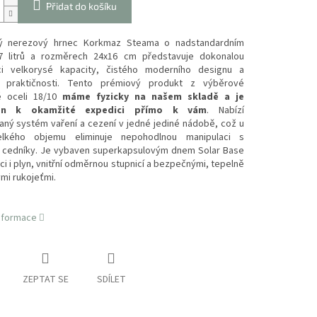
Přidat do košíku
ný nerezový hrnec Korkmaz Steama o nadstandardním
 litrů a rozměrech 24x16 cm představuje dokonalou
i velkorysé kapacity, čistého moderního designu a
í praktičnosti. Tento prémiový produkt z výběrové
é oceli 18/10
máme fyzicky na našem skladě a je
ven k okamžité expedici přímo k vám
. Nabízí
aný systém vaření a cezení v jedné jediné nádobě, což u
elkého objemu eliminuje nepohodlnou manipulaci s
i cedníky. Je vybaven superkapsulovým dnem Solar Base
ci i plyn, vnitřní odměrnou stupnicí a bezpečnými, tepelně
mi rukojeťmi.
informace
ZEPTAT SE
SDÍLET