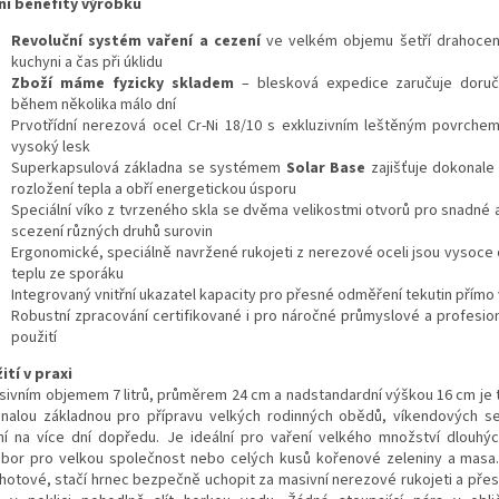
ní benefity výrobku
Revoluční systém vaření a cezení
ve velkém objemu šetří drahocen
kuchyni a čas při úklidu
Zboží máme fyzicky skladem
– blesková expedice zaručuje doruče
během několika málo dní
Prvotřídní nerezová ocel Cr-Ni 18/10 s exkluzivním leštěným povrchem
vysoký lesk
Superkapsulová základna se systémem
Solar Base
zajišťuje dokonal
rozložení tepla a obří energetickou úsporu
Speciální víko z tvrzeného skla se dvěma velikostmi otvorů pro snadné
scezení různých druhů surovin
Ergonomické, speciálně navržené rukojeti z nerezové oceli jsou vysoce 
teplu ze sporáku
Integrovaný vnitřní ukazatel kapacity pro přesné odměření tekutin přímo 
Robustní zpracování certifikované i pro náročné průmyslové a profesion
použití
ití v praxi
sivním objemem 7 litrů, průměrem 24 cm a nadstandardní výškou 16 cm je 
nalou základnou pro přípravu velkých rodinných obědů, víkendových s
ní na více dní dopředu. Je ideální pro vaření velkého množství dlouhýc
bor pro velkou společnost nebo celých kusů kořenové zeleniny a masa.
o hotové, stačí hrnec bezpečně uchopit za masivní nerezové rukojeti a pře