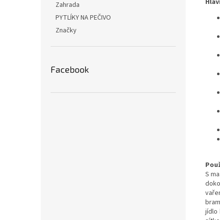
Hlav
Zahrada
PYTLÍKY NA PEČIVO
Značky
Facebook
Použ
S ma
doko
vaře
bram
jídl