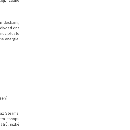
čeji, žádné
mi deskami,
divosti dna
rnec přesto
na energie.
zení
maz Steama.
ašem eshopu
itrů, nízké