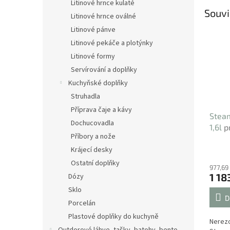
Litinové hrnce kulaté
Souvi
Litinové hrnce oválné
Litinové pánve
Litinové pekáče a plotýnky
Litinové formy
Servírování a doplňky
Kuchyňské doplňky
Struhadla
Příprava čaje a kávy
Steam
Dochucovadla
1,6l
p
Příbory a nože
Krájecí desky
Ostatní doplňky
977,69
1 18
Dózy
Sklo
D
Porcelán
Plastové doplňky do kuchyně
Nerez