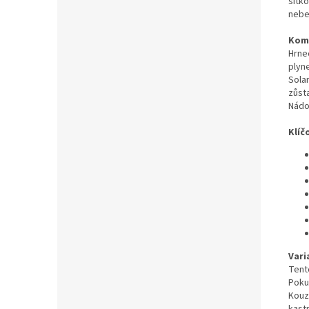
sítk
nebe
Komp
Hrne
plyn
Sola
zůst
Nádo
Klíč
Vari
Tent
Poku
Kouz