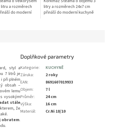
teama o velkorysém
Korkmaz Steama o objemu 3
 litru a rozměrech
litry a rozměrech 24x7 cm
řináší do moderní
přináší do moderní kuchyně
i nekompromisní
dokonalou kombinaci široké
zivitu a maximální
varné plochy, čistého designu
...
a absolutní...
Doplňkové parametry
Kategorie
:
KUCHYNĚ
ard, styl a
 7 litrů je
Záruka
:
2 roky
i při plném
EAN
:
8691607019933
rký obsah –
Objem
:
7 l
ezovém lemu
d s vysokým
Průměr
:
24 cm
adat stále
Výška
:
16 cm
akterem, že
Materiál
:
Cr.Ni 18/10
také.
j obratem
.
adu.