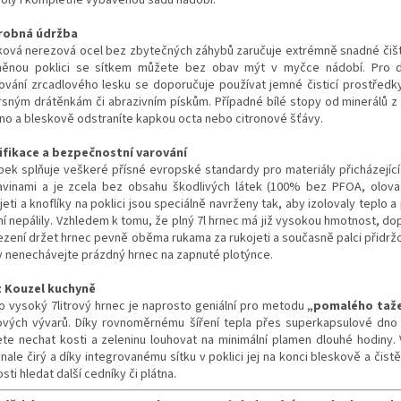
roly i kompletně vybavenou sadu nádobí.
robná údržba
ková nerezová ocel bez zbytečných záhybů zaručuje extrémně snadné čiště
něnou poklici se sítkem můžete bez obav mýt v myčce nádobí. Pro 
ování zrcadlového lesku se doporučuje používat jemné čisticí prostředk
rsným drátěnkám či abrazivním pískům. Případné bílé stopy od minerálů z
no a bleskově odstraníte kapkou octa nebo citronové šťávy.
ifikace a bezpečnostní varování
bek splňuje veškeré přísné evropské standardy pro materiály přicházející
avinami a je zcela bez obsahu škodlivých látek (100% bez PFOA, olova
eti a knoflíky na poklici jsou speciálně navrženy tak, aby izolovaly teplo 
ní nepálily. Vzhledem k tomu, že plný 7l hrnec má již vysokou hmotnost, d
cezení držet hrnec pevně oběma rukama za rukojeti a současně palci přidržo
y nenechávejte prázdný hrnec na zapnuté plotýnce.
z Kouzel kuchyně
o vysoký 7litrový hrnec je naprosto geniální pro metodu
„pomalého taž
vých vývarů. Díky rovnoměrnému šíření tepla přes superkapsulové dno
te nechat kosti a zeleninu louhovat na minimální plamen dlouhé hodiny.
ale čirý a díky integrovanému sítku v poklici jej na konci bleskově a čistě
sti hledat další cedníky či plátna.