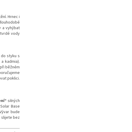
ní. Hrnec i
dlouhodobé
y a vyhýbat
 tvrdé vody
 do styku s
 a kadmia).
a při běžném
oporučujeme
vat poklici.
ení“
silných
 Solar Base
 Vývar bude
 slijete bez