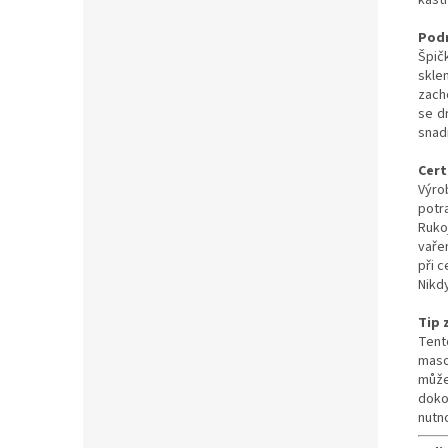
kast
Pod
Špič
skle
zach
se d
snad
Cert
Výro
potr
Rukoj
vaře
při 
Nikd
Tip 
Tent
maso
může
dokon
nutno