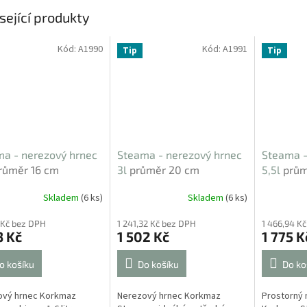
sející produkty
Kód:
A1990
Kód:
A1991
Tip
Tip
a - nerezový hrnec
Steama - nerezový hrnec
Steama -
růměr 16 cm
3l
průměr 20 cm
5,5l
prům
Skladem
(6 ks)
Skladem
(6 ks)
 Kč bez DPH
1 241,32 Kč bez DPH
1 466,94 K
3 Kč
1 502 Kč
1 775 K
o košíku
Do košíku
Do ko
ový hrnec Korkmaz
Nerezový hrnec Korkmaz
Prostorný 