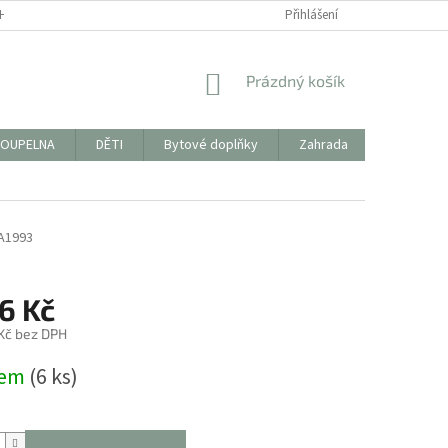
HODNÍ PODMÍNKY
FORMULÁŘ KE STAŽENÍ PRO VRÁCENÍ ZBOŽÍ/REKLAMAC
Přihlášení
NÁKUPNÍ
Prázdný košík
KOŠÍK
OUPELNA
DĚTI
Bytové doplňky
Zahrada
PYTLÍKY 
A1993
6 Kč
 Kč bez DPH
dem
(6 ks)