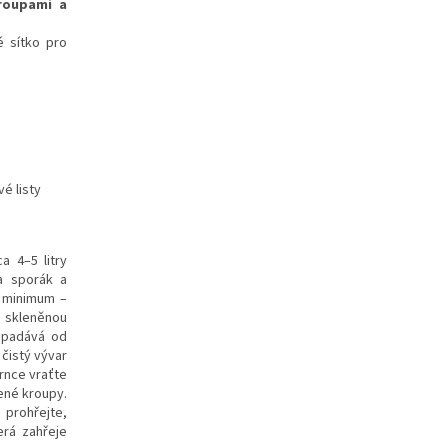
kroupami a
é sítko pro
é listy
a 4–5 litry
na sporák a
é minimum –
e skleněnou
odpadává od
 čistý vývar
rnce vraťte
ené kroupy.
prohřejte,
erá zahřeje