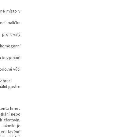
né místo v
ní balíčku
 pro trvalý
e homogenní
 a bezpečné
odolné vůči
v hrnci
ální gastro
tento hrnec
etkání nebo
h těstovin,
 Jakmile je
s vestavěné